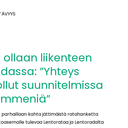
TÄVYYS
 ollaan liikenteen
dassa: ”Yhteys
ollut suunnitelmissa
kymmeniä”
 parhaillaan kahta jättimäistä ratahanketta:
ntoasemalle tulevaa Lentorataa ja Lentoradalta