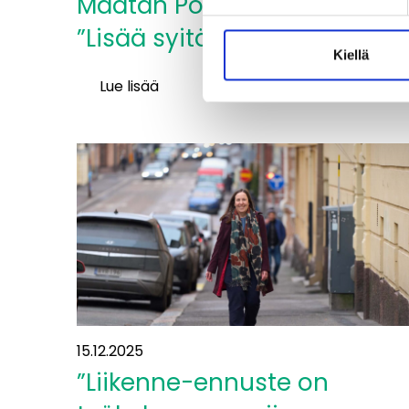
Määtän Pohjois-Savo 2040:
”Lisää syitä tulla ja jäädä”
Kiellä
Lue lisää
Maakuntajohtaja
Tytti
Määtän
Pohjois-
Savo
2040:
”Lisää
syitä
tulla
ja
jäädä”
15.12.2025
”Liikenne-ennuste on