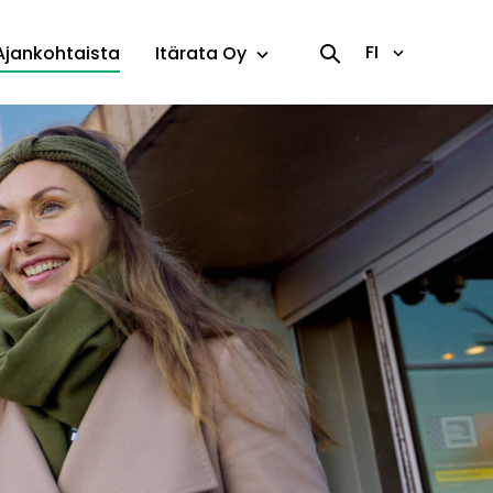
FI
Ajankohtaista
Itärata Oy