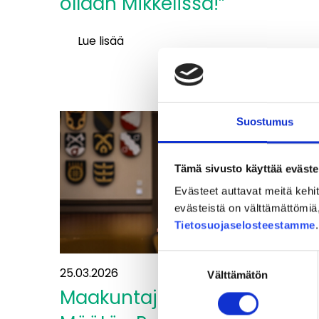
ollaan Mikkelissä!”
Lue lisää
Reija
Ypyä:
”Ihanaa,
kohta
Suostumus
ollaan
Mikkelissä!”
Tämä sivusto käyttää eväste
Evästeet auttavat meitä keh
evästeistä on välttämättömiä, 
Tietosuojaselosteestamme
Suostumuksen
25.03.2026
Välttämätön
valinta
Maakuntajohtaja Tytti