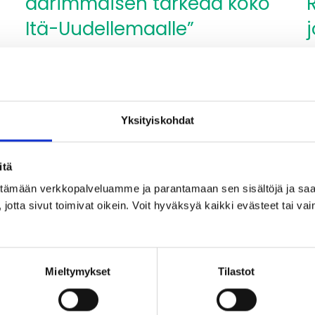
äärimmäisen tärkeää koko
Itä-Uudellemaalle”
j
Lue lisää
”Itäradan
T
toteutuminen
T
olisi
R
Yksityiskohdat
äärimmäisen
”V
tärkeää
i
koko
j
itä
Itä-
o
ittämään verkkopalveluamme ja parantamaan sen sisältöjä ja saa
Uudellemaalle”
jo
jotta sivut toimivat oikein. Voit hyväksyä kaikki evästeet tai vai
p
.
09.01.2026
1
Mieltymykset
Tilastot
Olli Lehtonen: ”Etänä