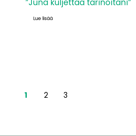
”Juna kuljettaa tarinoitani”
Lue lisää
Kirjailija
Marjo
Heiskanen:
”Juna
kuljettaa
tarinoitani”
1
2
3