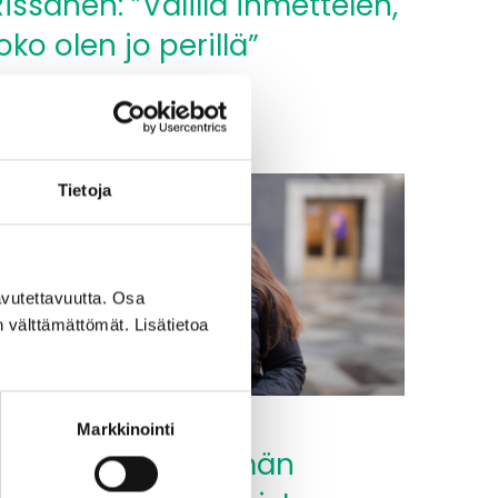
Rissanen: ”Välillä ihmettelen,
oko olen jo perillä”
Lue lisää
eatterinjohtaja
imo
issanen:
Tietoja
älillä
hmettelen,
oko
len
vutettavuutta. Osa
n välttämättömät. Lisätietoa
erillä”
6.12.2025
Markkinointi
”Liikennejärjestelmän