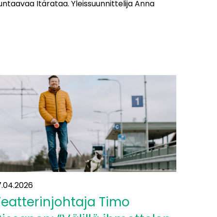
untaavaa Itärataa. Yleissuunnittelija Anna
7.04.2026
Teatterinjohtaja Timo