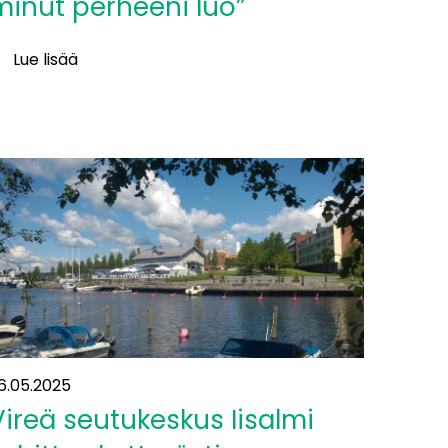
minut perheeni luo”
Lue lisää
aisa
alliokoski:
Juna
ie
inut
erheeni
uo”
6.05.2025
Vireä seutukeskus Iisalmi