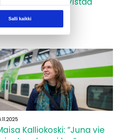
kehittäminen vahvistaa
huoltovarmuutta”
Salli kaikki
Lue lisää
Liikennejärjestelmän
ehittäminen
ahvistaa
uoltovarmuutta”
4.11.2025
Maisa Kalliokoski: ”Juna vie