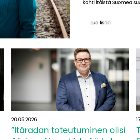
kohti itäistä Suomea su
Lue lisää
Vantaalla
ollaan
liikenteen
solmukohdassa:
”Yhteys
itään
on
ollut
suunnitelmissa
jo
vuosikymmeniä”
20.05.2026
1
”Itäradan toteutuminen olisi