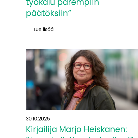
työkalu parempiin
päätöksiin”
Lue lisää
”Liikenne-
ennuste
on
työkalu
parempiin
päätöksiin”
30.10.2025
Kirjailija Marjo Heiskanen: