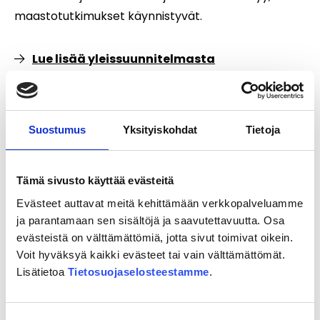
maastotutkimukset käynnistyvät.
Lue lisää yleissuunnitelmasta
Tietoa maanomistajille ja asukkaille
Suostumus
Yksityiskohdat
Tietoja
Ratasuunnitelma, käynnistyy 2028
Tämä sivusto käyttää evästeitä
Ratasuunnitelman laatiminen on hankkeen
Evästeet auttavat meitä kehittämään verkkopalveluamme
toteutukseen tähtäävää radan yksityiskohtaista
ja parantamaan sen sisältöjä ja saavutettavuutta. Osa
suunnittelua. Ratasuunnitelmassa esitetään väylän
evästeistä on välttämättömiä, jotta sivut toimivat oikein.
Voit hyväksyä kaikki evästeet tai vain välttämättömät.
tarkka sijainti ja sitä varten tarvittavat alueet.
Lisätietoa
Tietosuojaselosteestamme
.
Traficom asettaa ratasuunnitelman nähtäville
ennen hyväksymispäätöksen tekemistä ja tässä
vaiheessa ratasuunnitelmasta voi tehdä