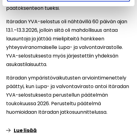
päätöksenteon tueksi.
Itäradan YVA-selostus oli nähtävillä 60 päivän ajan
13.1.–13.3.2026, jolloin siitä oli mahdollisuus antaa
lausuntoja ja jättää mielipiteitä hankkeen
yhteysviranomaiselle Lupa- ja valvontavirastolle.
YVA-selostuksesta myös järjestettiin yhdeksän
asukastilaisuutta.
Itäradan ympäristövaikutusten arviointimenettely
päättyi, kun Lupa- ja valvontavirasto antoi Itäradan
YVA-selostuksesta perustellun päätelmän
toukokuussa 2026. Perusteltu päätelmä
huomioidaan Itäradan jatkosuunnittelussa.
Lue lisää