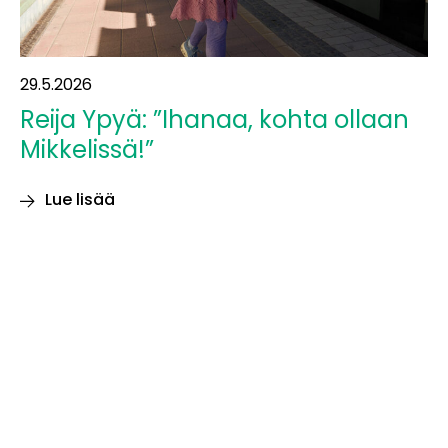
29.5.2026
Reija Ypyä: ”Ihanaa, kohta ollaan
Mikkelissä!”
Lue lisää
Reija
Ypyä:
”Ihanaa,
kohta
ollaan
Mikkelissä!”