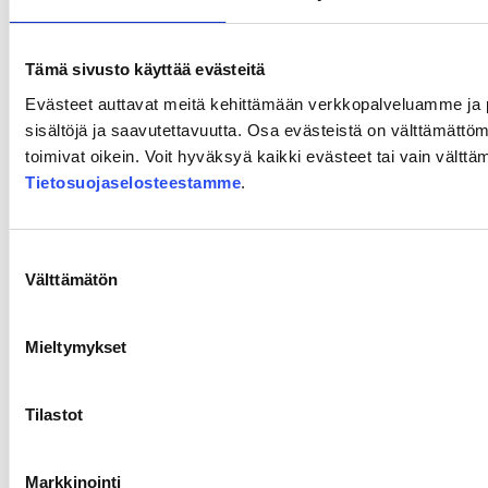
16.6.2026
Vantaalla ollaan liikenteen
solmukohdassa: ”Yhteys itään on
Tämä sivusto käyttää evästeitä
ollut suunnitelmissa jo
Evästeet auttavat meitä kehittämään verkkopalveluamme ja
sisältöjä ja saavutettavuutta. Osa evästeistä on välttämättömi
vuosikymmeniä”
toimivat oikein. Voit hyväksyä kaikki evästeet tai vain välttä
Tietosuojaselosteestamme
.
Lue lisää
Vantaalla
ollaan
Suostumuksen
liikenteen
Välttämätön
valinta
solmukohdassa:
”Yhteys
Mieltymykset
itään
on
ollut
Tilastot
suunnitelmissa
jo
vuosikymmeniä”
Markkinointi