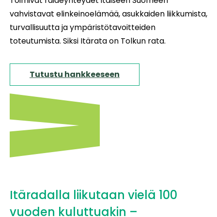
Toimivat raideyhteydet itäiseen Suomeen
vahvistavat elinkeinoelämää, asukkaiden liikkumista,
turvallisuutta ja ympäristötavoitteiden
toteutumista. Siksi Itärata on Tolkun rata.
Tutustu hankkeeseen
Itäradalla liikutaan vielä 100
vuoden kuluttuakin –