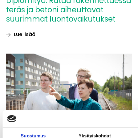
Diplomityö: Rataa rakennettaessa
teräs ja betoni aiheuttavat
suurimmat luontovaikutukset
Lue lisää
Diplomityö:
Rataa
rakennettaessa
teräs
ja
betoni
aiheuttavat
suurimmat
luontovaikutukset
Suostumus
Yksityiskohdat