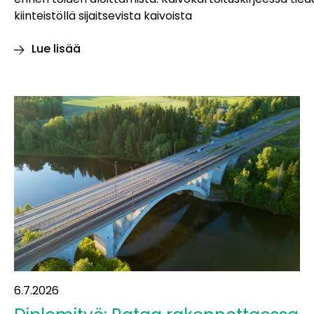
kiinteistöllä sijaitsevista kaivoista
Lue lisää
Itäradan alueen
kaivot
kartoitetaan
6.7.2026