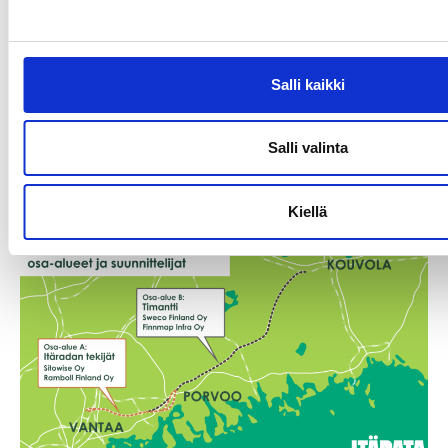
16.6.2026
Salli kaikki
”Miten aiotte liittyä Eurooppaan?”
Salli valinta
Lue lisää
”Miten
aiotte
Kiellä
liittyä
Eurooppaan?”