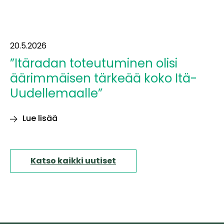
20.5.2026
”Itäradan toteutuminen olisi
äärimmäisen tärkeää koko Itä-
Uudellemaalle”
Lue lisää
”Itäradan
toteutuminen
olisi
Katso kaikki uutiset
äärimmäisen
tärkeää
koko
Itä-
Uudellemaalle”