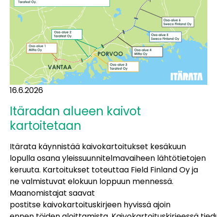
16.6.2026
Itäradan alueen kaivot
kartoitetaan
Itärata käynnistää kaivokartoitukset kesäkuun
lopulla osana yleissuunnitelmavaiheen lähtötietojen
keruuta. Kartoitukset toteuttaa Field Finland Oy ja
ne valmistuvat elokuun loppuun mennessä.
Maanomistajat saavat
postitse kaivokartoituskirjeen hyvissä ajoin
ennen töiden aloittamista. Kaivokartoituskirjeessä tied