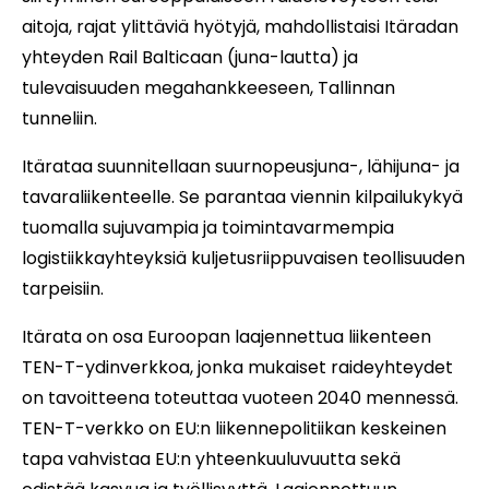
aitoja, rajat ylittäviä hyötyjä, mahdollistaisi Itäradan
yhteyden Rail Balticaan (juna-lautta) ja
tulevaisuuden megahankkeeseen, Tallinnan
tunneliin.
Itärataa suunnitellaan suurnopeusjuna-, lähijuna- ja
tavaraliikenteelle. Se parantaa viennin kilpailukykyä
tuomalla sujuvampia ja toimintavarmempia
logistiikkayhteyksiä kuljetusriippuvaisen teollisuuden
tarpeisiin.
Itärata on osa Euroopan laajennettua liikenteen
TEN-T-ydinverkkoa, jonka mukaiset raideyhteydet
on tavoitteena toteuttaa vuoteen 2040 mennessä.
TEN-T-verkko on EU:n liikennepolitiikan keskeinen
tapa vahvistaa EU:n yhteenkuuluvuutta sekä