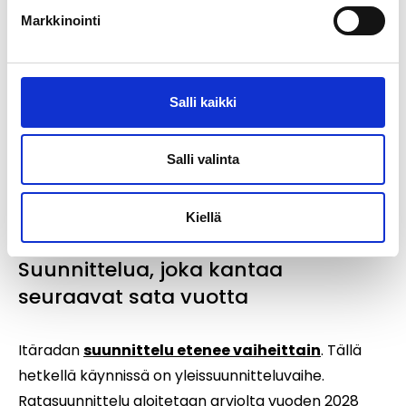
Yhä useammalle suomalaiselle junasta tulee
Markkinointi
vaihtoehto yksityisautoilulle.
Ympäristövaikutukset on huomioitu radan
suunnittelussa alusta lähtien. Itärata sitoutuu
Salli kaikki
vähentämään ilmastoviisaalla suunnittelulla
toteutusvaiheen päästöjä Pariisin
Salli valinta
ilmastosopimuksen mukaisesti. Tutustu Itäradan
kestävään suunnitteluun
.
Kiellä
Suunnittelua, joka kantaa
seuraavat sata vuotta
Itäradan
suunnittelu etenee vaiheittain
. Tällä
hetkellä käynnissä on yleissuunnitteluvaihe.
Ratasuunnittelu aloitetaan arviolta vuoden 2028