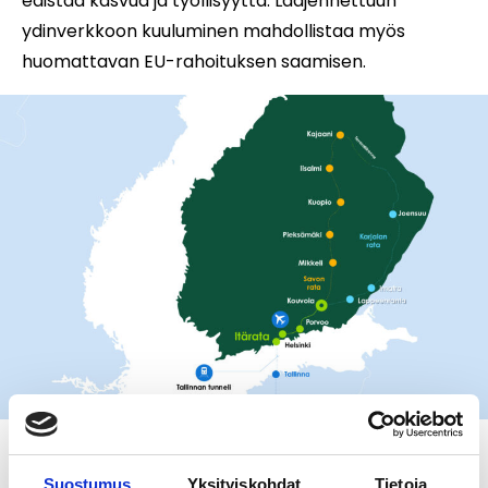
edistää kasvua ja työllisyyttä. Laajennettuun
ydinverkkoon kuuluminen mahdollistaa myös
huomattavan EU-rahoituksen saamisen.
Suostumus
Yksityiskohdat
Tietoja