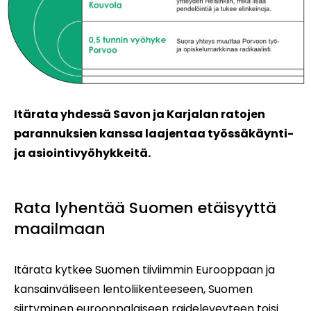
Itärata yhdessä Savon ja Karjalan ratojen
parannuksien kanssa laajentaa työssäkäynti-
ja asiointivyöhykkeitä.
Rata lyhentää Suomen etäisyyttä
maailmaan
Itärata kytkee Suomen tiiviimmin Eurooppaan ja
kansainväliseen lentoliikenteeseen, Suomen
siirtyminen eurooppalaiseen raideleveyteen toisi