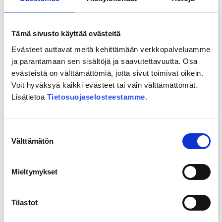
Koko Suomen turvallisuutta ja
huoltovarmuutta
Tämä sivusto käyttää evästeitä
Itärata on itä-eteläsuuntaiselle liikkuvuudelle tärkeä
Evästeet auttavat meitä kehittämään verkkopalveluamme
yhteys, joka tuo vaihtoehtoisia reittejä
ja parantamaan sen sisältöjä ja saavutettavuutta. Osa
kriisitilanteissa ja vahvistaa Savon ja Karjalan ratojen
evästeistä on välttämättömiä, jotta sivut toimivat oikein.
Voit hyväksyä kaikki evästeet tai vain välttämättömät.
kautta pohjoisen yhteyksiä. Itärata vahvistaa
Lisätietoa
Tietosuojaselosteestamme
.
Suomen huoltovarmuutta tuomalla lisää
raidekapasiteettia ruuhkaisille idän radoille.
Suostumuksen
Välttämätön
valinta
Vastuullista ja vähäpäästöistä
liikkumista
Mieltymykset
Itärata rakentaa eurooppalaista liikenneverkkoa
Tilastot
kestävälle, ilmastotavoitteita edistävälle pohjalle.