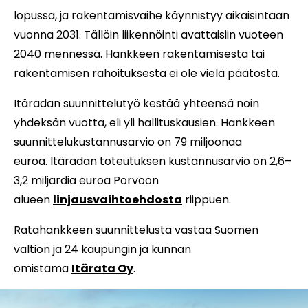
lopussa, ja rakentamisvaihe käynnistyy aikaisintaan
vuonna 2031. Tällöin liikennöinti avattaisiin vuoteen
2040 mennessä. Hankkeen rakentamisesta tai
rakentamisen rahoituksesta ei ole vielä päätöstä.
Itäradan suunnittelutyö kestää yhteensä noin
yhdeksän vuotta, eli yli hallituskausien. Hankkeen
suunnittelukustannusarvio on 79 miljoonaa
euroa. Itäradan toteutuksen kustannusarvio on 2,6–
3,2 miljardia euroa Porvoon
alueen
linjausvaihtoehdosta
riippuen.
Ratahankkeen suunnittelusta vastaa Suomen
valtion ja 24 kaupungin ja kunnan
omistama
Itärata Oy
.