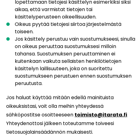
lopettamaan tietojesi käsittelyn esimerkiksi siksi
aikaa, että varmistat tietojen tai
käsittelyperusteen oikeellisuuden.
Oikeus pyytää tietojesi siirtoa järjestelmästä
toiseen.
Jos käsittely perustuu vain suostumukseesi, sinulla
on oikeus peruuttaa suostumuksesi milloin
tahansa. Suostumuksen peruuttaminen ei
kuitenkaan vaikuta sellaisten henkilötietojen
käsittelyn laillisuuteen, joka on suoritettu
suostumukseen perustuen ennen suostumuksen
peruutusta.
Jos haluat käyttää mitään edellä mainituista
oikeuksistasi, voit olla meihin yhteydessä
sähköpostitse osoitteeseen
toimisto@itarata.fi
Yhteydenottosi jälkeen toteutamme toiveesi
tietosuojalainsäädännön mukaisesti.