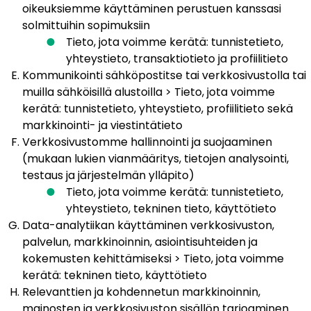
oikeuksiemme käyttäminen perustuen kanssasi
solmittuihin sopimuksiin
Tieto, jota voimme kerätä: tunnistetieto,
yhteystieto, transaktiotieto ja profiilitieto
Kommunikointi sähköpostitse tai verkkosivustolla tai
muilla sähköisillä alustoilla > Tieto, jota voimme
kerätä: tunnistetieto, yhteystieto, profiilitieto sekä
markkinointi- ja viestintätieto
Verkkosivustomme hallinnointi ja suojaaminen
(mukaan lukien vianmääritys, tietojen analysointi,
testaus ja järjestelmän ylläpito)
Tieto, jota voimme kerätä: tunnistetieto,
yhteystieto, tekninen tieto, käyttötieto
Data-analytiikan käyttäminen verkkosivuston,
palvelun, markkinoinnin, asiointisuhteiden ja
kokemusten kehittämiseksi > Tieto, jota voimme
kerätä: tekninen tieto, käyttötieto
Relevanttien ja kohdennetun markkinoinnin,
mainosten ja verkkosivuston sisällön tarjoaminen