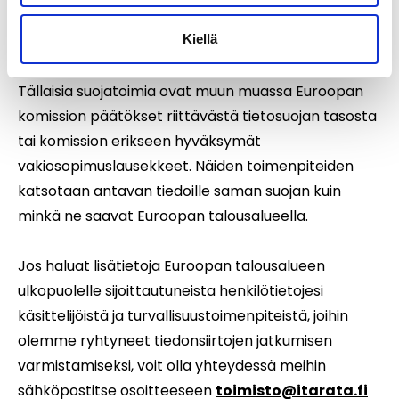
saisivat riittävää suojaa, olemme varmistaneet, että
Kiellä
tällaisissa tilanteissa on otettu käyttöön riittävät
suojatoimet turvallisen siirron varmistamiseksi.
Tällaisia suojatoimia ovat muun muassa Euroopan
komission päätökset riittävästä tietosuojan tasosta
tai komission erikseen hyväksymät
vakiosopimuslausekkeet. Näiden toimenpiteiden
katsotaan antavan tiedoille saman suojan kuin
minkä ne saavat Euroopan talousalueella.
Jos haluat lisätietoja Euroopan talousalueen
ulkopuolelle sijoittautuneista henkilötietojesi
käsittelijöistä ja turvallisuustoimenpiteistä, joihin
olemme ryhtyneet tiedonsiirtojen jatkumisen
varmistamiseksi, voit olla yhteydessä meihin
sähköpostitse osoitteeseen
toimisto@itarata.fi