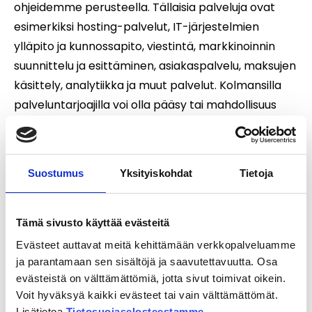
ohjeidemme perusteella. Tällaisia palveluja ovat
esimerkiksi hosting-palvelut, IT-järjestelmien
ylläpito ja kunnossapito, viestintä, markkinoinnin
suunnittelu ja esittäminen, asiakaspalvelu, maksujen
käsittely, analytiikka ja muut palvelut. Kolmansilla
palveluntarjoajilla voi olla pääsy tai mahdollisuus
käsitellä henkilötietoja, jotta he voivat tarjota edellä
mainittuja palveluita meille.
Suostumus
Yksityiskohdat
Tietoja
Kolmannet osapuolet eivät saa hyödyntää
henkilötietojasi muihin, kuin niihin tarkoituksiin, jotka
liittyvät heidän tarjoamiinsa palveluihin. Olemme
Tämä sivusto käyttää evästeitä
solmineet tietojenkäsittelysopimukset kyseisten
Evästeet auttavat meitä kehittämään verkkopalveluamme
kolmansien osapuolten kanssa.
ja parantamaan sen sisältöjä ja saavutettavuutta. Osa
evästeistä on välttämättömiä, jotta sivut toimivat oikein.
Voit hyväksyä kaikki evästeet tai vain välttämättömät.
Lisätietoa
Tietosuojaselosteestamme
.