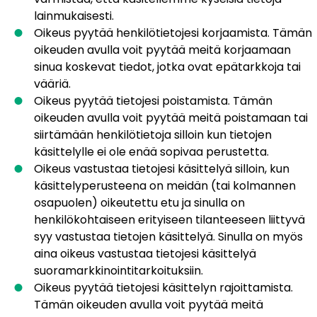
lainmukaisesti.
Oikeus pyytää henkilötietojesi korjaamista. Tämän
oikeuden avulla voit pyytää meitä korjaamaan
sinua koskevat tiedot, jotka ovat epätarkkoja tai
vääriä.
Oikeus pyytää tietojesi poistamista. Tämän
oikeuden avulla voit pyytää meitä poistamaan tai
siirtämään henkilötietoja silloin kun tietojen
käsittelylle ei ole enää sopivaa perustetta.
Oikeus vastustaa tietojesi käsittelyä silloin, kun
käsittelyperusteena on meidän (tai kolmannen
osapuolen) oikeutettu etu ja sinulla on
henkilökohtaiseen erityiseen tilanteeseen liittyvä
syy vastustaa tietojen käsittelyä. Sinulla on myös
aina oikeus vastustaa tietojesi käsittelyä
suoramarkkinointitarkoituksiin.
Oikeus pyytää tietojesi käsittelyn rajoittamista.
Tämän oikeuden avulla voit pyytää meitä