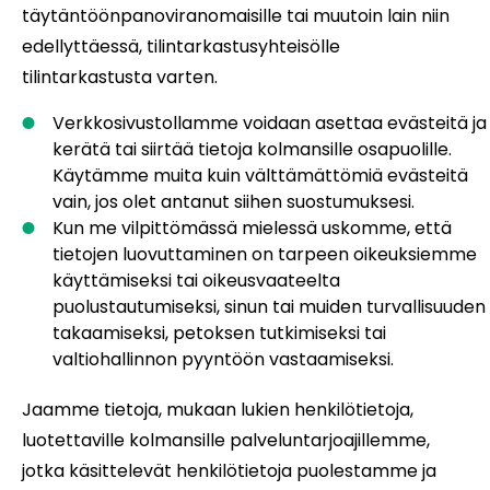
täytäntöönpanoviranomaisille tai muutoin lain niin
edellyttäessä, tilintarkastusyhteisölle
tilintarkastusta varten.
Verkkosivustollamme voidaan asettaa evästeitä ja
kerätä tai siirtää tietoja kolmansille osapuolille.
Käytämme muita kuin välttämättömiä evästeitä
vain, jos olet antanut siihen suostumuksesi.
Kun me vilpittömässä mielessä uskomme, että
tietojen luovuttaminen on tarpeen oikeuksiemme
käyttämiseksi tai oikeusvaateelta
puolustautumiseksi, sinun tai muiden turvallisuuden
takaamiseksi, petoksen tutkimiseksi tai
valtiohallinnon pyyntöön vastaamiseksi.
Jaamme tietoja, mukaan lukien henkilötietoja,
luotettaville kolmansille palveluntarjoajillemme,
jotka käsittelevät henkilötietoja puolestamme ja