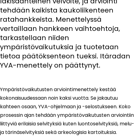
lakisäänteinen velvoite, ja arviointi
tehdään kaikista kaukoliikenteen
ratahankkeista. Menettelyssä
vertaillaan hankkeen vaihtoehtoja,
tarkastellaan niiden
ympäristövaikutuksia ja tuotetaan
tietoa päätöksenteon tueksi. Itäradan
YVA-menettely on päättynyt.
Ympäristövaikutusten arviointimenettely kestää
kokonaisuudessaan noin kaksi vuotta. Se jakautuu
kahteen osaan, YVA-ohjelmaan ja -selostukseen. Koko
prosessin ajan tehdään ympäristövaikutusten arviointiin
liittyviä erilaisia selvityksiä kuten luontoselvityksiä, melu-
ja tärinäselvityksiä sekä arkeologisia kartoituksia.