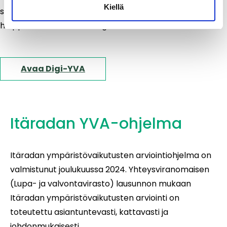
Kiellä
selostuksesta myös tiivistetyn ja
helppolukuisen version, Digi-YVAn.
Avaa Digi-YVA
Itäradan YVA-ohjelma
Itäradan ympäristövaikutusten arviointiohjelma on
valmistunut joulukuussa 2024. Yhteysviranomaisen
(Lupa- ja valvontavirasto) lausunnon mukaan
Itäradan ympäristövaikutusten arviointi on
toteutettu asiantuntevasti, kattavasti ja
johdonmukaisesti.