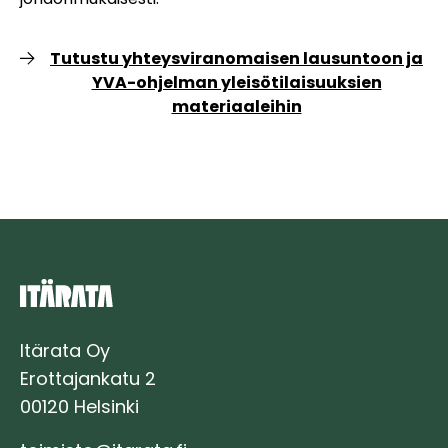
Tutustu yhteysviranomaisen lausuntoon ja
YVA-ohjelman yleisötilaisuuksien
materiaaleihin
Itärata Oy
Erottajankatu 2
00120 Helsinki