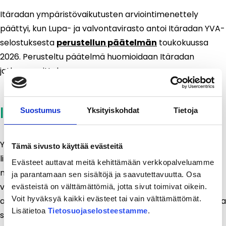
Itäradan ympäristövaikutusten arviointimenettely
päättyi, kun Lupa- ja valvontavirasto antoi Itäradan YVA-
selostuksesta
perustellun päätelmän
toukokuussa
2026. Perusteltu päätelmä huomioidaan Itäradan
jatkosuunnittelussa.
Itäradan YVA-selostus
Suostumus
Yksityiskohdat
Tietoja
YVA-selostuksessa on kuvattu muun muassa radan
Tämä sivusto käyttää evästeitä
linjausvaihtoehtojen merkittävät ympäristövaikutukset,
Evästeet auttavat meitä kehittämään verkkopalveluamme
niiden lieventämiskeinot ja seuranta sekä vertaillaan
ja parantamaan sen sisältöjä ja saavutettavuutta. Osa
vaihtoehtoja. Arviointiselostus oli nähtävillä 60 päivän
evästeistä on välttämättömiä, jotta sivut toimivat oikein.
Voit hyväksyä kaikki evästeet tai vain välttämättömät.
ajan 13.1.–13.3.2026 sekä verkossa että painettuna kaikissa
Lisätietoa
Tietosuojaselosteestamme
.
suunnittelualueen kunnissa: Vantaa, Tuusula, Kerava,