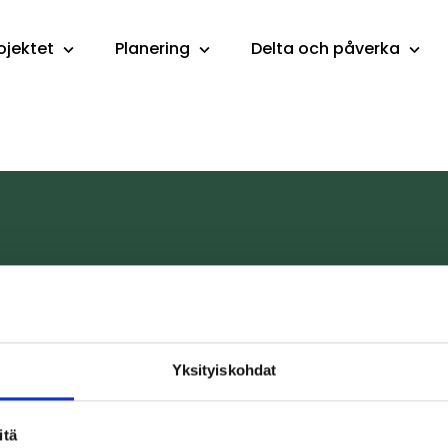
ojektet
Planering
Delta och påverka
Information om projektet
Yksityiskohdat
Planering
Delta och påverka
Aktuellt
itä