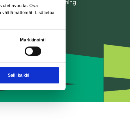
Dataskyddsbeskrivning
vutettavuutta. Osa
n välttämättömät. Lisätietoa
Markkinointi
Salli kaikki