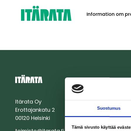
Skip
Information om pr
to
content
Itärata Oy
Suostumus
Erottajankatu 2
00120 Helsinki
Tämä sivusto käyttää eväste
toimisto@itarata.fi