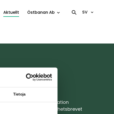
SV
Aktuellt
Östbanan Ab
Responskanal
Tietoja
Kontaktuppgifter
Faktureringsinformation
Prenumerera på nyhetsbrevet