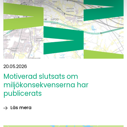
på
Östbanan
20.05.2026
Motiverad slutsats om
miljökonsekvenserna har
publicerats
Läs mera
Motiverad
slutsats