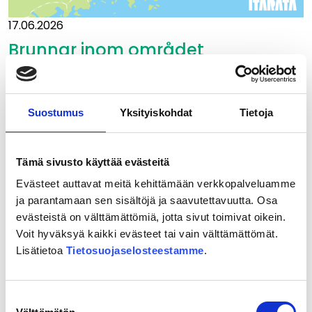
17.06.2026
Brunnar inom området
för Östbanan kartläggs
Östbanan inleder kartläggningar av
Suostumus
Yksityiskohdat
Tietoja
brunnar i slutet av juni som en del av
insamlingen av utgångsdata för
utredningsplanfasen. Kartläggningarna
Tämä sivusto käyttää evästeitä
utförs av Field
Evästeet auttavat meitä kehittämään verkkopalveluamme
ja parantamaan sen sisältöjä ja saavutettavuutta. Osa
Läs mera
evästeistä on välttämättömiä, jotta sivut toimivat oikein.
Brunnar
Voit hyväksyä kaikki evästeet tai vain välttämättömät.
inom
Lisätietoa
Tietosuojaselosteestamme
.
området
för Östbanan kartläggs
Suostumuksen