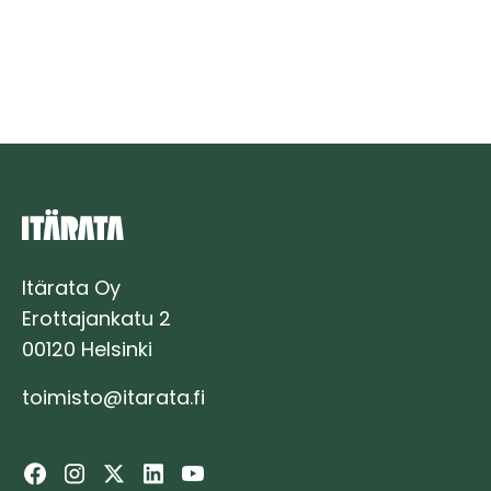
och
byggande
av
ett
mätunderlag
vid
Östbanan
inleds
på
hela
banlinjen
Itärata Oy
Erottajankatu 2
00120 Helsinki
toimisto@itarata.fi