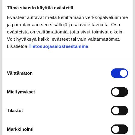
de övriga sträckningsalternativen presenteras. En
Tämä sivusto käyttää evästeitä
representant för kontaktmyndigheten är
Evästeet auttavat meitä kehittämään verkkopalveluamme
ordförande för evenemangen.
ja parantamaan sen sisältöjä ja saavutettavuutta. Osa
Under tillfällena finns det tid för frågor och
evästeistä on välttämättömiä, jotta sivut toimivat oikein.
Voit hyväksyä kaikki evästeet tai vain välttämättömät.
diskussion vid kartorna. Varmt välkommen att höra
Lisätietoa
Tietosuojaselosteestamme
.
mer och diskutera med oss!
Suostumuksen
Läs mer om möjligheterna att delta
Välttämätön
valinta
och påverka
Mieltymykset
Tillstånds- och tillsynsverkets meddelande
Ytterligare information ges av Östbanan Ab:s
Tilastot
planeringsdirektör
Minna Weurlander
.
Markkinointi