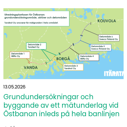
slutsats
om
miljökonsekvenserna
har
publicerats
13.05.2026
Grundundersökningar och
byggande av ett mätunderlag vid
Östbanan inleds på hela banlinjen