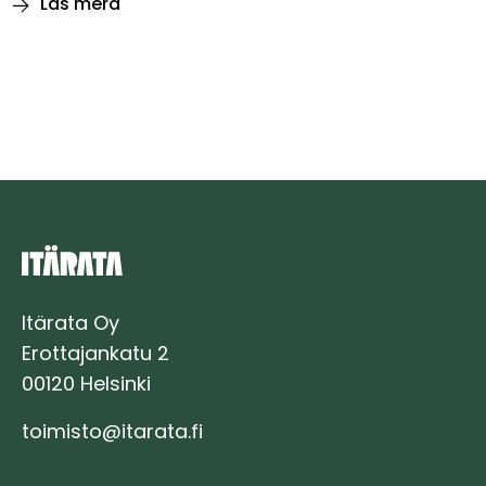
Läs mera
Grundundersökningar
och
byggande
av
ett
mätunderlag
vid
Östbanan
inleds
på
hela
banlinjen
Itärata Oy
Erottajankatu 2
00120 Helsinki
toimisto@itarata.fi