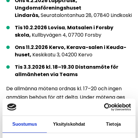
Ons 4.2.2026 Lappträsk,
Ungdomsföreningshuset
Lindarås,
Seuratalontanhua 28, 07840 Lindkoski
Tis 10.2.2026 Lovisa
,
Matsalen i Forsby
skola,
Kullbyvägen 4, 07700 Forsby
Ons 11.2.2026 Kervo, Kerava-salen i Keuda-
huset,
Keskikatu 3, 04200 Kervo
Tis 3.3.2026 kl. 18–19.30 Distansmöte för
allmänheten via Teams
De allmänna mötena ordnas kl. 17–20 och ingen
anmälan behövs för att delta. Under mötena ges
information om förfarandet vid
miljökonsekvensbedömningen, innehållet i MKB-
beskrivningen och konsekvenserna av den
Suostumus
Yksityiskohdat
Tietoja
sträckning som valts för Östbanan i förhållande till