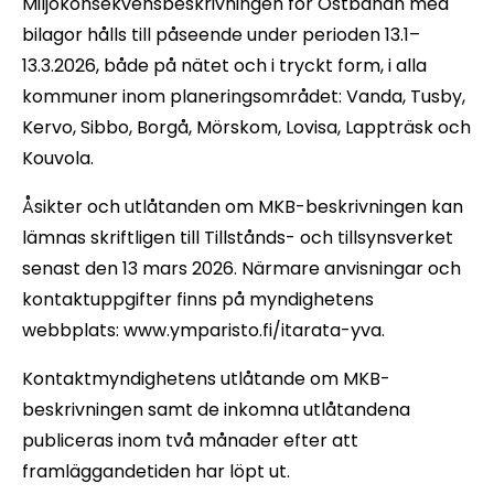
Miljökonsekvensbeskrivningen för Östbanan med
bilagor hålls till påseende under perioden 13.1–
13.3.2026, både på nätet och i tryckt form, i alla
kommuner inom planeringsområdet: Vanda, Tusby,
Kervo, Sibbo, Borgå, Mörskom, Lovisa, Lappträsk och
Kouvola.
Åsikter och utlåtanden om MKB-beskrivningen kan
lämnas skriftligen till Tillstånds- och tillsynsverket
senast den 13 mars 2026. Närmare anvisningar och
kontaktuppgifter finns på myndighetens
webbplats: www.ymparisto.fi/itarata-yva.
Kontaktmyndighetens utlåtande om MKB-
beskrivningen samt de inkomna utlåtandena
publiceras inom två månader efter att
framläggandetiden har löpt ut.