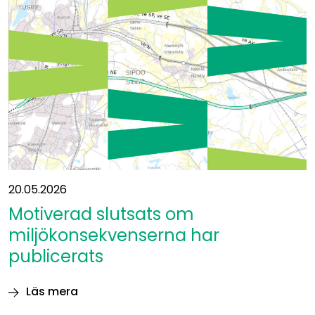
ansvarsfullt
terrängarbete
på
Östbanan
20.05.2026
Motiverad slutsats om
miljökonsekvenserna har
publicerats
Läs mera
Motiverad