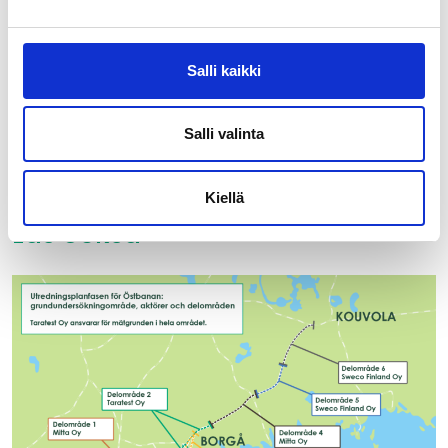
Dela:
Facebook
LinkedIn
X
Salli kaikki
Salli valinta
Kiellä
Läs också