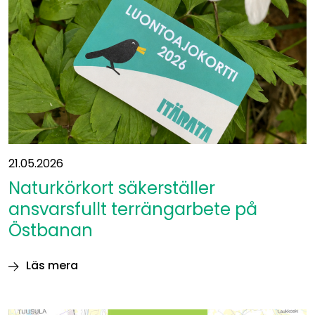
21.05.2026
Naturkörkort säkerställer
ansvarsfullt terrängarbete på
Östbanan
Läs mera
Naturkörkort
säkerställer