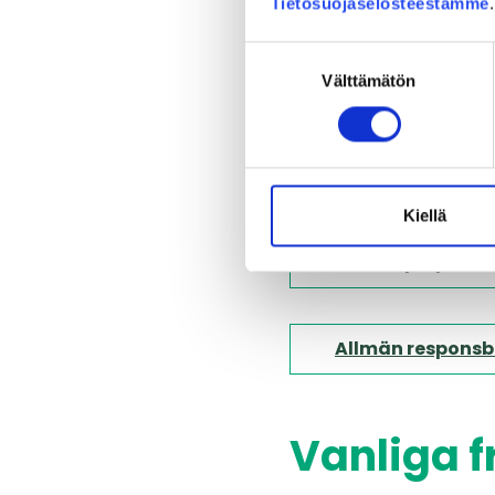
Tietosuojaselosteestamme
Information till 
Suostumuksen
Välttämätön
valinta
Kontaktformulär
Beställ projekte
Kiellä
Beställ projekt
Allmän responsb
Vanliga f