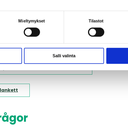
.
markägare och invånare
Mieltymykset
Tilastot
 för fältarbeten
ts nyhetsbrev
Salli valinta
ets press- och andra meddelanden
lankett
rågor