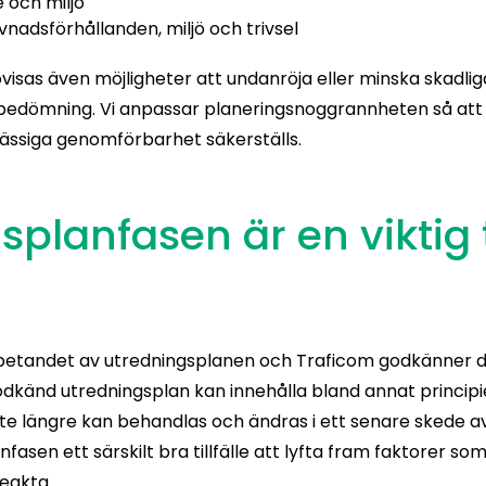
 och miljö
vnadsförhållanden, miljö och trivsel
visas även möjligheter att undanröja eller minska skadl
bedömning. Vi anpassar planeringsnoggrannheten så att 
ssiga genomförbarhet säkerställs.
planfasen är en viktig t
n
betandet av utredningsplanen och Traficom godkänner d
odkänd utredningsplan kan innehålla bland annat princip
te längre kan behandlas och ändras i ett senare skede a
fasen ett särskilt bra tillfälle att lyfta fram faktorer s
eakta.