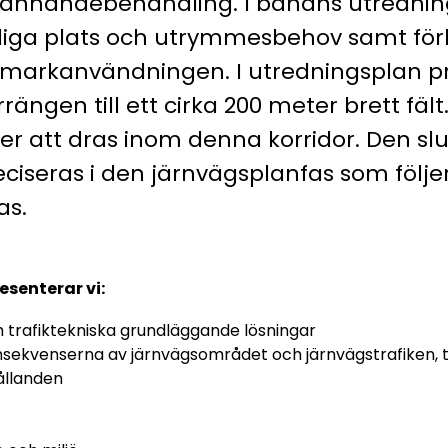
dkännandebehandling. I banans utredning
iga plats och utrymmesbehov samt förhå
arkanvändningen. I utredningsplan pr
rängen till ett cirka 200 meter brett fält
 att dras inom denna korridor. Den slu
ciseras i den järnvägsplanfas som följer
as.
esenterar vi:
 trafiktekniska grundläggande lösningar
ekvenserna av järnvägsområdet och järnvägstrafiken, ti
ållanden