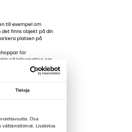
n till exempel om
det finns objekt på din
markera platsen på
kshoppar för
aktuell information om
anen. Detta beräknas
 nyhetsbrev, på vår
Tietoja
lämna allmän respons
vutettavuutta. Osa
n välttämättömät. Lisätietoa