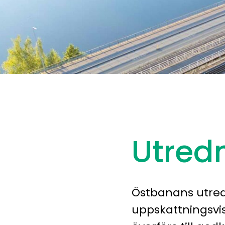
Utred
Östbanans utredn
uppskattningsvis