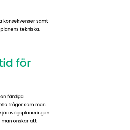
iga konsekvenser samt
planens tekniska,
id för
en färdiga
iella frågor som man
v järnvägsplaneringen.
om man önskar att