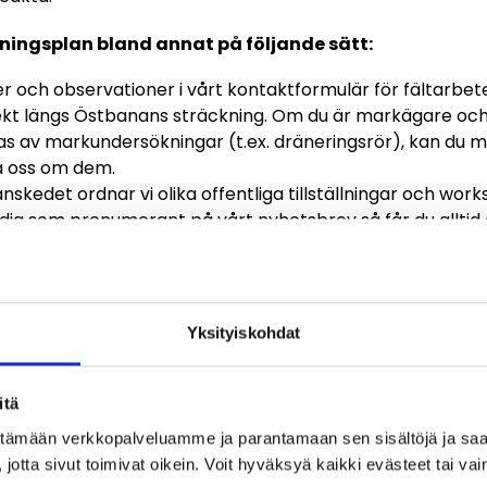
ningsplan bland annat på följande sätt:
ch observationer i vårt kontaktformulär för fältarbete
ekt längs Östbanans sträckning. Om du är markägare och 
 av markundersökningar (t.ex. dräneringsrör), kan du 
a oss om dem.
skedet ordnar vi olika offentliga tillställningar och wor
dig som prenumerant på vårt nyhetsbrev så får du alltid 
emang
mna in anmärkningar kommer när Traficom lägger fram pl
 Vi berättar mer om detta i våra olika kanaler, bl.a. i vårt
ra kanaler i sociala medier.
Yksityiskohdat
finns också en allmän responsblankett via vilken du kan 
äran. Skicka respons via responsblanketten.
itä
ittämään verkkopalveluamme ja parantamaan sen sisältöjä ja saa
jotta sivut toimivat oikein. Voit hyväksyä kaikki evästeet tai vai