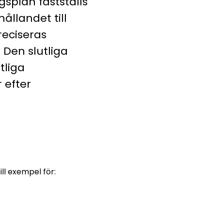
splan fastställs
llandet till
eciseras
. Den slutliga
tliga
 efter
ll exempel för: