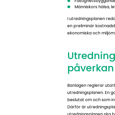
Fastighetsbyggande
Människors hälsa, le
I utredningsplanen redo
en preliminär kostnads
ekonomiska och miljömä
Utrednings
påverka
Banlagen reglerar utar
utredningsplanen. En g
beslutat om och som in
Därför är utredningsplan
utredningsplanen ska b