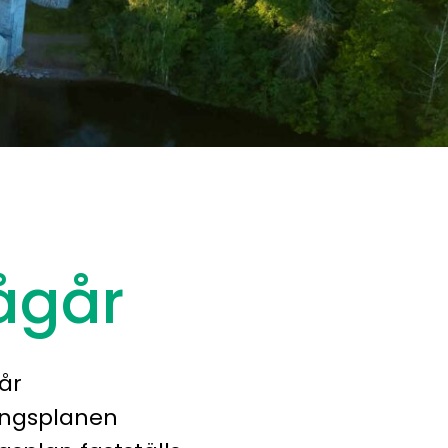
ågår
år
ningsplanen