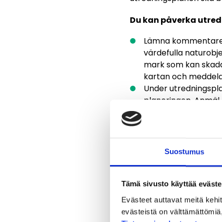
Du kan påverka utred
Lämna kommentarer o
värdefulla naturobj
mark som kan skadas
kartan och meddel
Under utredningsplan
planeringen. Anmäl 
tillfällen och even
Möjligheten att lä
ske i slutet av 2028.
projektsida och i vå
Suostumus
På vår projektsida 
eller en kontaktbeg
Tämä sivusto käyttää eväste
Påverkansguide
Evästeet auttavat meitä keh
evästeistä on välttämättömiä, 