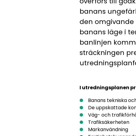
överförs till go
banans ungefärl
den omgivande m
banans läge i ter
banlinjen kommer
sträckningen pre
utredningsplanf
I utredningsplanen pr
Banans tekniska och
De uppskattade kons
Väg- och trafikförh
Trafiksäkerheten
Markanvändning