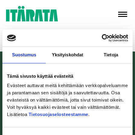
Skip
to
content
Suostumus
Yksityiskohdat
Tietoja
Tämä sivusto käyttää evästeitä
Evästeet auttavat meitä kehittämään verkkopalveluamme
Itärata Oy
ja parantamaan sen sisältöjä ja saavutettavuutta. Osa
Erottajankatu 2
evästeistä on välttämättömiä, jotta sivut toimivat oikein.
00120 Helsinki
Voit hyväksyä kaikki evästeet tai vain välttämättömät.
Lisätietoa
Tietosuojaselosteestamme
.
toimisto@itarata.fi