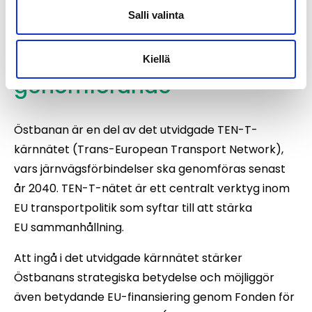
Salli valinta
EU-finansiering för
planering och
Kiellä
genomförande
Östbanan är en del av det utvidgade TEN-T-
kärnnätet (Trans-European Transport Network),
vars järnvägsförbindelser ska genomföras senast
år 2040. TEN-T-nätet är ett centralt verktyg inom
EU transportpolitik som syftar till att stärka
EU sammanhållning.
Att ingå i det utvidgade kärnnätet stärker
Östbanans strategiska betydelse och möjliggör
även betydande EU-finansiering genom Fonden för