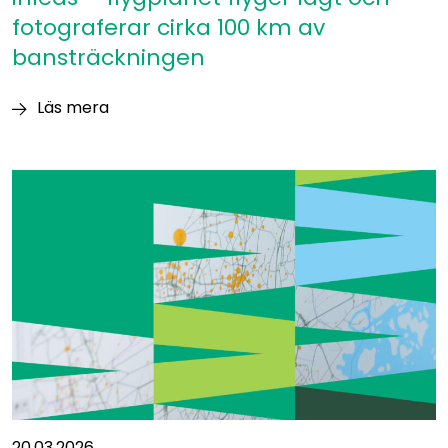
fotograferar cirka 100 km av
bansträckningen
Läs mera
Flygfotograferingarna
på
Östbanan
inleds
–
flygplanet
flyger
lågt
och
fotograferar
cirka
100
km
av
20.03.2026