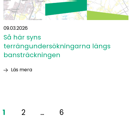
09.03.2026
Så här syns
terrängundersökningarna längs
bansträckningen
Läs mera
Så
här
syns
terrängundersökningarna
längs
1
2
…
6
bansträckningen