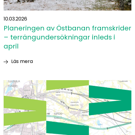
10.03.2026
Planeringen av Östbanan framskrider
– terrängundersökningar inleds i
april
Läs mera
Planeringen
av
Östbanan
framskrider
–
terrängundersökningar
inleds
i
april