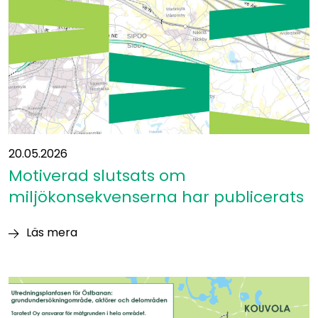
Östbanan
20.05.2026
Motiverad slutsats om
miljökonsekvenserna har publicerats
Läs mera
Motiverad
slutsats
om
miljökonsekvenserna
har