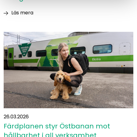
mellan
Läs mera
Vanda
Östbanan Ab:s
och
ordinarie
Kouvola
bolagsstämma
2026
26.03.2026
Färdplanen styr Östbanan mot
hållbarhet i all verksamhet