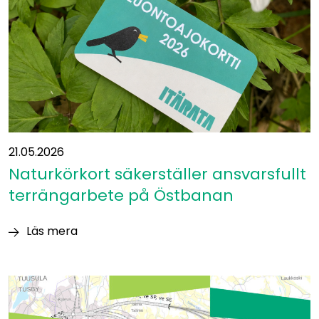
–
nya
samarbetspartner
ansluter
sig
21.05.2026
Naturkörkort säkerställer ansvarsfullt
terrängarbete på Östbanan
Läs mera
Naturkörkort
säkerställer
ansvarsfullt
terrängarbete
på