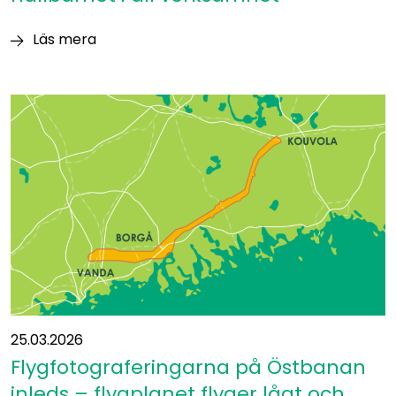
Läs mera
Färdplanen
styr
Östbanan
mot
hållbarhet
i
all
verksamhet
25.03.2026
Flygfotograferingarna på Östbanan
inleds – flygplanet flyger lågt och