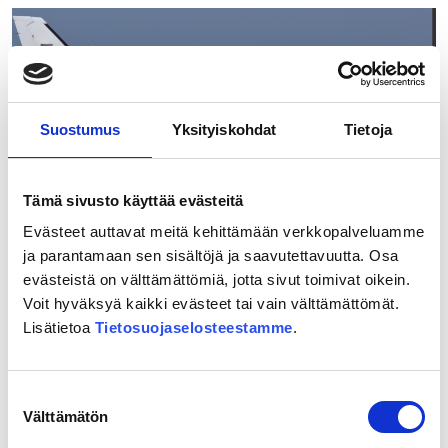
tunnelstationerna
i
Borgå
blev
klar
Suostumus
Yksityiskohdat
Tietoja
–
bekanta
dig
Tämä sivusto käyttää evästeitä
med
alternativen
Evästeet auttavat meitä kehittämään verkkopalveluamme
med
ja parantamaan sen sisältöjä ja saavutettavuutta. Osa
3D-
evästeistä on välttämättömiä, jotta sivut toimivat oikein.
09.04.2026
modellen
Voit hyväksyä kaikki evästeet tai vain välttämättömät.
Flygfotografering för Östbanan inleds
Lisätietoa
Tietosuojaselosteestamme
.
vid lämpligt väder under veckoslutet
– ett lågt flygande flygplan kan
Suostumuksen
väcka uppmärksamhet mellan
Välttämätön
valinta
Vanda och Kouvola