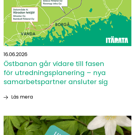
16.06.2026
Östbanan går vidare till fasen
för utredningsplanering – nya
samarbetspartner ansluter sig
Läs mera
Östbanan går
vidare
till
fasen
för utredningsplanering