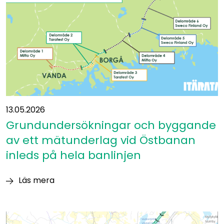
publicerats
13.05.2026
Grundundersökningar och byggande
av ett mätunderlag vid Östbanan
inleds på hela banlinjen
Läs mera
Grundundersökningar
och
byggande