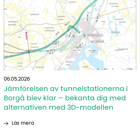
av
ett
mätunderlag
vid
Östbanan
inleds
på
hela
banlinjen
06.05.2026
Jämförelsen av tunnelstationerna i
Borgå blev klar – bekanta dig med
alternativen med 3D-modellen
Läs mera
Jämförelsen
av