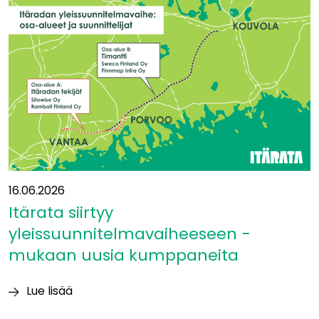
Eurooppaan?”
16.06.2026
Itärata siirtyy
yleissuunnitelmavaiheeseen −
mukaan uusia kumppaneita
Lue lisää
Itärata