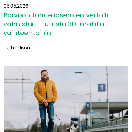
05.05.2026
Porvoon tunneliasemien vertailu
valmistui – tutustu 3D-mallilla
vaihtoehtoihin
Lue lisää
Porvoon
tunneliasemien
vertailu
valmistui
–
tutustu
3D-
mallilla
vaihtoehtoihin