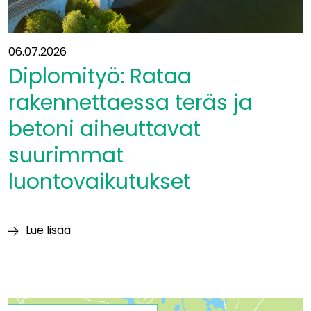
06.07.2026
Diplomityö: Rataa
rakennettaessa teräs ja
betoni aiheuttavat
suurimmat
luontovaikutukset
Lue lisää
Diplomityö:
Rataa
rakennettaessa
teräs