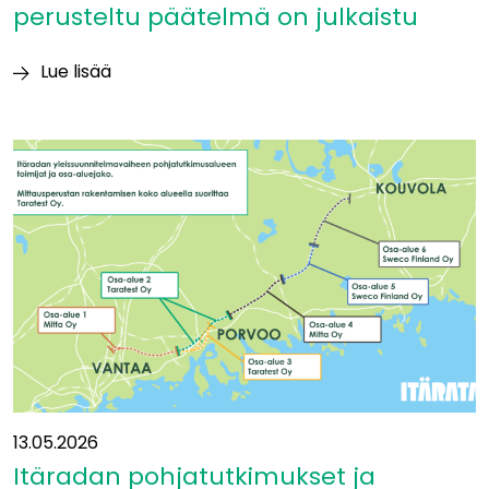
perusteltu päätelmä on julkaistu
Lue lisää
Ympäristövaikutuksia
koskeva
perusteltu
päätelmä
on
julkaistu
13.05.2026
Itäradan pohjatutkimukset ja