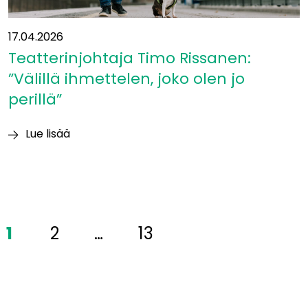
17.04.2026
Teatterinjohtaja Timo Rissanen:
”Välillä ihmettelen, joko olen jo
perillä”
Lue lisää
Teatterinjohtaja
Timo
Rissanen:
”Välillä
ihmettelen,
1
2
…
13
joko
olen
jo
perillä”