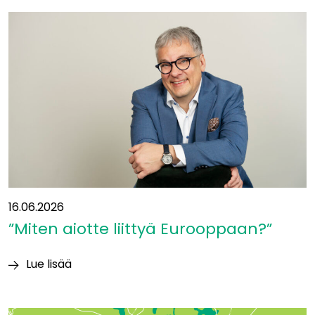
ollaan
liikenteen
solmukohdassa:
”Yhteys
itään
on
ollut
suunnitelmissa
jo
vuosikymmeniä”
16.06.2026
”Miten aiotte liittyä Eurooppaan?”
Lue lisää
”Miten
aiotte
liittyä