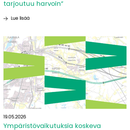
tarjoutuu harvoin”
Lue lisää
Itäradan
YVA-
vastuuhenkilö
Heikki
Surakka:
”Tällaisia
mahdollisuuksia
tarjoutuu
harvoin”
19.05.2026
Ympäristövaikutuksia koskeva