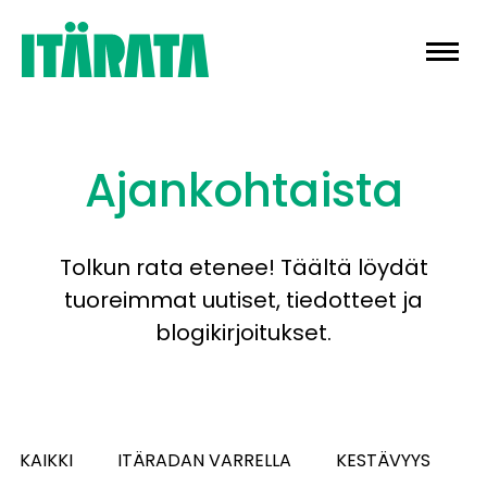
Skip
to
content
Ajankohtaista
Tolkun rata etenee! Täältä löydät
tuoreimmat uutiset, tiedotteet ja
blogikirjoitukset.
KAIKKI
ITÄRADAN VARRELLA
KESTÄVYYS