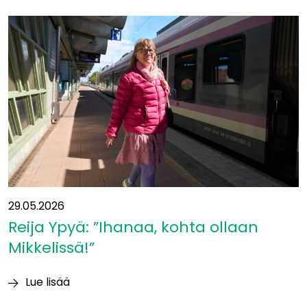
siirtyy
yleissuunnitelmavaiheeseen
−
mukaan
uusia
kumppaneita
29.05.2026
Reija Ypyä: ”Ihanaa, kohta ollaan
Mikkelissä!”
Lue lisää
Reija