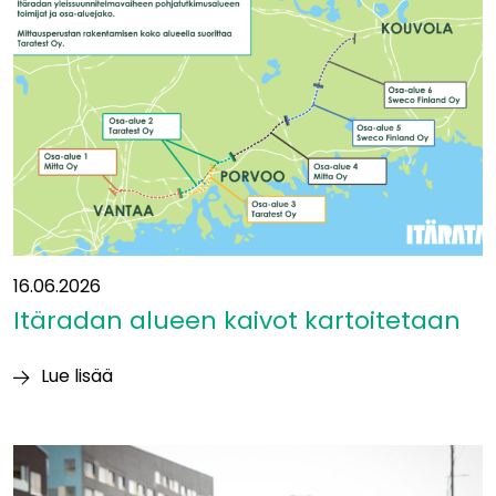
ja
betoni
aiheuttavat
suurimmat
luontovaikutukset
16.06.2026
Itäradan alueen kaivot kartoitetaan
Lue lisää
Itäradan alueen
kaivot
kartoitetaan