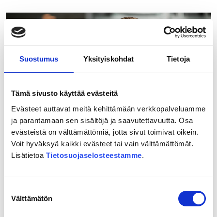
Ypyä:
”Ihanaa,
kohta
ollaan
Mikkelissä!”
Suostumus
Yksityiskohdat
Tietoja
Tämä sivusto käyttää evästeitä
Evästeet auttavat meitä kehittämään verkkopalveluamme
ja parantamaan sen sisältöjä ja saavutettavuutta. Osa
evästeistä on välttämättömiä, jotta sivut toimivat oikein.
Voit hyväksyä kaikki evästeet tai vain välttämättömät.
20.05.2026
Lisätietoa
Tietosuojaselosteestamme
.
”Itäradan toteutuminen olisi
äärimmäisen tärkeää koko Itä-
Uudellemaalle”
Suostumuksen
Välttämätön
valinta
Lue lisää