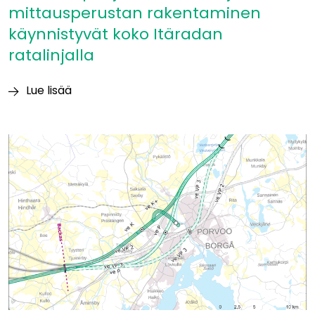
mittausperustan rakentaminen
käynnistyvät koko Itäradan
ratalinjalla
Lue lisää
Itäradan
pohjatutkimukset
ja
mittausperustan
rakentaminen
käynnistyvät
koko
Itäradan
ratalinjalla