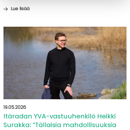
Lue lisää
Luontoajokortti
varmistaa
vastuullisen
maastotyöskentelyn
Itäradalla
19.05.2026
Itäradan YVA-vastuuhenkilö Heikki
Surakka: ”Tällaisia mahdollisuuksia