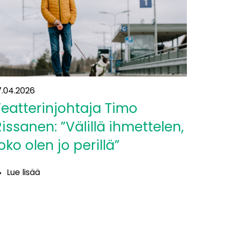
7.04.2026
Teatterinjohtaja Timo
Rissanen: ”Välillä ihmettelen,
oko olen jo perillä”
Lue lisää
eatterinjohtaja
imo
issanen:
älillä