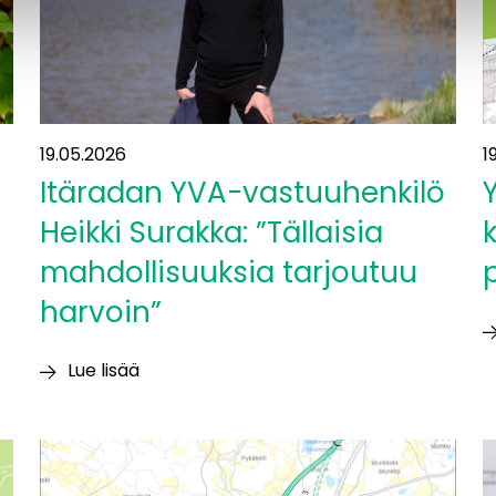
U
19.05.2026
1
Itäradan YVA-vastuuhenkilö
Heikki Surakka: ”Tällaisia
mahdollisuuksia tarjoutuu
harvoin”
Y
Lue lisää
k
Itäradan
p
YVA-
p
vastuuhenkilö
o
Heikki
j