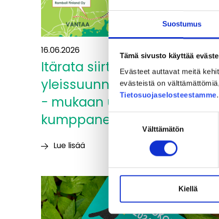
Suostumus
16.06.2026
Tämä sivusto käyttää eväste
Itärata siirtyy
Evästeet auttavat meitä keh
yleissuunnitelmavaiheesee
evästeistä on välttämättömiä, 
Tietosuojaselosteestamme
− mukaan uusia
kumppaneita
Suostumuksen
Välttämätön
valinta
Lue lisää
Itärata
siirtyy
yleissuunnitelmavaiheeseen
Kiellä
−
mukaan
uusia