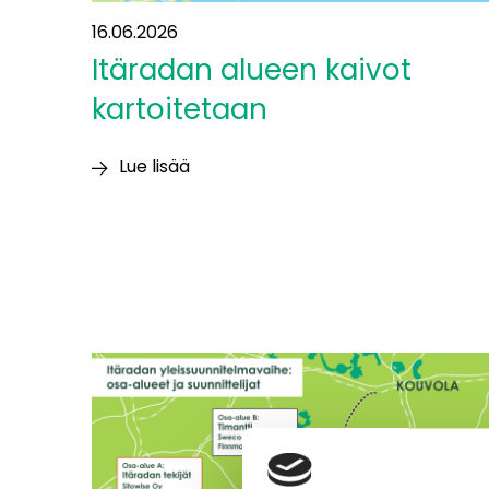
16.06.2026
Itäradan alueen kaivot
kartoitetaan
Lue lisää
Itäradan alueen
kaivot
kartoitetaan