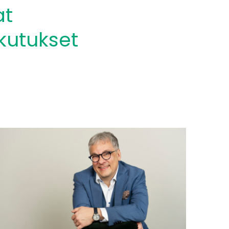
at
kutukset