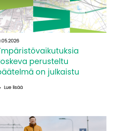
udellemaalle”
9.05.2026
Ympäristövaikutuksia
koskeva perusteltu
päätelmä on julkaistu
Lue lisää
mpäristövaikutuksia
oskeva
erusteltu
äätelmä
n
ulkaistu