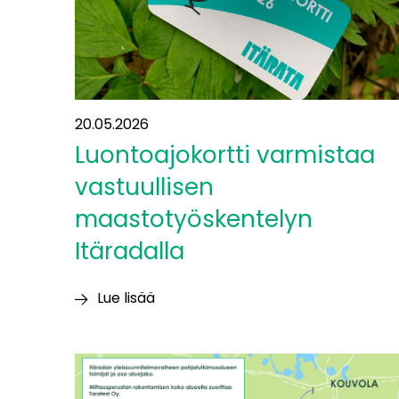
kumppaneita
20.05.2026
Luontoajokortti varmistaa
vastuullisen
maastotyöskentelyn
Itäradalla
Lue lisää
Luontoajokortti
varmistaa
vastuullisen
maastotyöskentelyn