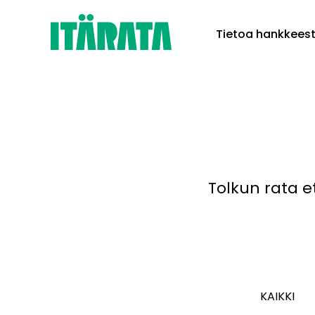
Skip
Tietoa hankkees
to
content
Tolkun rata e
KAIKKI