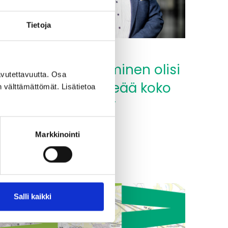
Tietoja
0.05.2026
”Itäradan toteutuminen olisi
vutettavuutta. Osa
äärimmäisen tärkeää koko
n välttämättömät. Lisätietoa
Itä-Uudellemaalle”
Lue lisää
Markkinointi
Itäradan
oteutuminen
isi
ärimmäisen
ärkeää
Salli kaikki
oko
tä-