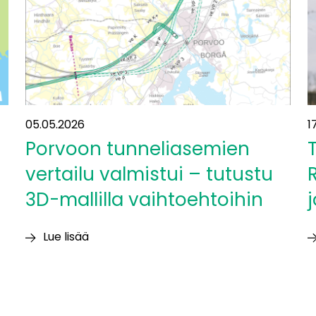
Surakka:
”Tällaisia
mahdollisuuksia
tarjoutuu
harvoin”
05.05.2026
1
Porvoon tunneliasemien
vertailu valmistui – tutustu
3D-mallilla vaihtoehtoihin
j
Lue lisää
Porvoon
T
tunneliasemien
T
vertailu
R
valmistui
”V