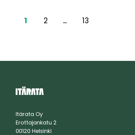
mittausperustan
rakentaminen
1
2
…
13
käynnistyvät
koko
Itäradan
ratalinjalla
Itärata Oy
Erottajankatu 2
00120 Helsinki