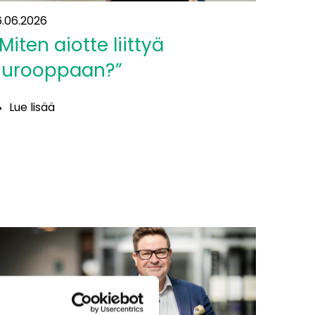
6.06.2026
Miten aiotte liittyä
Eurooppaan?”
Lue lisää
Miten
iotte
ittyä
urooppaan?”