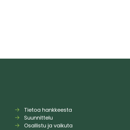
–
i
tutustu
j
3D-
o
mallilla
jo
vaihtoehtoihin
p
Tietoa hankkeesta
Suunnittelu
Osallistu ja vaikuta