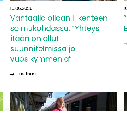
16.06.2026
1
Vantaalla ollaan liikenteen
”
solmukohdassa: ”Yhteys
itään on ollut
suunnitelmissa jo
”
a
vuosikymmeniä”
li
E
Lue lisää
Vantaalla
ollaan
liikenteen
solmukohdassa:
”Yhteys
itään
on