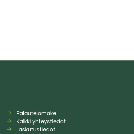
hmettelen,
oko
len
erillä”
Palautelomake
Kaikki yhteystiedot
Laskutustiedot