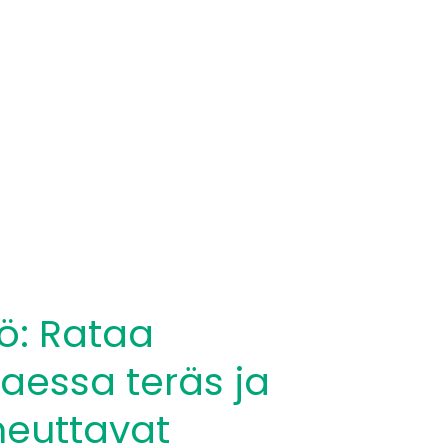
ö: Rataa
aessa teräs ja
heuttavat