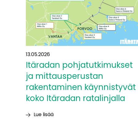
Itäradalla
13.05.2026
Itäradan pohjatutkimukset
ja mittausperustan
rakentaminen käynnistyvät
koko Itäradan ratalinjalla
Lue lisää
Itäradan
pohjatutkimukset
ja