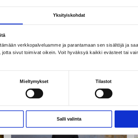
ollut
suunnitelmissa
jo
Yksityiskohdat
vuosikymmeniä”
29.05.2026
2
itä
Reija Ypyä: ”Ihanaa, kohta
ittämään verkkopalveluamme ja parantamaan sen sisältöjä ja saa
n
ollaan Mikkelissä!”
jotta sivut toimivat oikein. Voit hyväksyä kaikki evästeet tai vai
.
Lue lisää
Reija
Mieltymykset
Tilastot
Ypyä:
”
”Ihanaa,
t
kohta
ol
ollaan
ä
Mikkelissä!”
t
Salli valinta
k
I