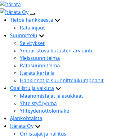
Skip
to
content
Tietoa hankkeesta
Ratalinjaus
Suunnittelu
Selvitykset
Ympäristövaikutusten arviointi
Yleissuunnitelma
Ratasuunnitelma
Itärata kartalla
Hankinnat ja suunnittelukumppanit
Osallistu ja vaikuta
Maanomistajat ja asukkaat
Yhteistyöryhmä
Yhteydenottolomake
Ajankohtaista
Itärata Oy
Omistajat ja hallitus