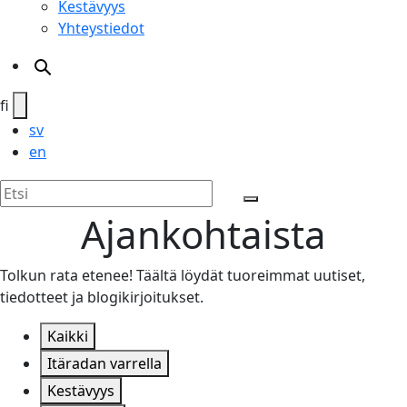
Kestävyys
Yhteystiedot
fi
sv
en
Search
Ajankohtaista
Tolkun rata etenee! Täältä löydät tuoreimmat uutiset,
tiedotteet ja blogikirjoitukset.
Kaikki
Itäradan varrella
Kestävyys