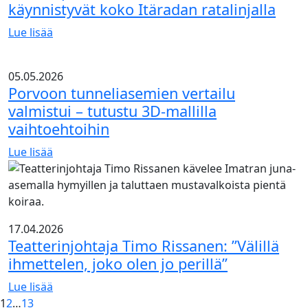
käynnistyvät koko Itäradan ratalinjalla
julkaistu
Lue lisää
Itäradan
pohjatutkimukset
05.05.2026
ja
Porvoon tunneliasemien vertailu
mittausperustan
valmistui – tutustu 3D-mallilla
rakentaminen
vaihtoehtoihin
käynnistyvät
koko
Lue lisää
Itäradan
Porvoon
ratalinjalla
tunneliasemien
vertailu
valmistui
17.04.2026
–
Teatterinjohtaja Timo Rissanen: ”Välillä
tutustu
ihmettelen, joko olen jo perillä”
3D-
mallilla
Lue lisää
vaihtoehtoihin
Teatterinjohtaja
1
2
…
13