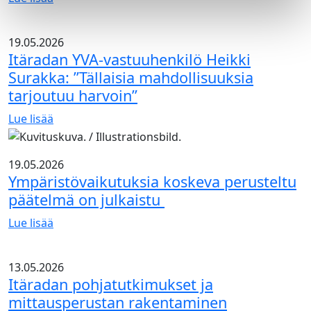
Itä-
Luontoajokortti
Uudellemaalle”
varmistaa
19.05.2026
vastuullisen
Itäradan YVA-vastuuhenkilö Heikki
maastotyöskentelyn
Surakka: ”Tällaisia mahdollisuuksia
Itäradalla
tarjoutuu harvoin”
Lue lisää
Itäradan
YVA-
19.05.2026
vastuuhenkilö
Ympäristövaikutuksia koskeva perusteltu
Heikki
päätelmä on julkaistu
Surakka:
”Tällaisia
Lue lisää
mahdollisuuksia
Ympäristövaikutuksia
tarjoutuu
koskeva
13.05.2026
harvoin”
perusteltu
Itäradan pohjatutkimukset ja
päätelmä
mittausperustan rakentaminen
on