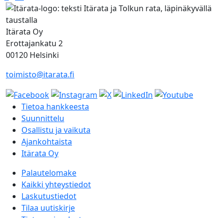
Timo
Rissanen:
”Välillä
Itärata Oy
ihmettelen,
Erottajankatu 2
joko
00120 Helsinki
olen
toimisto@itarata.fi
jo
perillä”
Tietoa hankkeesta
Suunnittelu
Osallistu ja vaikuta
Ajankohtaista
Itärata Oy
Palautelomake
Kaikki yhteystiedot
Laskutustiedot
Tilaa uutiskirje