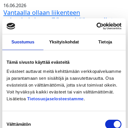
aiheuttavat
kaivot
16.06.2026
suurimmat
kartoitetaan
Vantaalla ollaan liikenteen
luontovaikutukset
solmukohdassa: ”Yhteys itään on ollut
suunnitelmissa jo vuosikymmeniä”
Lue lisää
Suostumus
Yksityiskohdat
Tietoja
Vantaalla
ollaan
16.06.2026
liikenteen
”Miten aiotte liittyä Eurooppaan?”
Tämä sivusto käyttää evästeitä
solmukohdassa:
”Yhteys
Lue lisää
Evästeet auttavat meitä kehittämään verkkopalveluamme
itään
”Miten
ja parantamaan sen sisältöjä ja saavutettavuutta. Osa
on
aiotte
evästeistä on välttämättömiä, jotta sivut toimivat oikein.
16.06.2026
ollut
liittyä
Voit hyväksyä kaikki evästeet tai vain välttämättömät.
Itärata siirtyy
suunnitelmissa
Eurooppaan?”
Lisätietoa
Tietosuojaselosteestamme
.
yleissuunnitelmavaiheeseen − mukaan
jo
uusia kumppaneita
vuosikymmeniä”
Suostumuksen
Lue lisää
Välttämätön
valinta