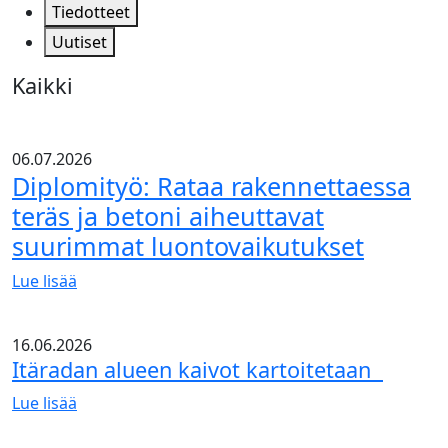
Tiedotteet
Uutiset
Kaikki
06.07.2026
Diplomityö: Rataa rakennettaessa
teräs ja betoni aiheuttavat
suurimmat luontovaikutukset
Lue lisää
Diplomityö:
Rataa
16.06.2026
rakennettaessa
Itäradan alueen kaivot kartoitetaan
teräs
ja
Lue lisää
betoni
Itäradan alueen