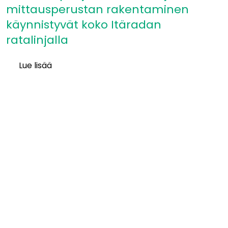
mittausperustan rakentaminen
käynnistyvät koko Itäradan
ratalinjalla
Lue lisää
Itäradan
pohjatutkimukset
ja
mittausperustan
rakentaminen
käynnistyvät
koko
Itäradan
ratalinjalla