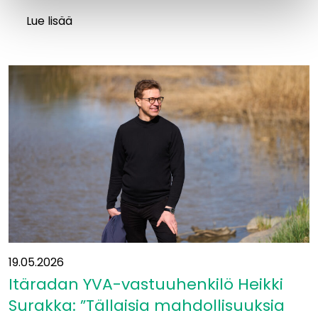
Lue lisää
Luontoajokortti
varmistaa
vastuullisen
maastotyöskentelyn
Itäradalla
19.05.2026
Itäradan YVA-vastuuhenkilö Heikki
Surakka: ”Tällaisia mahdollisuuksia