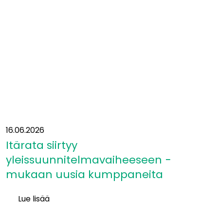
Eurooppaan?”
16.06.2026
Itärata siirtyy
yleissuunnitelmavaiheeseen −
mukaan uusia kumppaneita
Lue lisää
Itärata