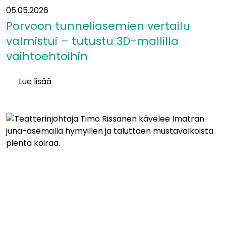
05.05.2026
Porvoon tunneliasemien vertailu
valmistui – tutustu 3D-mallilla
vaihtoehtoihin
Lue lisää
Porvoon
tunneliasemien
vertailu
valmistui
–
tutustu
3D-
mallilla
vaihtoehtoihin