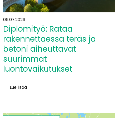
06.07.2026
Diplomityö: Rataa
rakennettaessa teräs ja
betoni aiheuttavat
suurimmat
luontovaikutukset
Lue lisää
Diplomityö:
Rataa
rakennettaessa
teräs