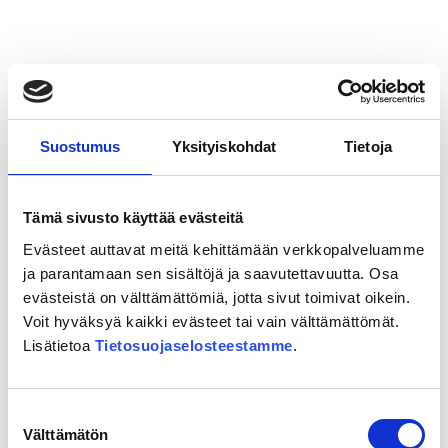
Ypyä:
”Ihanaa,
kohta
ollaan
Mikkelissä!”
Suostumus
Yksityiskohdat
Tietoja
Tämä sivusto käyttää evästeitä
Evästeet auttavat meitä kehittämään verkkopalveluamme
ja parantamaan sen sisältöjä ja saavutettavuutta. Osa
evästeistä on välttämättömiä, jotta sivut toimivat oikein.
20.05.2026
Voit hyväksyä kaikki evästeet tai vain välttämättömät.
”Itäradan toteutuminen olisi
Lisätietoa
Tietosuojaselosteestamme
.
äärimmäisen tärkeää koko Itä-
Uudellemaalle”
Suostumuksen
Välttämätön
valinta
Lue lisää