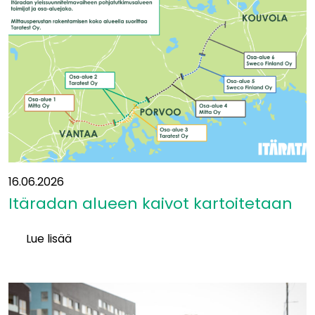
ja
betoni
aiheuttavat
suurimmat
luontovaikutukset
16.06.2026
Itäradan alueen kaivot kartoitetaan
Lue lisää
Itäradan alueen
kaivot
kartoitetaan