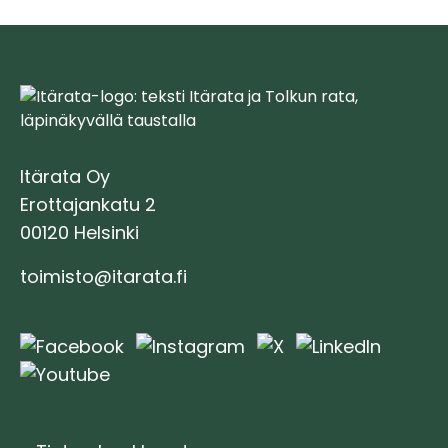
Itärata Oy
Erottajankatu 2
00120 Helsinki
toimisto@itarata.fi