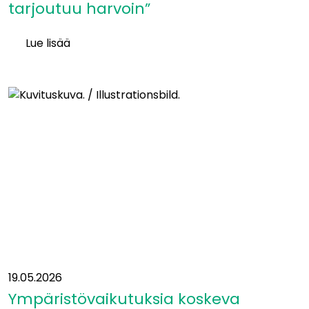
tarjoutuu harvoin”
Lue lisää
Itäradan
YVA-
vastuuhenkilö
Heikki
Surakka:
”Tällaisia
mahdollisuuksia
tarjoutuu
harvoin”
19.05.2026
Ympäristövaikutuksia koskeva