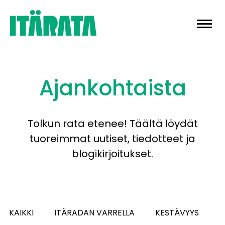
Skip
to
content
Ajankohtaista
Tolkun rata etenee! Täältä löydät
tuoreimmat uutiset, tiedotteet ja
blogikirjoitukset.
KAIKKI
ITÄRADAN VARRELLA
KESTÄVYYS