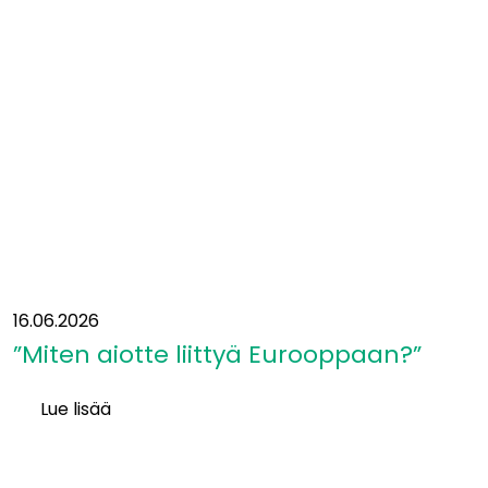
ollaan
liikenteen
solmukohdassa:
”Yhteys
itään
on
ollut
suunnitelmissa
jo
vuosikymmeniä”
16.06.2026
”Miten aiotte liittyä Eurooppaan?”
Lue lisää
”Miten
aiotte
liittyä