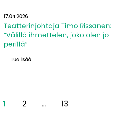
17.04.2026
Teatterinjohtaja Timo Rissanen:
”Välillä ihmettelen, joko olen jo
perillä”
Lue lisää
Teatterinjohtaja
Timo
Rissanen:
”Välillä
ihmettelen,
1
2
…
13
joko
olen
jo
perillä”