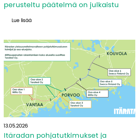
perusteltu päätelmä on julkaistu
Lue lisää
Ympäristövaikutuksia
koskeva
perusteltu
päätelmä
on
julkaistu
13.05.2026
Itäradan pohjatutkimukset ja