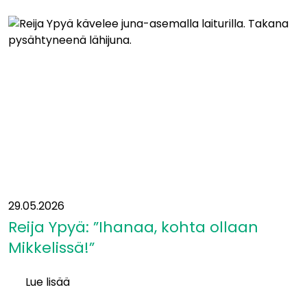
siirtyy
yleissuunnitelmavaiheeseen
−
mukaan
uusia
kumppaneita
29.05.2026
Reija Ypyä: ”Ihanaa, kohta ollaan
Mikkelissä!”
Lue lisää
Reija