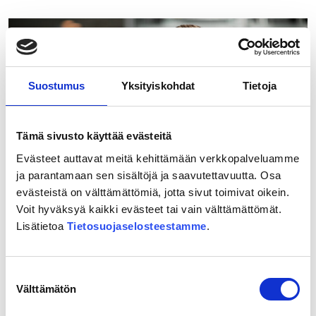
Ypyä:
”Ihanaa,
kohta
ollaan
Mikkelissä!”
Suostumus
Yksityiskohdat
Tietoja
Tämä sivusto käyttää evästeitä
Evästeet auttavat meitä kehittämään verkkopalveluamme
ja parantamaan sen sisältöjä ja saavutettavuutta. Osa
evästeistä on välttämättömiä, jotta sivut toimivat oikein.
Voit hyväksyä kaikki evästeet tai vain välttämättömät.
20.05.2026
Lisätietoa
Tietosuojaselosteestamme
.
”Itäradan toteutuminen olisi
äärimmäisen tärkeää koko Itä-
Uudellemaalle”
Suostumuksen
Välttämätön
valinta
Lue lisää