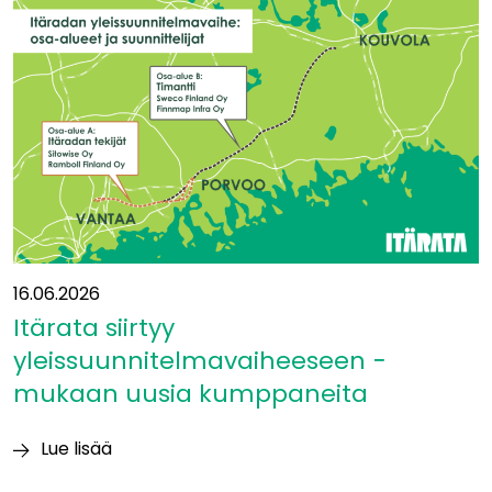
Eurooppaan?”
16.06.2026
Itärata siirtyy
yleissuunnitelmavaiheeseen −
mukaan uusia kumppaneita
Lue lisää
Itärata