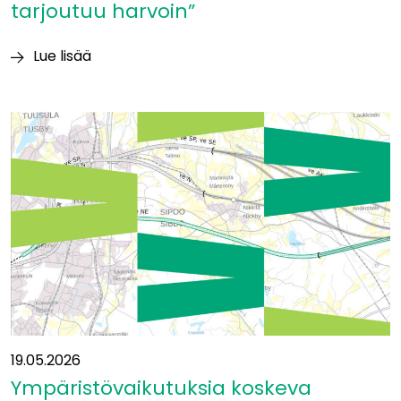
tarjoutuu harvoin”
Lue lisää
Itäradan
YVA-
vastuuhenkilö
Heikki
Surakka:
”Tällaisia
mahdollisuuksia
tarjoutuu
harvoin”
19.05.2026
Ympäristövaikutuksia koskeva