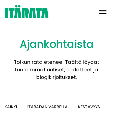
Skip
to
content
Ajankohtaista
Tolkun rata etenee! Täältä löydät
tuoreimmat uutiset, tiedotteet ja
blogikirjoitukset.
KAIKKI
ITÄRADAN VARRELLA
KESTÄVYYS