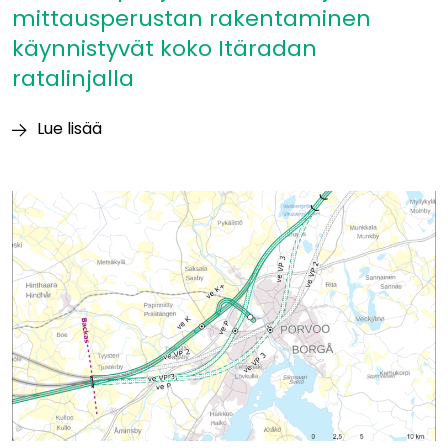
mittausperustan rakentaminen
käynnistyvät koko Itäradan
ratalinjalla
Lue lisää
Itäradan
pohjatutkimukset
ja
mittausperustan
rakentaminen
käynnistyvät
koko
Itäradan
ratalinjalla