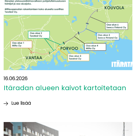
ja
betoni
aiheuttavat
suurimmat
luontovaikutukset
16.06.2026
Itäradan alueen kaivot kartoitetaan
Lue lisää
Itäradan alueen
kaivot
kartoitetaan