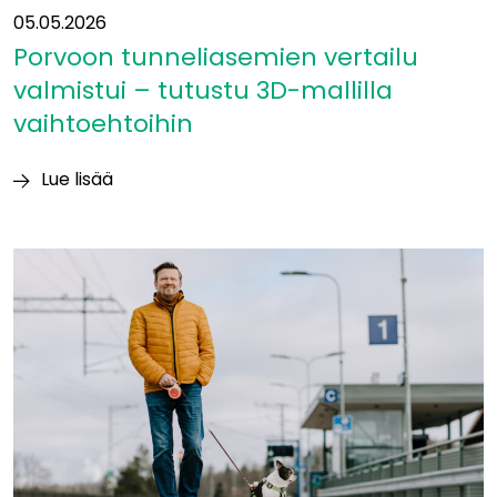
05.05.2026
Porvoon tunneliasemien vertailu
valmistui – tutustu 3D-mallilla
vaihtoehtoihin
Lue lisää
Porvoon
tunneliasemien
vertailu
valmistui
–
tutustu
3D-
mallilla
vaihtoehtoihin