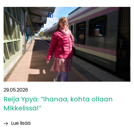
siirtyy
yleissuunnitelmavaiheeseen
−
mukaan
uusia
kumppaneita
29.05.2026
Reija Ypyä: ”Ihanaa, kohta ollaan
Mikkelissä!”
Lue lisää
Reija