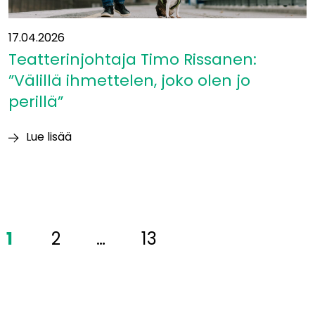
17.04.2026
Teatterinjohtaja Timo Rissanen:
”Välillä ihmettelen, joko olen jo
perillä”
Lue lisää
Teatterinjohtaja
Timo
Rissanen:
”Välillä
ihmettelen,
1
2
…
13
joko
olen
jo
perillä”