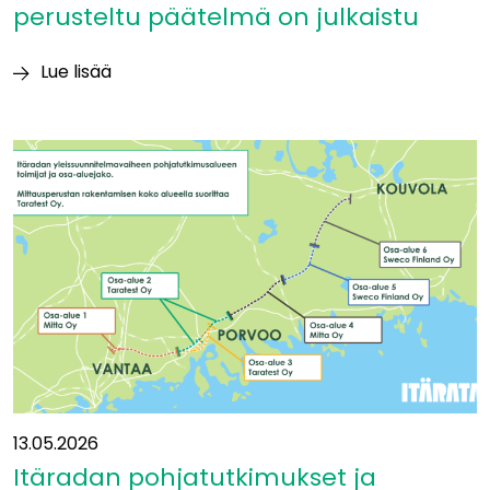
perusteltu päätelmä on julkaistu
Lue lisää
Ympäristövaikutuksia
koskeva
perusteltu
päätelmä
on
julkaistu
13.05.2026
Itäradan pohjatutkimukset ja