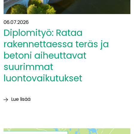
06.07.2026
Diplomityö: Rataa
rakennettaessa teräs ja
betoni aiheuttavat
suurimmat
luontovaikutukset
Lue lisää
Diplomityö:
Rataa
rakennettaessa
teräs