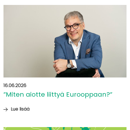
ollaan
liikenteen
solmukohdassa:
”Yhteys
itään
on
ollut
suunnitelmissa
jo
vuosikymmeniä”
16.06.2026
”Miten aiotte liittyä Eurooppaan?”
Lue lisää
”Miten
aiotte
liittyä