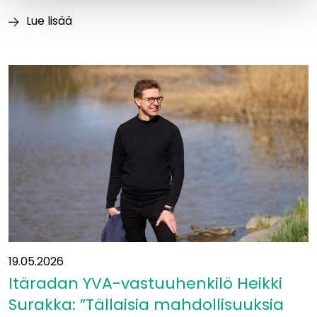
Lue lisää
Luontoajokortti
varmistaa
vastuullisen
maastotyöskentelyn
Itäradalla
19.05.2026
Itäradan YVA-vastuuhenkilö Heikki
Surakka: ”Tällaisia mahdollisuuksia