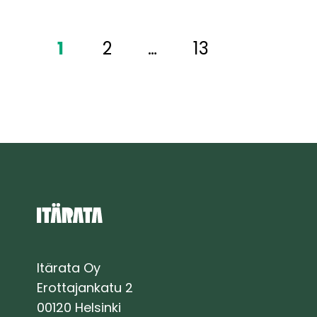
mittausperustan
rakentaminen
1
2
…
13
käynnistyvät
koko
Itäradan
ratalinjalla
Itärata Oy
Erottajankatu 2
00120 Helsinki