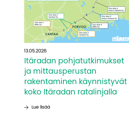
Itäradalla
13.05.2026
Itäradan pohjatutkimukset
ja mittausperustan
rakentaminen käynnistyvät
koko Itäradan ratalinjalla
Lue lisää
Itäradan
pohjatutkimukset
ja