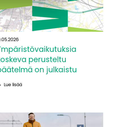
udellemaalle”
9.05.2026
Ympäristövaikutuksia
koskeva perusteltu
päätelmä on julkaistu
Lue lisää
mpäristövaikutuksia
oskeva
erusteltu
äätelmä
n
ulkaistu