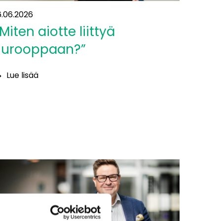
6.06.2026
Miten aiotte liittyä
Eurooppaan?”
Lue lisää
Miten
iotte
ittyä
urooppaan?”