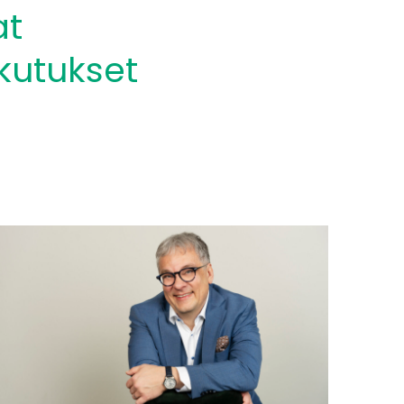
at
kutukset