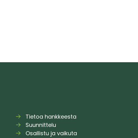
–
i
tutustu
j
3D-
o
mallilla
jo
vaihtoehtoihin
p
Tietoa hankkeesta
Suunnittelu
Osallistu ja vaikuta