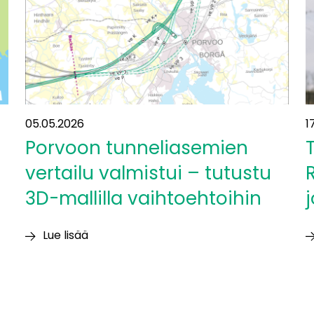
Surakka:
”Tällaisia
mahdollisuuksia
tarjoutuu
harvoin”
05.05.2026
1
Porvoon tunneliasemien
vertailu valmistui – tutustu
3D-mallilla vaihtoehtoihin
j
Lue lisää
Porvoon
T
tunneliasemien
T
vertailu
R
valmistui
”V