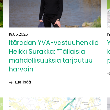
U
19.05.2026
1
Itäradan YVA-vastuuhenkilö
Heikki Surakka: ”Tällaisia
mahdollisuuksia tarjoutuu
harvoin”
Y
Lue lisää
k
Itäradan
p
YVA-
p
vastuuhenkilö
o
Heikki
j