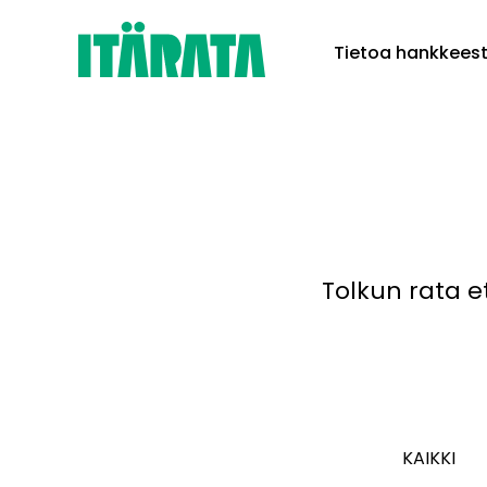
Skip
Tietoa hankkees
to
content
Tolkun rata e
KAIKKI