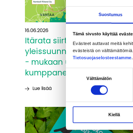
Suostumus
16.06.2026
Tämä sivusto käyttää eväste
Itärata siirtyy
Evästeet auttavat meitä keh
yleissuunnitelmavaiheesee
evästeistä on välttämättömiä, 
Tietosuojaselosteestamme
− mukaan uusia
kumppaneita
Suostumuksen
Välttämätön
valinta
Lue lisää
Itärata
siirtyy
yleissuunnitelmavaiheeseen
Kiellä
−
mukaan
uusia