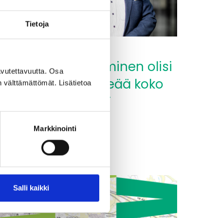
Tietoja
0.05.2026
”Itäradan toteutuminen olisi
vutettavuutta. Osa
äärimmäisen tärkeää koko
n välttämättömät. Lisätietoa
Itä-Uudellemaalle”
Lue lisää
Markkinointi
Itäradan
oteutuminen
isi
ärimmäisen
ärkeää
Salli kaikki
oko
tä-