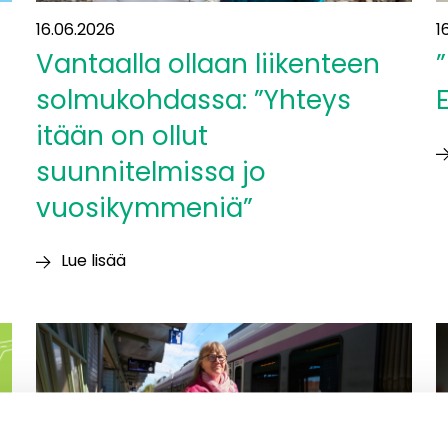
16.06.2026
1
Vantaalla ollaan liikenteen
”
solmukohdassa: ”Yhteys
itään on ollut
suunnitelmissa jo
”
a
vuosikymmeniä”
li
E
Lue lisää
Vantaalla
ollaan
liikenteen
solmukohdassa:
”Yhteys
itään
on