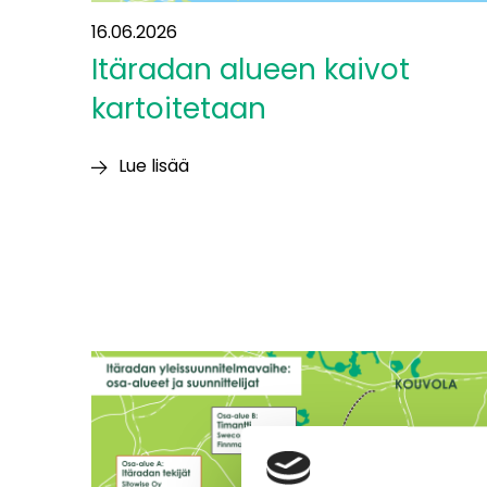
16.06.2026
Itäradan alueen kaivot
kartoitetaan
Lue lisää
Itäradan alueen
kaivot
kartoitetaan