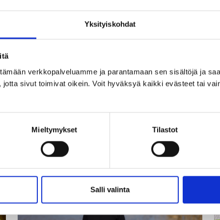
ollut
suunnitelmissa
jo
Yksityiskohdat
vuosikymmeniä”
29.05.2026
2
itä
Reija Ypyä: ”Ihanaa, kohta
ittämään verkkopalveluamme ja parantamaan sen sisältöjä ja saa
n
ollaan Mikkelissä!”
jotta sivut toimivat oikein. Voit hyväksyä kaikki evästeet tai vai
.
Lue lisää
Reija
Mieltymykset
Tilastot
Ypyä:
”
”Ihanaa,
t
kohta
ol
ollaan
ä
Mikkelissä!”
t
Salli valinta
k
I