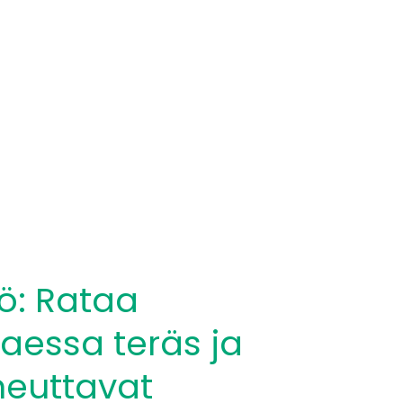
ö: Rataa
aessa teräs ja
heuttavat