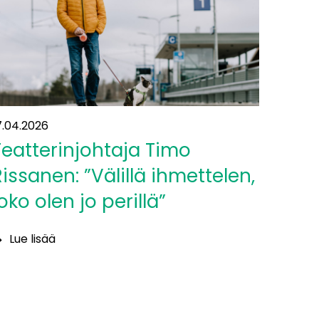
7.04.2026
Teatterinjohtaja Timo
Rissanen: ”Välillä ihmettelen,
oko olen jo perillä”
Lue lisää
eatterinjohtaja
imo
issanen:
älillä