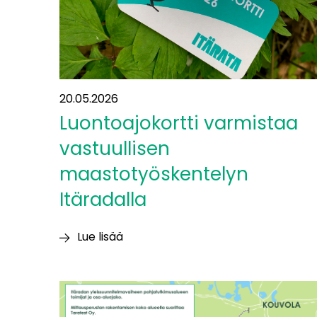
kumppaneita
20.05.2026
Luontoajokortti varmistaa
vastuullisen
maastotyöskentelyn
Itäradalla
Lue lisää
Luontoajokortti
varmistaa
vastuullisen
maastotyöskentelyn