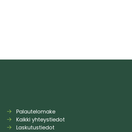
hmettelen,
oko
len
erillä”
Palautelomake
Kaikki yhteystiedot
Laskutustiedot