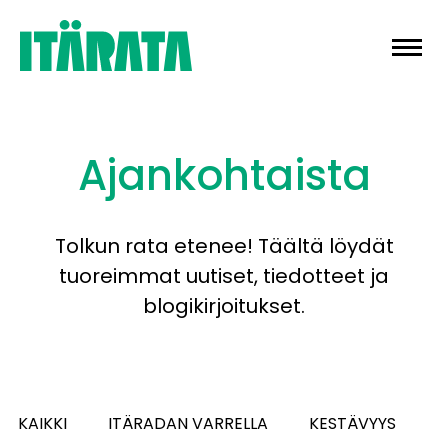
Skip
to
content
Ajankohtaista
Tolkun rata etenee! Täältä löydät
tuoreimmat uutiset, tiedotteet ja
blogikirjoitukset.
KAIKKI
ITÄRADAN VARRELLA
KESTÄVYYS