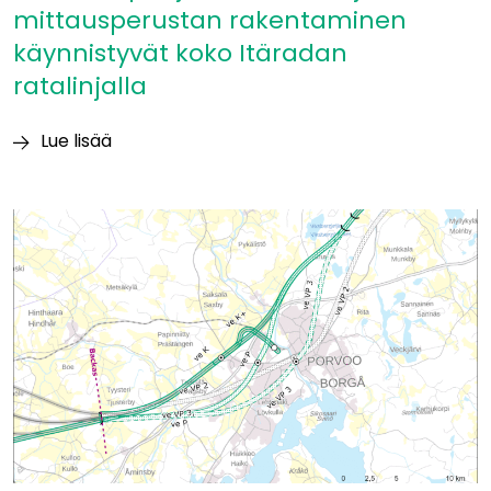
mittausperustan rakentaminen
käynnistyvät koko Itäradan
ratalinjalla
Lue lisää
Itäradan
pohjatutkimukset
ja
mittausperustan
rakentaminen
käynnistyvät
koko
Itäradan
ratalinjalla