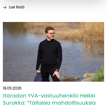
Lue lisää
Luontoajokortti
varmistaa
vastuullisen
maastotyöskentelyn
Itäradalla
19.05.2026
Itäradan YVA-vastuuhenkilö Heikki
Surakka: ”Tällaisia mahdollisuuksia