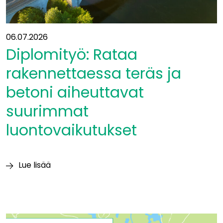
06.07.2026
Diplomityö: Rataa
rakennettaessa teräs ja
betoni aiheuttavat
suurimmat
luontovaikutukset
Lue lisää
Diplomityö:
Rataa
rakennettaessa
teräs