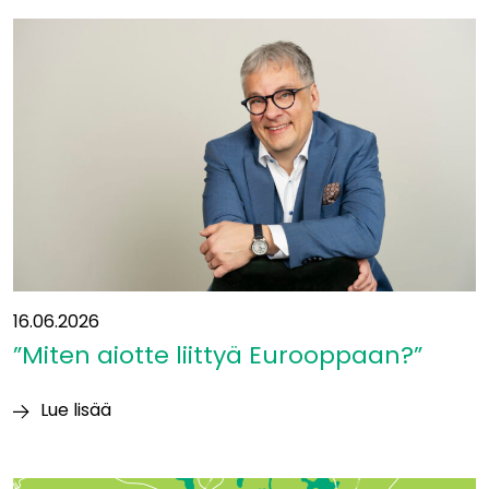
ollaan
liikenteen
solmukohdassa:
”Yhteys
itään
on
ollut
suunnitelmissa
jo
vuosikymmeniä”
16.06.2026
”Miten aiotte liittyä Eurooppaan?”
Lue lisää
”Miten
aiotte
liittyä