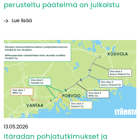
perusteltu päätelmä on julkaistu
Lue lisää
Ympäristövaikutuksia
koskeva
perusteltu
päätelmä
on
julkaistu
13.05.2026
Itäradan pohjatutkimukset ja