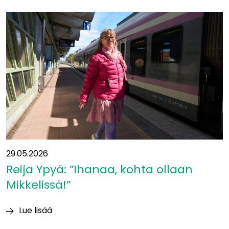
siirtyy
yleissuunnitelmavaiheeseen
−
mukaan
uusia
kumppaneita
29.05.2026
Reija Ypyä: ”Ihanaa, kohta ollaan
Mikkelissä!”
Lue lisää
Reija