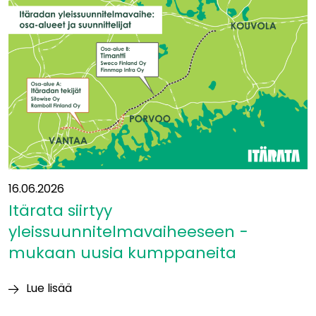
Eurooppaan?”
16.06.2026
Itärata siirtyy
yleissuunnitelmavaiheeseen −
mukaan uusia kumppaneita
Lue lisää
Itärata