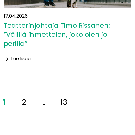
17.04.2026
Teatterinjohtaja Timo Rissanen:
”Välillä ihmettelen, joko olen jo
perillä”
Lue lisää
Teatterinjohtaja
Timo
Rissanen:
”Välillä
ihmettelen,
1
2
…
13
joko
olen
jo
perillä”