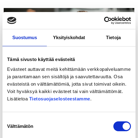
Ypyä:
”Ihanaa,
kohta
ollaan
Mikkelissä!”
Suostumus
Yksityiskohdat
Tietoja
Tämä sivusto käyttää evästeitä
Evästeet auttavat meitä kehittämään verkkopalveluamme
ja parantamaan sen sisältöjä ja saavutettavuutta. Osa
evästeistä on välttämättömiä, jotta sivut toimivat oikein.
Voit hyväksyä kaikki evästeet tai vain välttämättömät.
20.05.2026
Lisätietoa
Tietosuojaselosteestamme
.
”Itäradan toteutuminen olisi
äärimmäisen tärkeää koko Itä-
Uudellemaalle”
Suostumuksen
Välttämätön
valinta
Lue lisää