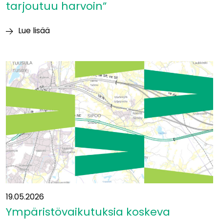
tarjoutuu harvoin”
Lue lisää
Itäradan
YVA-
vastuuhenkilö
Heikki
Surakka:
”Tällaisia
mahdollisuuksia
tarjoutuu
harvoin”
19.05.2026
Ympäristövaikutuksia koskeva