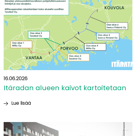
ja
betoni
aiheuttavat
suurimmat
luontovaikutukset
16.06.2026
Itäradan alueen kaivot kartoitetaan
Lue lisää
Itäradan alueen
kaivot
kartoitetaan