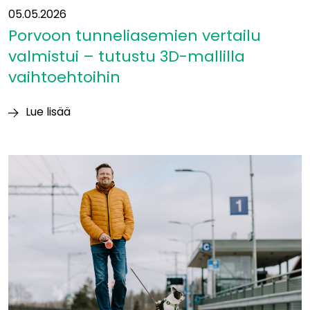
05.05.2026
Porvoon tunneliasemien vertailu
valmistui – tutustu 3D-mallilla
vaihtoehtoihin
Lue lisää
Porvoon
tunneliasemien
vertailu
valmistui
–
tutustu
3D-
mallilla
vaihtoehtoihin