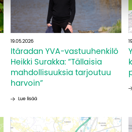
U
19.05.2026
1
Itäradan YVA-vastuuhenkilö
Heikki Surakka: ”Tällaisia
mahdollisuuksia tarjoutuu
harvoin”
Y
Lue lisää
k
Itäradan
p
YVA-
p
vastuuhenkilö
o
Heikki
j