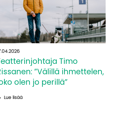
7.04.2026
Teatterinjohtaja Timo
Rissanen: ”Välillä ihmettelen,
oko olen jo perillä”
Lue lisää
eatterinjohtaja
imo
issanen:
älillä