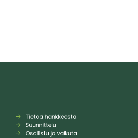
–
i
tutustu
j
3D-
o
mallilla
jo
vaihtoehtoihin
p
Tietoa hankkeesta
Suunnittelu
Osallistu ja vaikuta