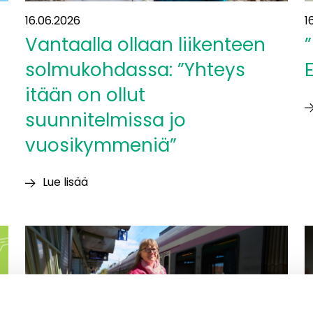
16.06.2026
1
Vantaalla ollaan liikenteen
”
solmukohdassa: ”Yhteys
itään on ollut
suunnitelmissa jo
”
a
vuosikymmeniä”
li
E
Lue lisää
Vantaalla
ollaan
liikenteen
solmukohdassa:
”Yhteys
itään
on