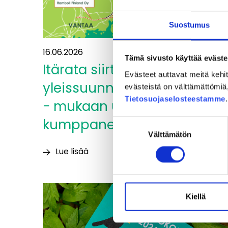
Suostumus
16.06.2026
Tämä sivusto käyttää eväste
Itärata siirtyy
Evästeet auttavat meitä keh
yleissuunnitelmavaiheesee
evästeistä on välttämättömiä, 
Tietosuojaselosteestamme
− mukaan uusia
kumppaneita
Suostumuksen
Välttämätön
valinta
Lue lisää
Itärata
siirtyy
yleissuunnitelmavaiheeseen
Kiellä
−
mukaan
uusia