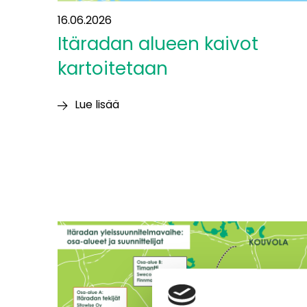
16.06.2026
Itäradan alueen kaivot
kartoitetaan
Lue lisää
Itäradan alueen
kaivot
kartoitetaan