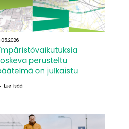
udellemaalle”
9.05.2026
Ympäristövaikutuksia
koskeva perusteltu
päätelmä on julkaistu
Lue lisää
mpäristövaikutuksia
oskeva
erusteltu
äätelmä
n
ulkaistu