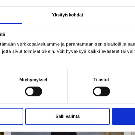
ollut
suunnitelmissa
jo
Yksityiskohdat
vuosikymmeniä”
29.05.2026
2
itä
Reija Ypyä: ”Ihanaa, kohta
ittämään verkkopalveluamme ja parantamaan sen sisältöjä ja saa
n
ollaan Mikkelissä!”
jotta sivut toimivat oikein. Voit hyväksyä kaikki evästeet tai vai
.
Lue lisää
Reija
Mieltymykset
Tilastot
Ypyä:
”
”Ihanaa,
t
kohta
ol
ollaan
ä
Mikkelissä!”
t
Salli valinta
k
I