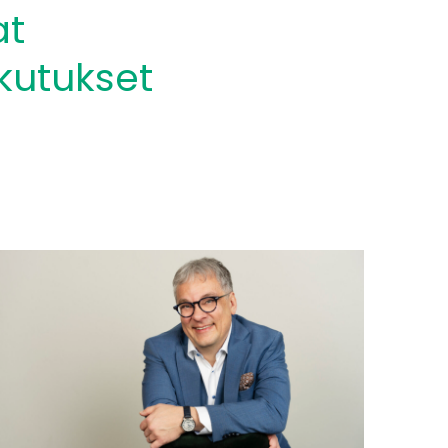
at
kutukset