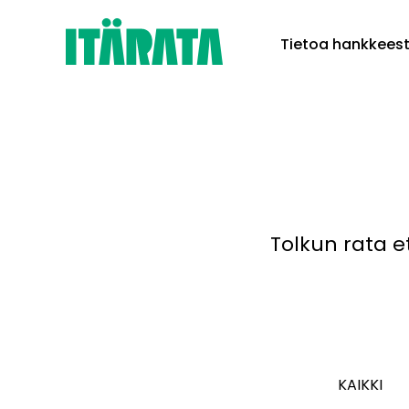
Skip
Tietoa hankkees
to
content
Tolkun rata e
KAIKKI