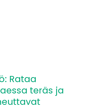
ö: Rataa
aessa teräs ja
heuttavat