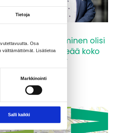
Tietoja
0.05.2026
”Itäradan toteutuminen olisi
vutettavuutta. Osa
äärimmäisen tärkeää koko
n välttämättömät. Lisätietoa
Itä-Uudellemaalle”
Lue lisää
Markkinointi
Itäradan
oteutuminen
isi
ärimmäisen
ärkeää
Salli kaikki
oko
tä-