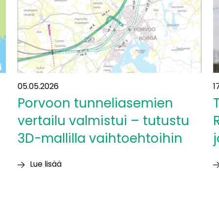
Surakka:
”Tällaisia
mahdollisuuksia
tarjoutuu
harvoin”
05.05.2026
1
Porvoon tunneliasemien
vertailu valmistui – tutustu
3D-mallilla vaihtoehtoihin
j
Lue lisää
Porvoon
T
tunneliasemien
T
vertailu
R
valmistui
”V