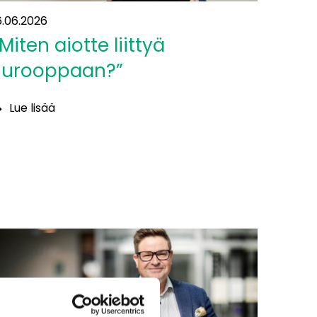
6.06.2026
Miten aiotte liittyä
Eurooppaan?”
Lue lisää
Miten
iotte
ittyä
urooppaan?”