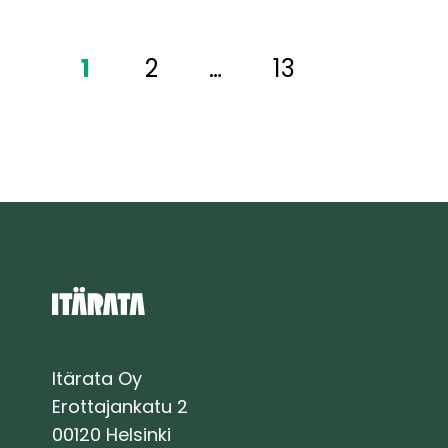
mittausperustan
rakentaminen
1
2
…
13
käynnistyvät
koko
Itäradan
ratalinjalla
Itärata Oy
Erottajankatu 2
00120 Helsinki