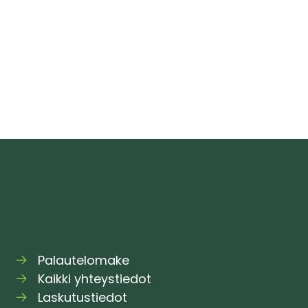
hmettelen,
oko
len
erillä”
Palautelomake
Kaikki yhteystiedot
Laskutustiedot