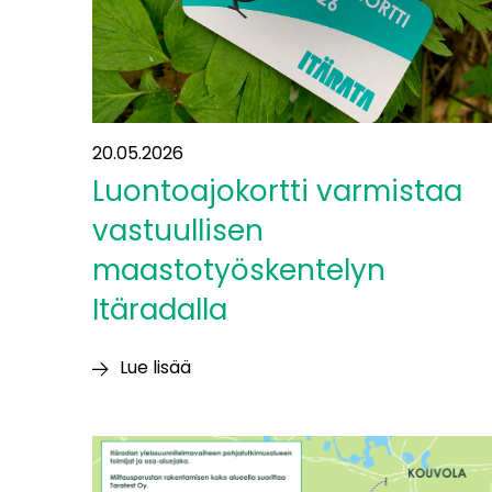
kumppaneita
20.05.2026
Luontoajokortti varmistaa
vastuullisen
maastotyöskentelyn
Itäradalla
Lue lisää
Luontoajokortti
varmistaa
vastuullisen
maastotyöskentelyn