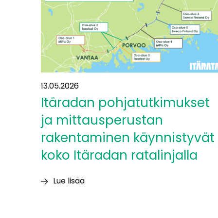
Itäradalla
13.05.2026
Itäradan pohjatutkimukset
ja mittausperustan
rakentaminen käynnistyvät
koko Itäradan ratalinjalla
Lue lisää
Itäradan
pohjatutkimukset
ja