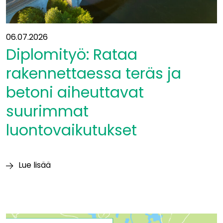
06.07.2026
Diplomityö: Rataa
rakennettaessa teräs ja
betoni aiheuttavat
suurimmat
luontovaikutukset
Lue lisää
Diplomityö:
Rataa
rakennettaessa
teräs