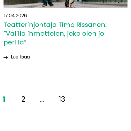
17.04.2026
Teatterinjohtaja Timo Rissanen:
”Välillä ihmettelen, joko olen jo
perillä”
Lue lisää
Teatterinjohtaja
Timo
Rissanen:
”Välillä
ihmettelen,
1
2
…
13
joko
olen
jo
perillä”