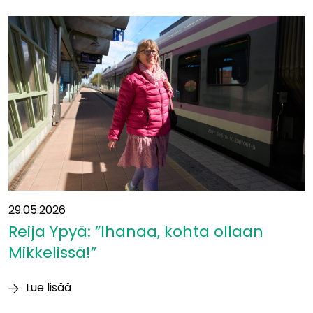
siirtyy
yleissuunnitelmavaiheeseen
−
mukaan
uusia
kumppaneita
29.05.2026
Reija Ypyä: ”Ihanaa, kohta ollaan
Mikkelissä!”
Lue lisää
Reija