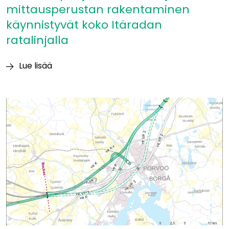
mittausperustan rakentaminen
käynnistyvät koko Itäradan
ratalinjalla
Lue lisää
Itäradan
pohjatutkimukset
ja
mittausperustan
rakentaminen
käynnistyvät
koko
Itäradan
ratalinjalla