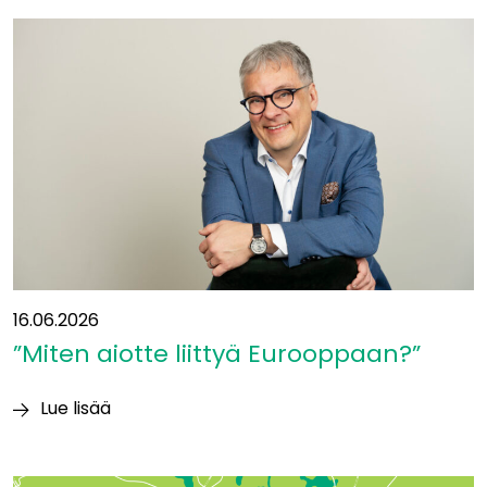
ollaan
liikenteen
solmukohdassa:
”Yhteys
itään
on
ollut
suunnitelmissa
jo
vuosikymmeniä”
16.06.2026
”Miten aiotte liittyä Eurooppaan?”
Lue lisää
”Miten
aiotte
liittyä