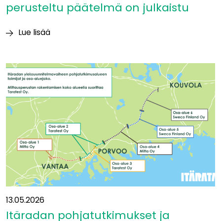
perusteltu päätelmä on julkaistu
Lue lisää
Ympäristövaikutuksia
koskeva
perusteltu
päätelmä
on
julkaistu
13.05.2026
Itäradan pohjatutkimukset ja