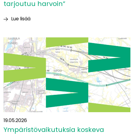
tarjoutuu harvoin”
Lue lisää
Itäradan
YVA-
vastuuhenkilö
Heikki
Surakka:
”Tällaisia
mahdollisuuksia
tarjoutuu
harvoin”
19.05.2026
Ympäristövaikutuksia koskeva