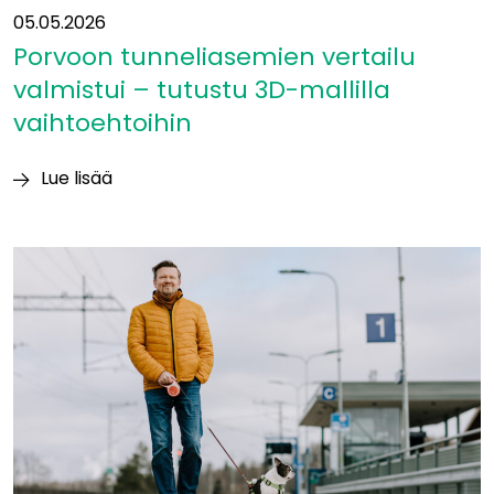
05.05.2026
Porvoon tunneliasemien vertailu
valmistui – tutustu 3D-mallilla
vaihtoehtoihin
Lue lisää
Porvoon
tunneliasemien
vertailu
valmistui
–
tutustu
3D-
mallilla
vaihtoehtoihin