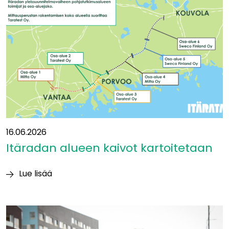
ja
betoni
aiheuttavat
suurimmat
luontovaikutukset
16.06.2026
Itäradan alueen kaivot kartoitetaan
Lue lisää
Itäradan alueen
kaivot
kartoitetaan