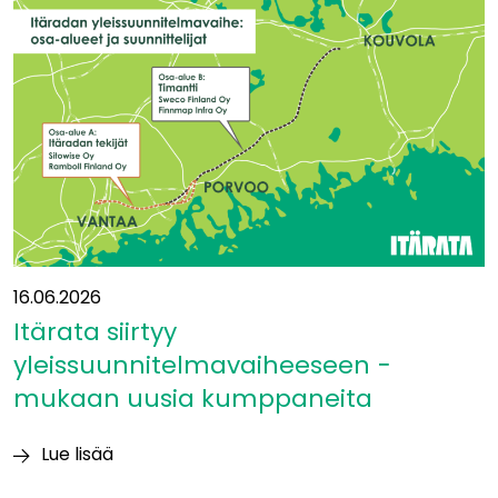
Eurooppaan?”
16.06.2026
Itärata siirtyy
yleissuunnitelmavaiheeseen −
mukaan uusia kumppaneita
Lue lisää
Itärata