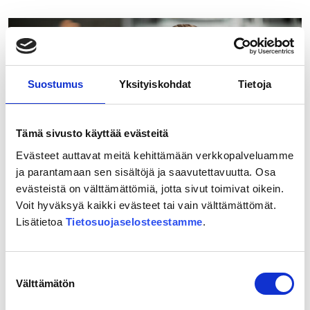
Ypyä:
”Ihanaa,
kohta
ollaan
Mikkelissä!”
Suostumus
Yksityiskohdat
Tietoja
Tämä sivusto käyttää evästeitä
Evästeet auttavat meitä kehittämään verkkopalveluamme
ja parantamaan sen sisältöjä ja saavutettavuutta. Osa
evästeistä on välttämättömiä, jotta sivut toimivat oikein.
Voit hyväksyä kaikki evästeet tai vain välttämättömät.
20.05.2026
Lisätietoa
Tietosuojaselosteestamme
.
”Itäradan toteutuminen olisi
äärimmäisen tärkeää koko Itä-
Uudellemaalle”
Suostumuksen
Välttämätön
valinta
Lue lisää