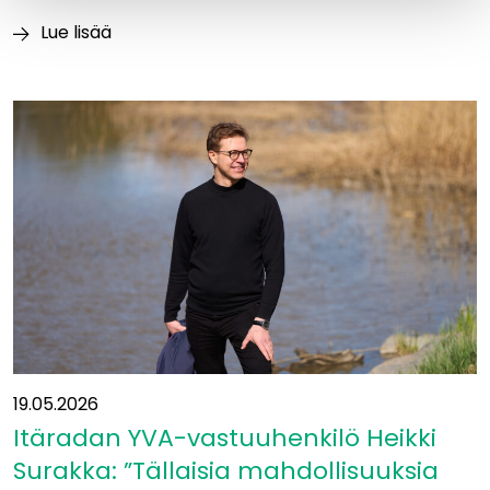
Lue lisää
Luontoajokortti
varmistaa
vastuullisen
maastotyöskentelyn
Itäradalla
19.05.2026
Itäradan YVA-vastuuhenkilö Heikki
Surakka: ”Tällaisia mahdollisuuksia