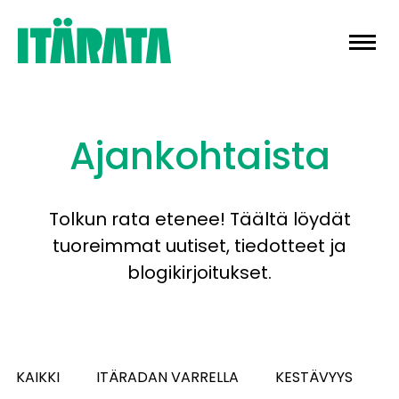
Skip
to
content
Ajankohtaista
Tolkun rata etenee! Täältä löydät
tuoreimmat uutiset, tiedotteet ja
blogikirjoitukset.
KAIKKI
ITÄRADAN VARRELLA
KESTÄVYYS