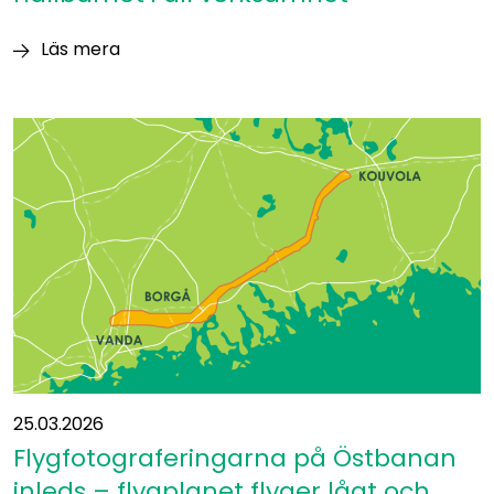
Läs mera
Färdplanen
styr
Östbanan
mot
hållbarhet
i
all
verksamhet
25.03.2026
Flygfotograferingarna på Östbanan
inleds – flygplanet flyger lågt och