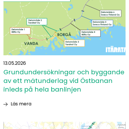
publicerats
13.05.2026
Grundundersökningar och byggande
av ett mätunderlag vid Östbanan
inleds på hela banlinjen
Läs mera
Grundundersökningar
och
byggande