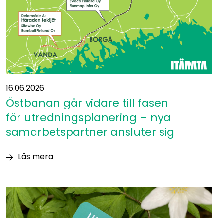
16.06.2026
Östbanan går vidare till fasen
för utredningsplanering – nya
samarbetspartner ansluter sig
Läs mera
Östbanan går
vidare
till
fasen
för utredningsplanering