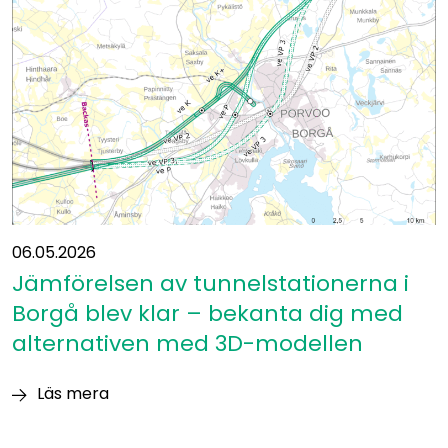
av
ett
mätunderlag
vid
Östbanan
inleds
på
hela
banlinjen
06.05.2026
Jämförelsen av tunnelstationerna i
Borgå blev klar – bekanta dig med
alternativen med 3D-modellen
Läs mera
Jämförelsen
av