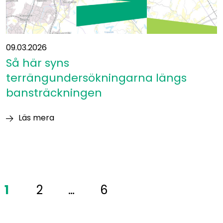
09.03.2026
Så här syns
terrängundersökningarna längs
bansträckningen
Läs mera
Så
här
syns
terrängundersökningarna
längs
1
2
…
6
bansträckningen