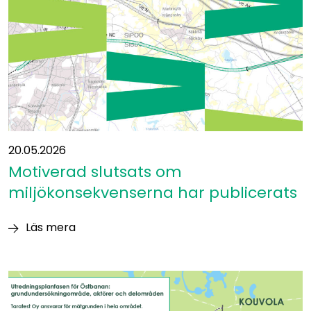
Östbanan
20.05.2026
Motiverad slutsats om
miljökonsekvenserna har publicerats
Läs mera
Motiverad
slutsats
om
miljökonsekvenserna
har