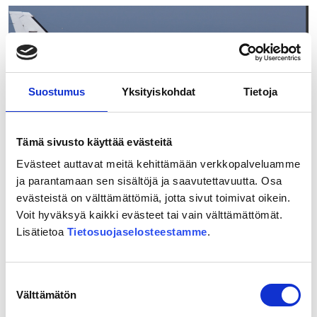
tunnelstationerna
i
Borgå
blev
klar
Suostumus
Yksityiskohdat
Tietoja
–
bekanta
dig
Tämä sivusto käyttää evästeitä
med
alternativen
Evästeet auttavat meitä kehittämään verkkopalveluamme
med
ja parantamaan sen sisältöjä ja saavutettavuutta. Osa
3D-
evästeistä on välttämättömiä, jotta sivut toimivat oikein.
09.04.2026
modellen
Voit hyväksyä kaikki evästeet tai vain välttämättömät.
Flygfotografering för Östbanan inleds
Lisätietoa
Tietosuojaselosteestamme
.
vid lämpligt väder under veckoslutet
– ett lågt flygande flygplan kan
Suostumuksen
väcka uppmärksamhet mellan
Välttämätön
valinta
Vanda och Kouvola