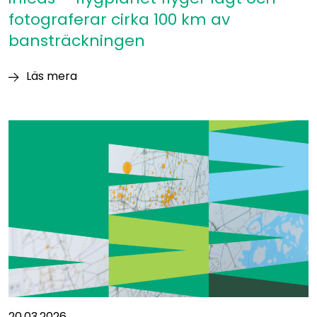
fotograferar cirka 100 km av
bansträckningen
Läs mera
Flygfotograferingarna
på
Östbanan
inleds
–
flygplanet
flyger
lågt
och
fotograferar
cirka
100
km
av
20.03.2026