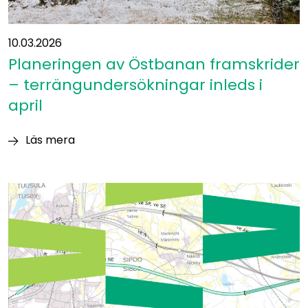
10.03.2026
Planeringen av Östbanan framskrider
– terrängundersökningar inleds i
april
Läs mera
Planeringen
av
Östbanan
framskrider
–
terrängundersökningar
inleds
i
april