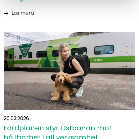
mellan
Läs mera
Vanda
Östbanan Ab:s
och
ordinarie
Kouvola
bolagsstämma
2026
26.03.2026
Färdplanen styr Östbanan mot
hållbarhet i all verksamhet