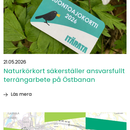
–
nya
samarbetspartner
ansluter
sig
21.05.2026
Naturkörkort säkerställer ansvarsfullt
terrängarbete på Östbanan
Läs mera
Naturkörkort
säkerställer
ansvarsfullt
terrängarbete
på