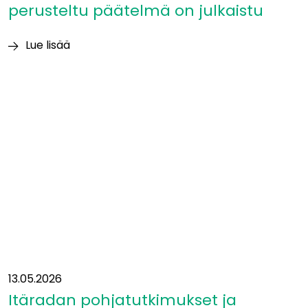
perusteltu päätelmä on julkaistu
Lue lisää
Ympäristövaikutuksia
koskeva
perusteltu
päätelmä
on
julkaistu
13.05.2026
Itäradan pohjatutkimukset ja