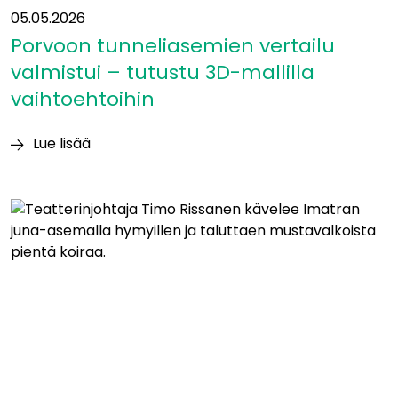
05.05.2026
Porvoon tunneliasemien vertailu
valmistui – tutustu 3D-mallilla
vaihtoehtoihin
Lue lisää
Porvoon
tunneliasemien
vertailu
valmistui
–
tutustu
3D-
mallilla
vaihtoehtoihin