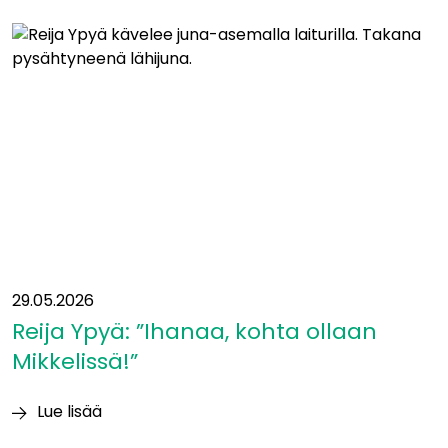
siirtyy
yleissuunnitelmavaiheeseen
−
mukaan
uusia
kumppaneita
29.05.2026
Reija Ypyä: ”Ihanaa, kohta ollaan
Mikkelissä!”
Lue lisää
Reija