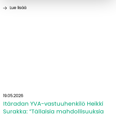
Lue lisää
Luontoajokortti
varmistaa
vastuullisen
maastotyöskentelyn
Itäradalla
19.05.2026
Itäradan YVA-vastuuhenkilö Heikki
Surakka: ”Tällaisia mahdollisuuksia