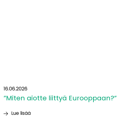
ollaan
liikenteen
solmukohdassa:
”Yhteys
itään
on
ollut
suunnitelmissa
jo
vuosikymmeniä”
16.06.2026
”Miten aiotte liittyä Eurooppaan?”
Lue lisää
”Miten
aiotte
liittyä