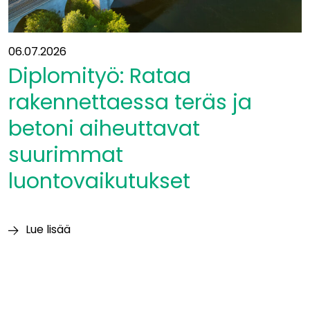
06.07.2026
Diplomityö: Rataa
rakennettaessa teräs ja
betoni aiheuttavat
suurimmat
luontovaikutukset
Lue lisää
Diplomityö:
Rataa
rakennettaessa
teräs