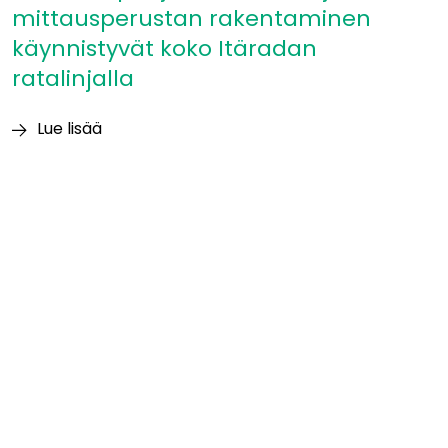
mittausperustan rakentaminen
käynnistyvät koko Itäradan
ratalinjalla
Lue lisää
Itäradan
pohjatutkimukset
ja
mittausperustan
rakentaminen
käynnistyvät
koko
Itäradan
ratalinjalla