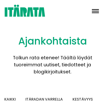
Skip
to
content
Ajankohtaista
Tolkun rata etenee! Täältä löydät
tuoreimmat uutiset, tiedotteet ja
blogikirjoitukset.
KAIKKI
ITÄRADAN VARRELLA
KESTÄVYYS