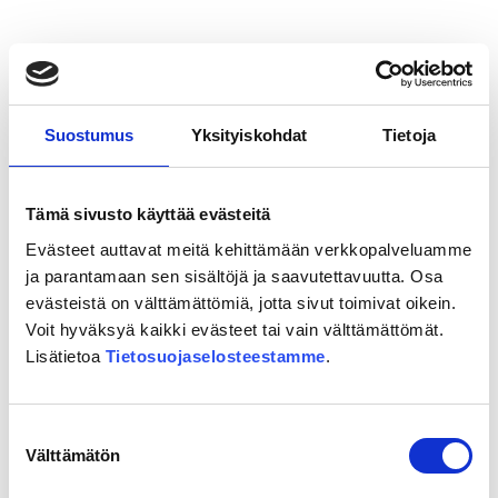
Ypyä:
”Ihanaa,
kohta
ollaan
Mikkelissä!”
Suostumus
Yksityiskohdat
Tietoja
Tämä sivusto käyttää evästeitä
Evästeet auttavat meitä kehittämään verkkopalveluamme
ja parantamaan sen sisältöjä ja saavutettavuutta. Osa
evästeistä on välttämättömiä, jotta sivut toimivat oikein.
Voit hyväksyä kaikki evästeet tai vain välttämättömät.
20.05.2026
Lisätietoa
Tietosuojaselosteestamme
.
”Itäradan toteutuminen olisi
äärimmäisen tärkeää koko Itä-
Uudellemaalle”
Suostumuksen
Välttämätön
valinta
Lue lisää