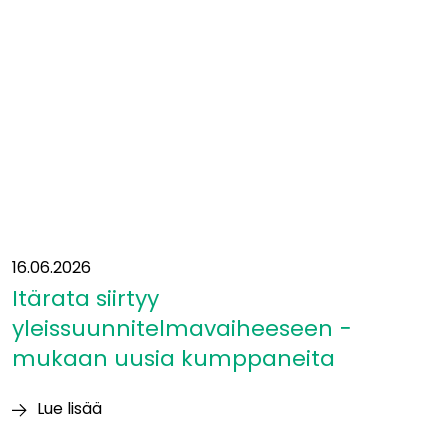
Eurooppaan?”
16.06.2026
Itärata siirtyy
yleissuunnitelmavaiheeseen −
mukaan uusia kumppaneita
Lue lisää
Itärata