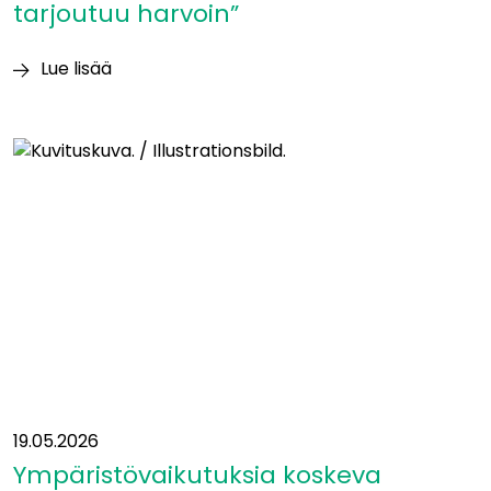
tarjoutuu harvoin”
Lue lisää
Itäradan
YVA-
vastuuhenkilö
Heikki
Surakka:
”Tällaisia
mahdollisuuksia
tarjoutuu
harvoin”
19.05.2026
Ympäristövaikutuksia koskeva