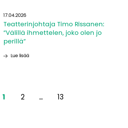
17.04.2026
Teatterinjohtaja Timo Rissanen:
”Välillä ihmettelen, joko olen jo
perillä”
Lue lisää
Teatterinjohtaja
Timo
Rissanen:
”Välillä
ihmettelen,
1
2
…
13
joko
olen
jo
perillä”