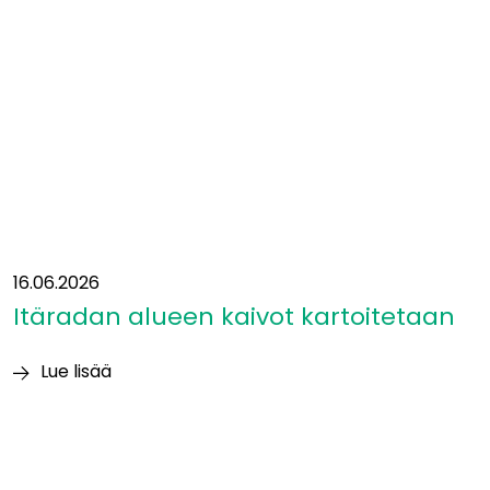
ja
betoni
aiheuttavat
suurimmat
luontovaikutukset
16.06.2026
Itäradan alueen kaivot kartoitetaan
Lue lisää
Itäradan alueen
kaivot
kartoitetaan