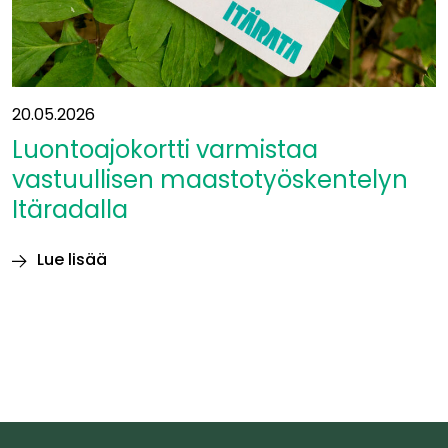
20.05.2026
Luontoajokortti varmistaa
vastuullisen maastotyöskentelyn
Itäradalla
Lue lisää
Luontoajokortti
varmistaa
vastuullisen
maastotyöskentelyn
Itäradalla