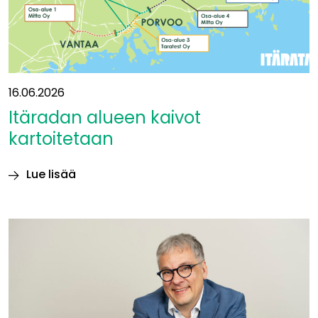
luontovaikutukset
16.06.2026
Itäradan alueen kaivot
kartoitetaan
Lue lisää
Itäradan alueen
kaivot
kartoitetaan