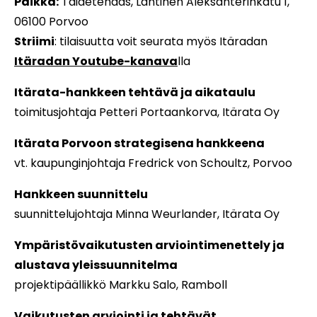
Paikka:
Taidetehdas, Läntinen Aleksanterinkatu 1,
06100 Porvoo
Striimi
: tilaisuutta voit seurata myös Itäradan
Itäradan Youtube-kanava
lla
Itärata-hankkeen tehtävä ja aikataulu
toimitusjohtaja Petteri Portaankorva, Itärata Oy
Itärata Porvoon strategisena hankkeena
vt. kaupunginjohtaja Fredrick von Schoultz, Porvoo
Hankkeen suunnittelu
suunnittelujohtaja Minna Weurlander, Itärata Oy
Ympäristövaikutusten arviointimenettely ja
alustava yleissuunnitelma
projektipäällikkö Markku Salo, Ramboll
Vaikutusten arviointi ja tehtävät