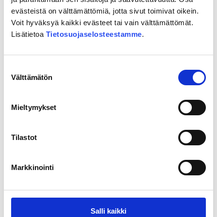
Ajankohtaista
evästeistä on välttämättömiä, jotta sivut toimivat oikein.
Voit hyväksyä kaikki evästeet tai vain välttämättömät.
Lisätietoa
Tietosuojaselosteestamme
.
Suostumuksen
Välttämätön
valinta
Mieltymykset
Tilastot
Markkinointi
06.07.2026
Diplomityö: Rataa rakennettaessa
teräs ja betoni aiheuttavat
Salli kaikki