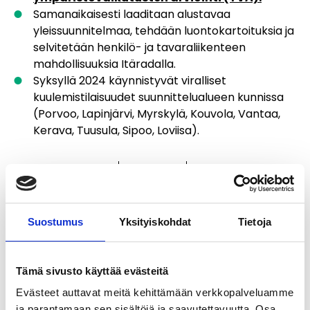
Samanaikaisesti laaditaan alustavaa
yleissuunnitelmaa, tehdään luontokartoituksia ja
selvitetään henkilö- ja tavaraliikenteen
mahdollisuuksia Itäradalla.
Syksyllä 2024 käynnistyvät viralliset
kuulemistilaisuudet suunnittelualueen kunnissa
(Porvoo, Lapinjärvi, Myrskylä, Kouvola, Vantaa,
Kerava, Tuusula, Sipoo, Loviisa).
Jaa:
Facebook
LinkedIn
X
Suostumus
Yksityiskohdat
Tietoja
Tämä sivusto käyttää evästeitä
Evästeet auttavat meitä kehittämään verkkopalveluamme
ja parantamaan sen sisältöjä ja saavutettavuutta. Osa