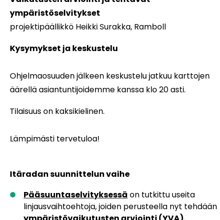
ympäristöselvitykset
projektipäällikkö Heikki Surakka, Ramboll
Kysymykset ja keskustelu
Ohjelmaosuuden jälkeen keskustelu jatkuu karttojen
äärellä asiantuntijoidemme kanssa klo 20 asti.
Tilaisuus on kaksikielinen.
Lämpimästi tervetuloa!
Itäradan suunnittelun vaihe
Pääsuuntaselvityksessä
on tutkittu useita
linjausvaihtoehtoja, joiden perusteella nyt tehdään
ympäristövaikutusten arviointi (YVA).