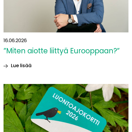
16.06.2026
”Miten aiotte liittyä Eurooppaan?”
Lue lisää
”Miten
aiotte
liittyä
Eurooppaan?”