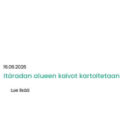
aiheuttavat
suurimmat
luontovaikutukset
16.06.2026
Itäradan alueen kaivot kartoitetaan
Lue lisää
Itäradan alueen
kaivot
kartoitetaan