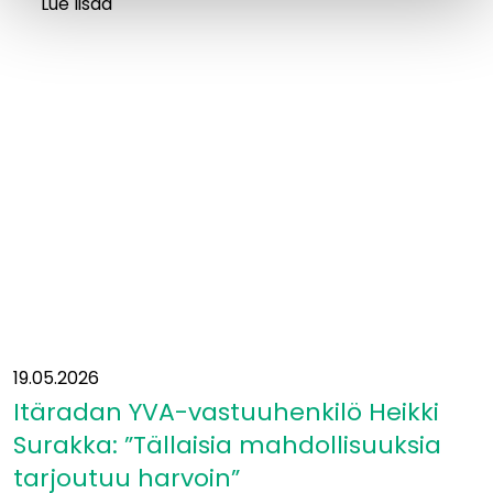
Lue lisää
Luontoajokortti
varmistaa
vastuullisen
maastotyöskentelyn
Itäradalla
19.05.2026
Itäradan YVA-vastuuhenkilö Heikki
Surakka: ”Tällaisia mahdollisuuksia
tarjoutuu harvoin”