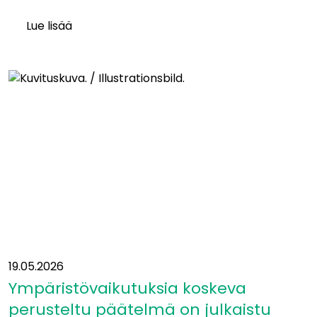
Lue lisää
Itäradan
YVA-
vastuuhenkilö
Heikki
Surakka:
”Tällaisia
mahdollisuuksia
tarjoutuu
harvoin”
19.05.2026
Ympäristövaikutuksia koskeva
perusteltu päätelmä on julkaistu