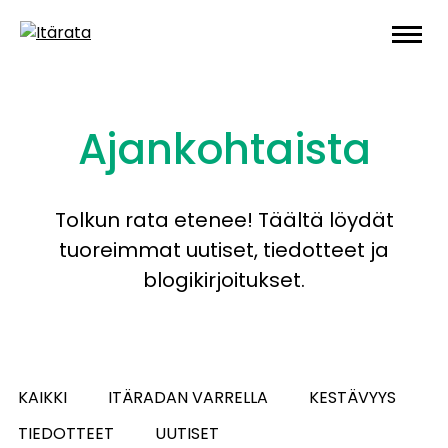
Skip
to
content
Ajankohtaista
Tolkun rata etenee! Täältä löydät
tuoreimmat uutiset, tiedotteet ja
blogikirjoitukset.
KAIKKI
ITÄRADAN VARRELLA
KESTÄVYYS
TIEDOTTEET
UUTISET