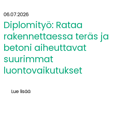
06.07.2026
Diplomityö: Rataa
rakennettaessa teräs ja
betoni aiheuttavat
suurimmat
luontovaikutukset
Lue lisää
Diplomityö:
Rataa
rakennettaessa
teräs
ja
betoni