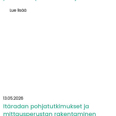
Lue lisää
Ympäristövaikutuksia
koskeva
perusteltu
päätelmä
on
julkaistu
13.05.2026
Itäradan pohjatutkimukset ja
mittausperustan rakentaminen