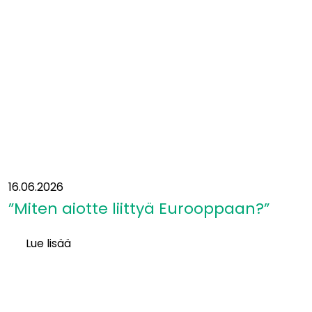
solmukohdassa:
”Yhteys
itään
on
ollut
suunnitelmissa
jo
vuosikymmeniä”
16.06.2026
”Miten aiotte liittyä Eurooppaan?”
Lue lisää
”Miten
aiotte
liittyä
Eurooppaan?”