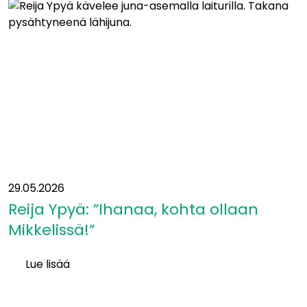
yleissuunnitelmavaiheeseen
−
mukaan
uusia
kumppaneita
29.05.2026
Reija Ypyä: ”Ihanaa, kohta ollaan
Mikkelissä!”
Lue lisää
Reija
Ypyä: