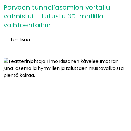
Porvoon tunneliasemien vertailu
valmistui – tutustu 3D-mallilla
vaihtoehtoihin
Lue lisää
Porvoon
tunneliasemien
vertailu
valmistui
–
tutustu
3D-
mallilla
vaihtoehtoihin