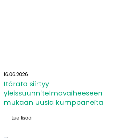
16.06.2026
Itärata siirtyy
yleissuunnitelmavaiheeseen −
mukaan uusia kumppaneita
Lue lisää
Itärata
siirtyy