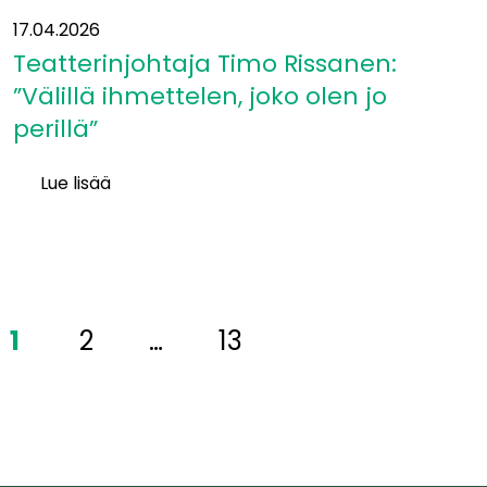
17.04.2026
Teatterinjohtaja Timo Rissanen:
”Välillä ihmettelen, joko olen jo
perillä”
Lue lisää
Teatterinjohtaja
Timo
Rissanen:
”Välillä
ihmettelen,
1
2
…
13
joko
olen
jo
perillä”