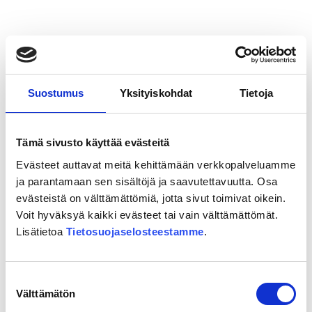
”Ihanaa,
kohta
ollaan
Mikkelissä!”
Suostumus
Yksityiskohdat
Tietoja
Tämä sivusto käyttää evästeitä
Evästeet auttavat meitä kehittämään verkkopalveluamme
ja parantamaan sen sisältöjä ja saavutettavuutta. Osa
20.05.2026
evästeistä on välttämättömiä, jotta sivut toimivat oikein.
”Itäradan toteutuminen olisi
Voit hyväksyä kaikki evästeet tai vain välttämättömät.
äärimmäisen tärkeää koko Itä-
Lisätietoa
Tietosuojaselosteestamme
.
Uudellemaalle”
Suostumuksen
Lue lisää
Välttämätön
valinta
”Itäradan