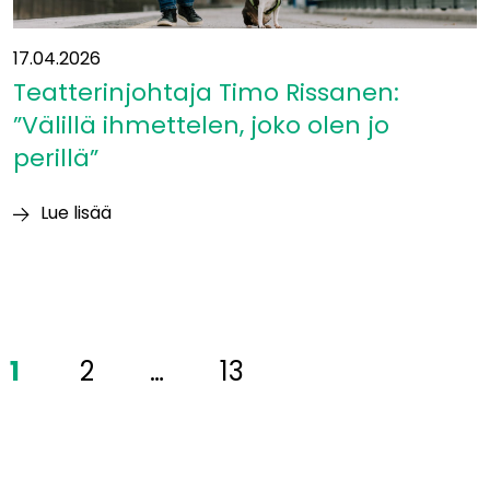
17.04.2026
Teatterinjohtaja Timo Rissanen:
”Välillä ihmettelen, joko olen jo
perillä”
Lue lisää
Teatterinjohtaja
Timo
Rissanen:
”Välillä
ihmettelen,
1
2
…
13
joko
olen
jo
perillä”