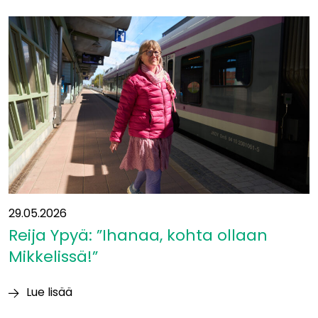
siirtyy
yleissuunnitelmavaiheeseen
−
mukaan
uusia
kumppaneita
29.05.2026
Reija Ypyä: ”Ihanaa, kohta ollaan
Mikkelissä!”
Lue lisää
Reija