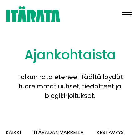
Skip
to
content
Ajankohtaista
Tolkun rata etenee! Täältä löydät
tuoreimmat uutiset, tiedotteet ja
blogikirjoitukset.
KAIKKI
ITÄRADAN VARRELLA
KESTÄVYYS