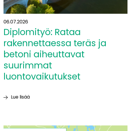
06.07.2026
Diplomityö: Rataa
rakennettaessa teräs ja
betoni aiheuttavat
suurimmat
luontovaikutukset
Lue lisää
Diplomityö:
Rataa
rakennettaessa
teräs