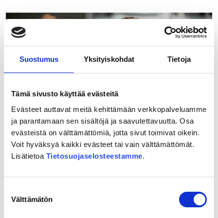
Ypyä:
”Ihanaa,
kohta
ollaan
Mikkelissä!”
Suostumus
Yksityiskohdat
Tietoja
Tämä sivusto käyttää evästeitä
Evästeet auttavat meitä kehittämään verkkopalveluamme
ja parantamaan sen sisältöjä ja saavutettavuutta. Osa
evästeistä on välttämättömiä, jotta sivut toimivat oikein.
Voit hyväksyä kaikki evästeet tai vain välttämättömät.
20.05.2026
Lisätietoa
Tietosuojaselosteestamme
.
”Itäradan toteutuminen olisi
äärimmäisen tärkeää koko Itä-
Uudellemaalle”
Suostumuksen
Välttämätön
valinta
Lue lisää