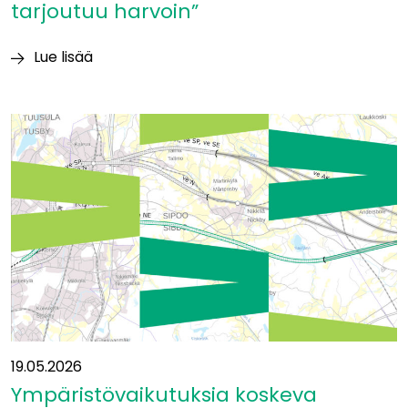
tarjoutuu harvoin”
Lue lisää
Itäradan
YVA-
vastuuhenkilö
Heikki
Surakka:
”Tällaisia
mahdollisuuksia
tarjoutuu
harvoin”
19.05.2026
Ympäristövaikutuksia koskeva