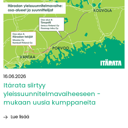
Eurooppaan?”
16.06.2026
Itärata siirtyy
yleissuunnitelmavaiheeseen −
mukaan uusia kumppaneita
Lue lisää
Itärata