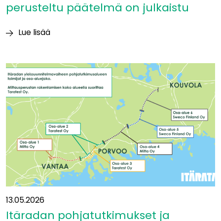
perusteltu päätelmä on julkaistu
Lue lisää
Ympäristövaikutuksia
koskeva
perusteltu
päätelmä
on
julkaistu
13.05.2026
Itäradan pohjatutkimukset ja