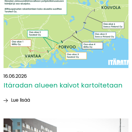
ja
betoni
aiheuttavat
suurimmat
luontovaikutukset
16.06.2026
Itäradan alueen kaivot kartoitetaan
Lue lisää
Itäradan alueen
kaivot
kartoitetaan