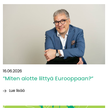
ollaan
liikenteen
solmukohdassa:
”Yhteys
itään
on
ollut
suunnitelmissa
jo
vuosikymmeniä”
16.06.2026
”Miten aiotte liittyä Eurooppaan?”
Lue lisää
”Miten
aiotte
liittyä