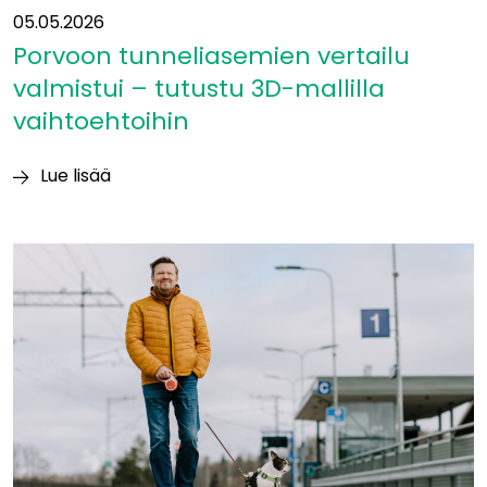
05.05.2026
Porvoon tunneliasemien vertailu
valmistui – tutustu 3D-mallilla
vaihtoehtoihin
Lue lisää
Porvoon
tunneliasemien
vertailu
valmistui
–
tutustu
3D-
mallilla
vaihtoehtoihin