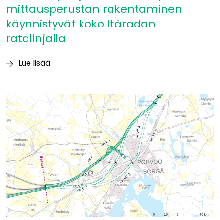
mittausperustan rakentaminen
käynnistyvät koko Itäradan
ratalinjalla
Lue lisää
Itäradan
pohjatutkimukset
ja
mittausperustan
rakentaminen
käynnistyvät
koko
Itäradan
ratalinjalla