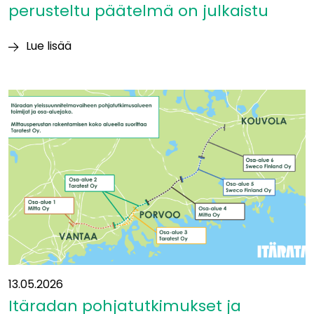
perusteltu päätelmä on julkaistu
Lue lisää
Ympäristövaikutuksia
koskeva
perusteltu
päätelmä
on
julkaistu
13.05.2026
Itäradan pohjatutkimukset ja