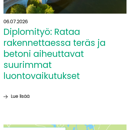
06.07.2026
Diplomityö: Rataa
rakennettaessa teräs ja
betoni aiheuttavat
suurimmat
luontovaikutukset
Lue lisää
Diplomityö:
Rataa
rakennettaessa
teräs