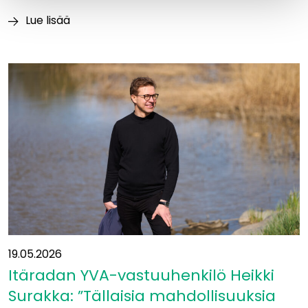
Lue lisää
Luontoajokortti
varmistaa
vastuullisen
maastotyöskentelyn
Itäradalla
19.05.2026
Itäradan YVA-vastuuhenkilö Heikki
Surakka: ”Tällaisia mahdollisuuksia