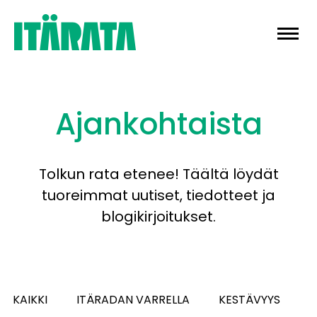
Skip
to
content
Ajankohtaista
Tolkun rata etenee! Täältä löydät
tuoreimmat uutiset, tiedotteet ja
blogikirjoitukset.
KAIKKI
ITÄRADAN VARRELLA
KESTÄVYYS