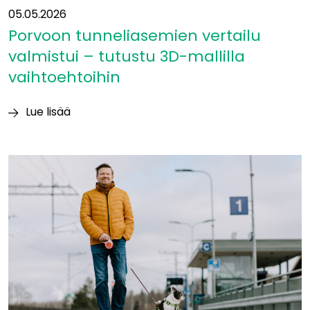
05.05.2026
Porvoon tunneliasemien vertailu
valmistui – tutustu 3D-mallilla
vaihtoehtoihin
Lue lisää
Porvoon
tunneliasemien
vertailu
valmistui
–
tutustu
3D-
mallilla
vaihtoehtoihin