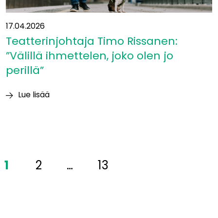
17.04.2026
Teatterinjohtaja Timo Rissanen:
”Välillä ihmettelen, joko olen jo
perillä”
Lue lisää
Teatterinjohtaja
Timo
Rissanen:
”Välillä
ihmettelen,
1
2
…
13
joko
olen
jo
perillä”