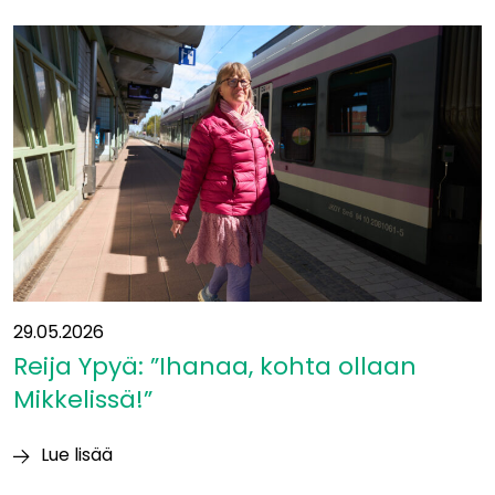
siirtyy
yleissuunnitelmavaiheeseen
−
mukaan
uusia
kumppaneita
29.05.2026
Reija Ypyä: ”Ihanaa, kohta ollaan
Mikkelissä!”
Lue lisää
Reija