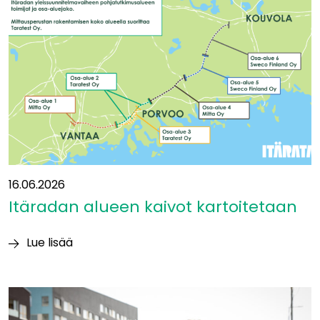
ja
betoni
aiheuttavat
suurimmat
luontovaikutukset
16.06.2026
Itäradan alueen kaivot kartoitetaan
Lue lisää
Itäradan alueen
kaivot
kartoitetaan