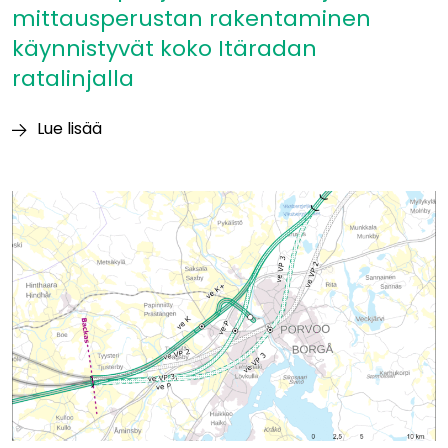
mittausperustan rakentaminen
käynnistyvät koko Itäradan
ratalinjalla
Lue lisää
Itäradan
pohjatutkimukset
ja
mittausperustan
rakentaminen
käynnistyvät
koko
Itäradan
ratalinjalla