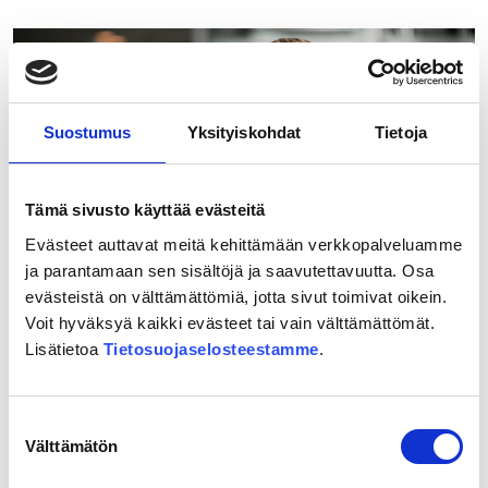
Ypyä:
”Ihanaa,
kohta
ollaan
Mikkelissä!”
Suostumus
Yksityiskohdat
Tietoja
Tämä sivusto käyttää evästeitä
Evästeet auttavat meitä kehittämään verkkopalveluamme
ja parantamaan sen sisältöjä ja saavutettavuutta. Osa
evästeistä on välttämättömiä, jotta sivut toimivat oikein.
Voit hyväksyä kaikki evästeet tai vain välttämättömät.
20.05.2026
Lisätietoa
Tietosuojaselosteestamme
.
”Itäradan toteutuminen olisi
äärimmäisen tärkeää koko Itä-
Uudellemaalle”
Suostumuksen
Välttämätön
valinta
Lue lisää