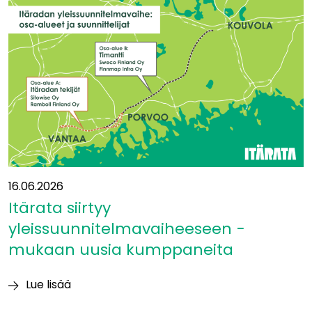
Eurooppaan?”
16.06.2026
Itärata siirtyy
yleissuunnitelmavaiheeseen −
mukaan uusia kumppaneita
Lue lisää
Itärata