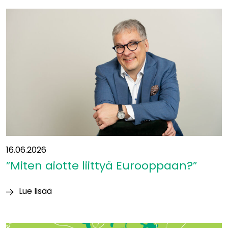
ollaan
liikenteen
solmukohdassa:
”Yhteys
itään
on
ollut
suunnitelmissa
jo
vuosikymmeniä”
16.06.2026
”Miten aiotte liittyä Eurooppaan?”
Lue lisää
”Miten
aiotte
liittyä