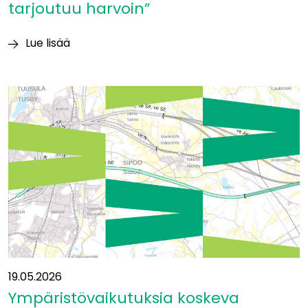
tarjoutuu harvoin”
Lue lisää
Itäradan
YVA-
vastuuhenkilö
Heikki
Surakka:
”Tällaisia
mahdollisuuksia
tarjoutuu
harvoin”
19.05.2026
Ympäristövaikutuksia koskeva