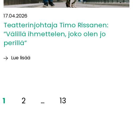
17.04.2026
Teatterinjohtaja Timo Rissanen:
”Välillä ihmettelen, joko olen jo
perillä”
Lue lisää
Teatterinjohtaja
Timo
Rissanen:
”Välillä
ihmettelen,
1
2
…
13
joko
olen
jo
perillä”