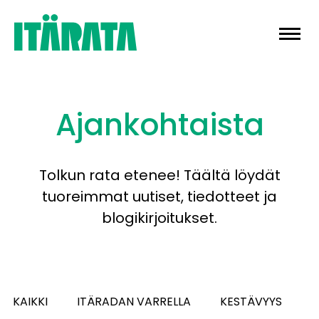
Skip
to
content
Ajankohtaista
Tolkun rata etenee! Täältä löydät
tuoreimmat uutiset, tiedotteet ja
blogikirjoitukset.
KAIKKI
ITÄRADAN VARRELLA
KESTÄVYYS