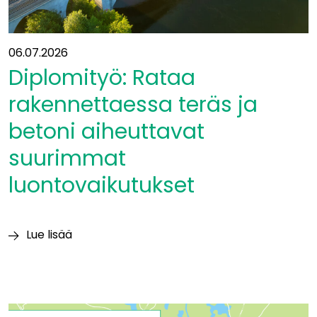
06.07.2026
Diplomityö: Rataa
rakennettaessa teräs ja
betoni aiheuttavat
suurimmat
luontovaikutukset
Lue lisää
Diplomityö:
Rataa
rakennettaessa
teräs