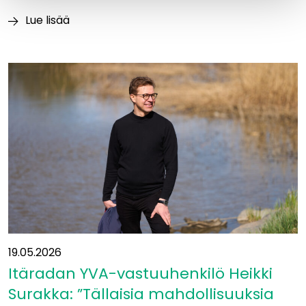
Lue lisää
Luontoajokortti
varmistaa
vastuullisen
maastotyöskentelyn
Itäradalla
19.05.2026
Itäradan YVA-vastuuhenkilö Heikki
Surakka: ”Tällaisia mahdollisuuksia