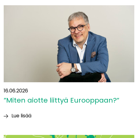
ollaan
liikenteen
solmukohdassa:
”Yhteys
itään
on
ollut
suunnitelmissa
jo
vuosikymmeniä”
16.06.2026
”Miten aiotte liittyä Eurooppaan?”
Lue lisää
”Miten
aiotte
liittyä