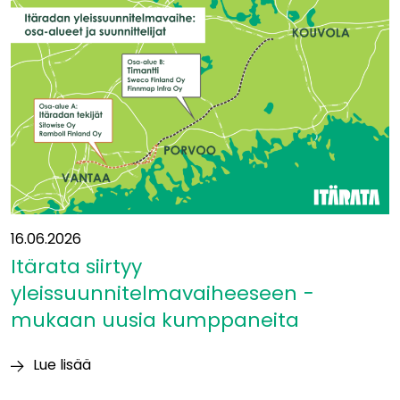
Eurooppaan?”
16.06.2026
Itärata siirtyy
yleissuunnitelmavaiheeseen −
mukaan uusia kumppaneita
Lue lisää
Itärata