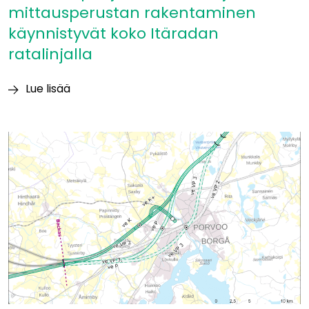
mittausperustan rakentaminen
käynnistyvät koko Itäradan
ratalinjalla
Lue lisää
Itäradan
pohjatutkimukset
ja
mittausperustan
rakentaminen
käynnistyvät
koko
Itäradan
ratalinjalla