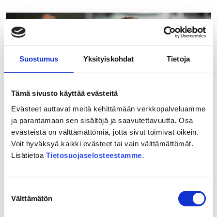
Ypyä:
”Ihanaa,
kohta
ollaan
Mikkelissä!”
Suostumus
Yksityiskohdat
Tietoja
Tämä sivusto käyttää evästeitä
Evästeet auttavat meitä kehittämään verkkopalveluamme
ja parantamaan sen sisältöjä ja saavutettavuutta. Osa
evästeistä on välttämättömiä, jotta sivut toimivat oikein.
Voit hyväksyä kaikki evästeet tai vain välttämättömät.
20.05.2026
Lisätietoa
Tietosuojaselosteestamme
.
”Itäradan toteutuminen olisi
äärimmäisen tärkeää koko Itä-
Uudellemaalle”
Suostumuksen
Välttämätön
valinta
Lue lisää