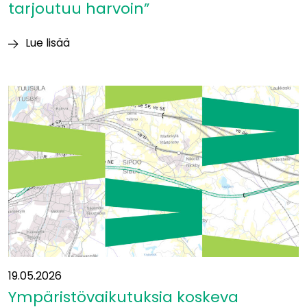
tarjoutuu harvoin”
Lue lisää
Itäradan
YVA-
vastuuhenkilö
Heikki
Surakka:
”Tällaisia
mahdollisuuksia
tarjoutuu
harvoin”
19.05.2026
Ympäristövaikutuksia koskeva