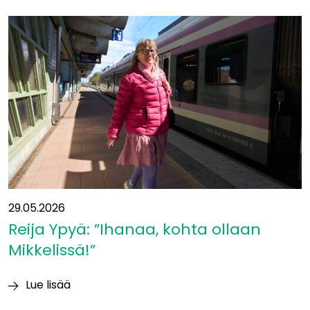
siirtyy
yleissuunnitelmavaiheeseen
−
mukaan
uusia
kumppaneita
29.05.2026
Reija Ypyä: ”Ihanaa, kohta ollaan
Mikkelissä!”
Lue lisää
Reija