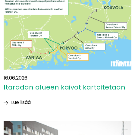
ja
betoni
aiheuttavat
suurimmat
luontovaikutukset
16.06.2026
Itäradan alueen kaivot kartoitetaan
Lue lisää
Itäradan alueen
kaivot
kartoitetaan