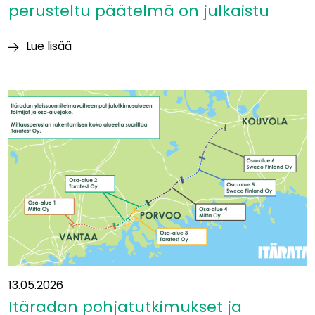
perusteltu päätelmä on julkaistu
Lue lisää
Ympäristövaikutuksia
koskeva
perusteltu
päätelmä
on
julkaistu
13.05.2026
Itäradan pohjatutkimukset ja