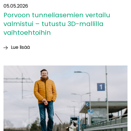
05.05.2026
Porvoon tunneliasemien vertailu
valmistui – tutustu 3D-mallilla
vaihtoehtoihin
Lue lisää
Porvoon
tunneliasemien
vertailu
valmistui
–
tutustu
3D-
mallilla
vaihtoehtoihin