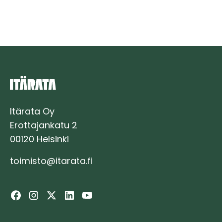
straight
and
level
track
Itärata Oy
Erottajankatu 2
00120 Helsinki
toimisto@itarata.fi