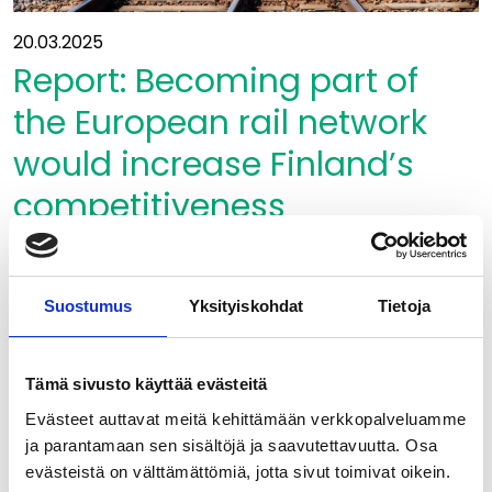
20.03.2025
Report: Becoming part of
the European rail network
would increase Finland’s
competitiveness
Read more
Report:
Suostumus
Yksityiskohdat
Tietoja
Becoming
part
of
Tämä sivusto käyttää evästeitä
the
Evästeet auttavat meitä kehittämään verkkopalveluamme
European
ja parantamaan sen sisältöjä ja saavutettavuutta. Osa
rail
evästeistä on välttämättömiä, jotta sivut toimivat oikein.
network