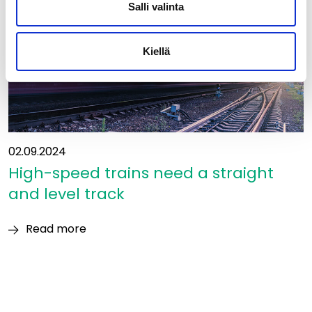
Salli valinta
track
gauge
must
Kiellä
be
examined
as
part
of
the
02.09.2024
European
High-speed trains need a straight
transport
and level track
system
Read more
High-
speed
trains
need
a