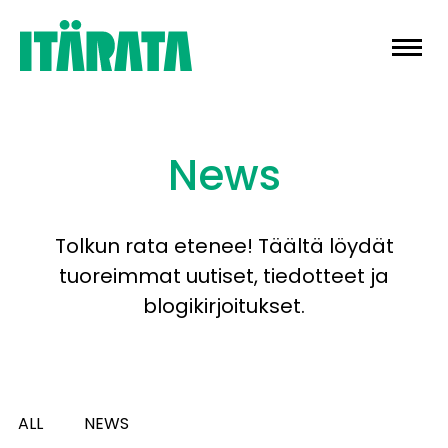
Skip
to
content
News
Tolkun rata etenee! Täältä löydät
tuoreimmat uutiset, tiedotteet ja
blogikirjoitukset.
ALL
NEWS