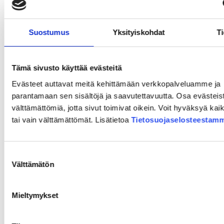
Tis 10.2.2026 Lovisa
,
Matsalen i Forsby skola,
Kullbyvägen 4, 07700 Forsby
(presentation, pdf
)
Suostumus
Yksityiskohdat
Ti
Ons 11.2.2026 Kervo, Kerava-salen i Keuda-
huset,
Keskikatu 3, 04200 Kervo (
presentation,
Tämä sivusto käyttää evästeitä
pdf)
Evästeet auttavat meitä kehittämään verkkopalveluamme ja
Tis 3.3.2026 kl. 18–19.30
Distansmöte för
parantamaan sen sisältöjä ja saavutettavuutta. Osa evästeis
allmänheten via Teams
Länk till Teams-
välttämättömiä, jotta sivut toimivat oikein. Voit hyväksyä kai
evenemanget
(
presentation, pdf
)
tai vain välttämättömät. Lisätietoa
Tietosuojaselosteestam
Åsikter och utlåtanden
Suostumuksen
Välttämätön
valinta
om MKB-beskrivningen
Mieltymykset
Kontaktmyndigheten begärde utlåtanden om MKB-
beskrivningen från kommuner inom