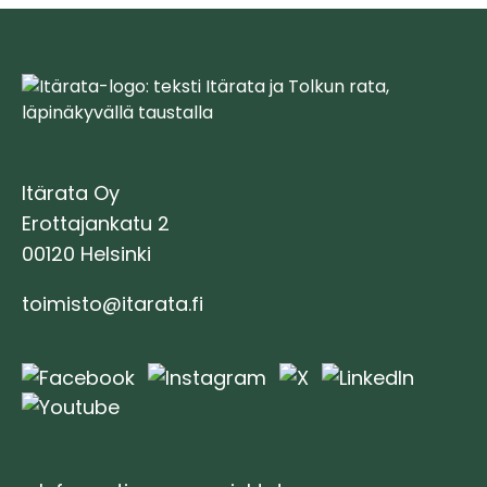
Itärata Oy
Erottajankatu 2
00120 Helsinki
toimisto@itarata.fi