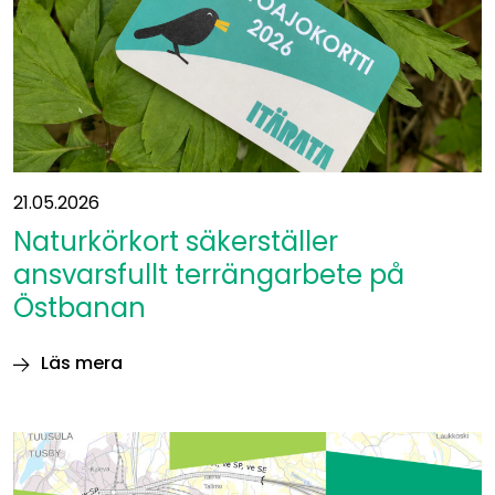
21.05.2026
Naturkörkort säkerställer
ansvarsfullt terrängarbete på
Östbanan
Läs mera
Naturkörkort
säkerställer
ansvarsfullt
terrängarbete
på