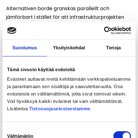
Alternativen borde granskas parallellt och
jämförbart i stället för att infrastrukturprojekten
bedöms ett i taget. Utöver den nordliga
förbindelsen måste man bedöma till exempel fasta
förbindelser till Tallinn och Sverige. Vi måste
Suostumus
Yksityiskohdat
Tietoja
fundera över hur vi kan ansluta oss till de
europeiska trafikförbindelser som redan har byggts
och håller på att byggas – såsom bro- och
Tämä sivusto käyttää evästeitä
tunnelförbindelserna mellan Sverige, Danmark och
Evästeet auttavat meitä kehittämään verkkopalveluamme
Tyskland.
ja parantamaan sen sisältöjä ja saavutettavuutta. Osa
evästeistä on välttämättömiä, jotta sivut toimivat oikein.
Stora infrastrukturprojekt pågår i decennier och
Voit hyväksyä kaikki evästeet tai vain välttämättömät.
kräver beslut som sträcker sig över flera
Lisätietoa
Tietosuojaselosteestamme
.
regeringsperioder. Man måste se helheten och
fatta beslut som tjänar såväl Finlands säkerhet och
Suostumuksen
försörjningsberedskap som näringslivets behov.”
Välttämätön
valinta