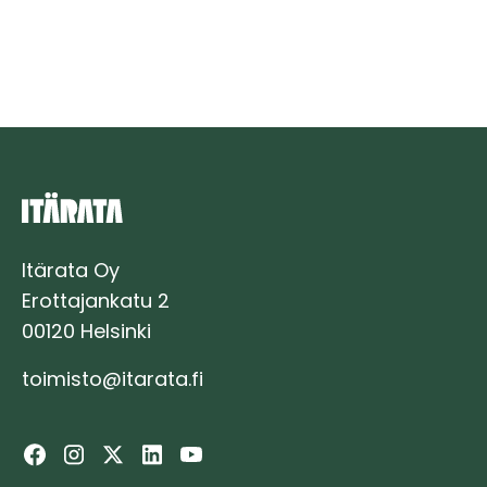
och
byggande
av
ett
mätunderlag
vid
Östbanan
inleds
på
hela
banlinjen
Itärata Oy
Erottajankatu 2
00120 Helsinki
toimisto@itarata.fi