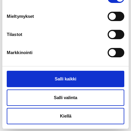
Bekanta dig med rapporten om Finlands nya
Mieltymykset
trafikförbindelser till omvärlden
(på finska)
Tilastot
Markkinointi
Salli kaikki
Salli valinta
Kiellä
Tiina Haapasalo