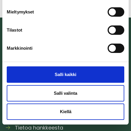
Mieltymykset
Tilastot
Markkinointi
Itärata Oy
Erottajankatu 2
00120 Helsinki
Salli kaikki
toimisto@itarata.fi
Salli valinta
Kiellä
Tietoa hankkeesta