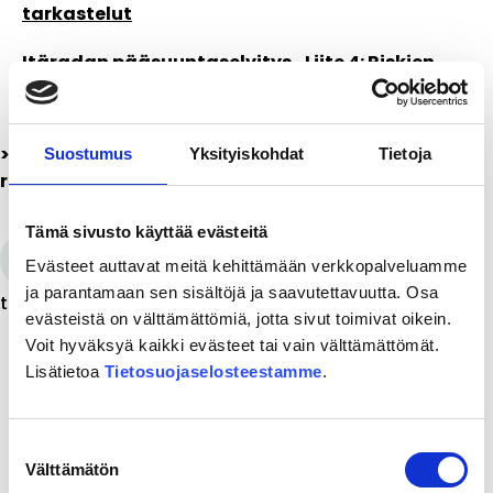
tarkastelut
Itäradan pääsuuntaselvitys_Liite 4: Riskien
arviointi
> Selvitys: Itäradan linjausvaihtoehdot avaavat
Suostumus
Yksityiskohdat
Tietoja
raiteet suurnopeusjunille
Tämä sivusto käyttää evästeitä
Itäradan pääsuuntaselvityksen
Evästeet auttavat meitä kehittämään verkkopalveluamme
ja parantamaan sen sisältöjä ja saavutettavuutta. Osa
tiivistelmäraportti (pdf) (33.7 Mt)
evästeistä on välttämättömiä, jotta sivut toimivat oikein.
Voit hyväksyä kaikki evästeet tai vain välttämättömät.
Lisätietoa
Tietosuojaselosteestamme
.
Suostumuksen
Välttämätön
valinta