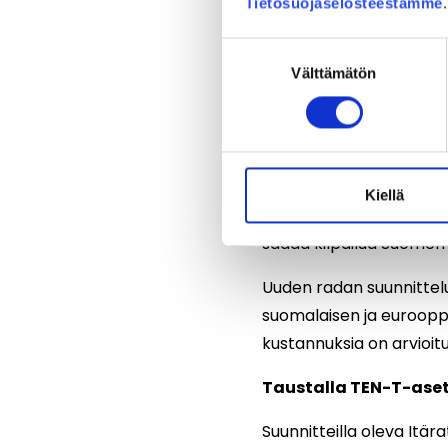
Tietosuojaselosteestamme
Päätös toteuttaa Itärat
Suostumuksen
muassa muutostarpeista 
Välttämätön
valinta
Lentoradalle ja Tallinna
toteutettavuuteen liitty
henkilöliikenteen laitur
– Itäradan linjaussuunn
Kiellä
suunnitellaan. Oleellis
saada kilpailua Suomen 
Uuden radan suunnittelu
suomalaisen ja eurooppa
kustannuksia on arvioitu
Taustalla TEN-T-ase
Suunnitteilla oleva Itä