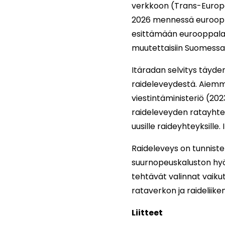
verkkoon (Trans-Europ
2026 mennessä eurooppa
esittämään eurooppalais
muutettaisiin Suomessa
Itäradan selvitys täyde
raideleveydestä. Aiemmi
viestintäministeriö (20
raideleveyden ratayhte
uusille raideyhteyksille
Raideleveys on tunniste
suurnopeuskaluston hyö
tehtävät valinnat vaiku
rataverkon ja raidelii
Liitteet