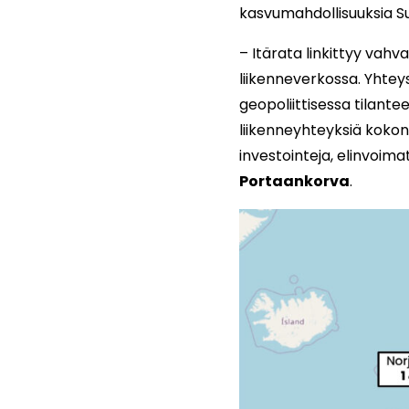
kasvumahdollisuuksia 
– Itärata linkittyy vahv
liikenneverkossa. Yhte
geopoliittisessa tilant
liikenneyhteyksiä kokonai
investointeja, elinvoima
Portaankorva
.