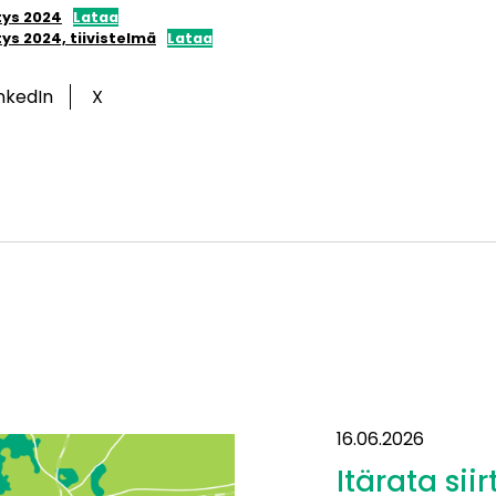
tys 2024
Lataa
ys 2024, tiivistelmä
Lataa
inkedIn
X
16.06.2026
Itärata siir