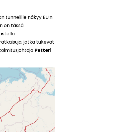
an tunnelille näkyy EU:n
n on tässä
astella
ratkaisuja, jotka tukevat
 toimitusjohtaja
Petteri