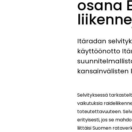
osana 
liikenn
Itäradan selvit
käyttöönotto Itä
suunnitelmallis
kansainvälisten 
Selvityksessä tarkastelt
vaikutuksia raideliiken
toteutettavuuteen. Selv
erityisesti, jos se mahd
liittäisi Suomen rataver