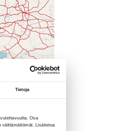
Tietoja
voittaa Suomea arvioimaan
jen osalta.
vutettavuutta. Osa
n välttämättömät. Lisätietoa