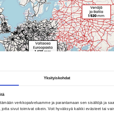
Yksityiskohdat
oriallisista syistä lähes sama kuin Venäjällä. TEN-T-asetus vel
itä
ooppalaisen 1435 mm:n raideleveyden käyttöönoton uusien rato
ittämään verkkopalveluamme ja parantamaan sen sisältöjä ja saa
jotta sivut toimivat oikein. Voit hyväksyä kaikki evästeet tai vai
vityksiä tarvitaan