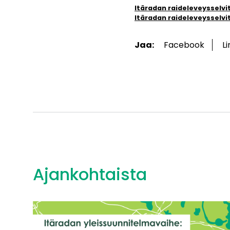
Itäradan raideleveysselvi
Itäradan raideleveysselvit
Jaa:
Facebook
L
Ajankohtaista