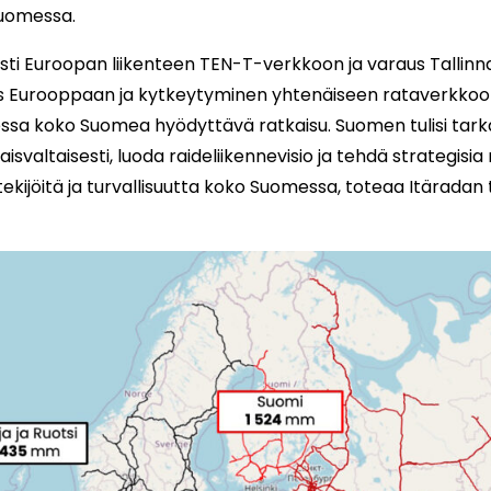
Suomessa.
asti Euroopan liikenteen TEN-T-verkkoon ja varaus Tallinn
ys Eurooppaan ja kytkeytyminen yhtenäiseen rataverkkoo
eessa koko Suomea hyödyttävä ratkaisu. Suomen tulisi tark
svaltaisesti, luoda raideliikennevisio ja tehdä strategisia 
tekijöitä ja turvallisuutta koko Suomessa, toteaa Itäradan