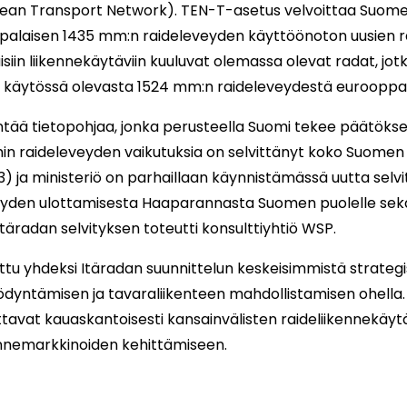
ean Transport Network). TEN-T-asetus velvoittaa Suom
laisen 1435 mm:n raideleveyden käyttöönoton uusien ra
iin liikennekäytäviin kuuluvat olemassa olevat radat, jot
 käytössä olevasta 1524 mm:n raideleveydestä eurooppa
ntää tietopohjaa, jonka perusteella Suomi tekee päätökse
n raideleveyden vaikutuksia on selvittänyt koko Suomen k
23) ja ministeriö on parhaillaan käynnistämässä uutta sel
yden ulottamisesta Haaparannasta Suomen puolelle sekä
. Itäradan selvityksen toteutti konsulttiyhtiö WSP.
ttu yhdeksi Itäradan suunnittelun keskeisimmistä strategis
dyntämisen ja tavaraliikenteen mahdollistamisen ohella.
ttavat kauaskantoisesti kansainvälisten raideliikennekä
kennemarkkinoiden kehittämiseen.