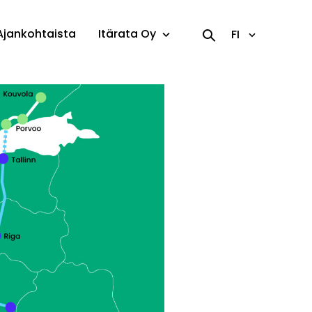
Ajankohtaista
Itärata Oy
FI