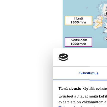
Suostumus
Suomen raideleveys on hist
Tämä sivusto käyttää eväste
kesään 2026 mennessä eur
Evästeet auttavat meitä keh
evästeistä on välttämättömiä, 
Haasteita on, lisäsel