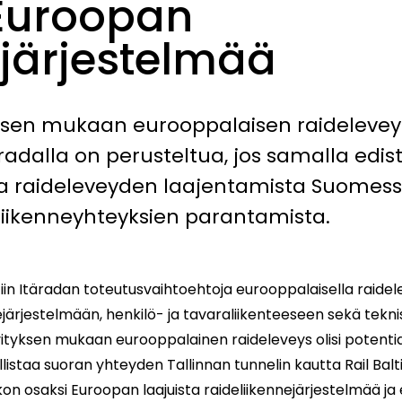
Euroopan
ejärjestelmää
yksen mukaan eurooppalaisen raideleve
radalla on perusteltua, jos samalla edi
ta raideleveyden laajentamista Suomessa
liikenneyhteyksien parantamista.
iin Itäradan toteutusvaihtoehtoja eurooppalaisella raidele
nejärjestelmään, henkilö- ja tavaraliikenteeseen sekä tekn
ityksen mukaan eurooppalainen raideleveys olisi potenti
ollistaa suoran yhteyden Tallinnan tunnelin kautta Rail Ba
kon osaksi Euroopan laajuista raideliikennejärjestelmää ja 