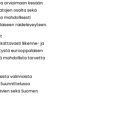
ea arvioimaan kesään
tojen osalta sekä
ka mahdollisesti
laiseen raideleveyteen.
t
attavasti liikenne- ja
vitystä eurooppalaisen
 mahdollista tarvetta
ista valinnoista
 Suunnittelussa
ytävien sekä Suomen