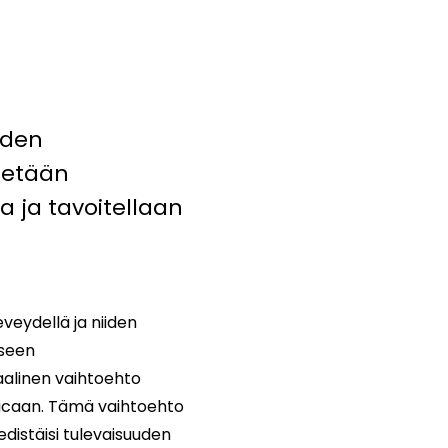
yden
stetään
 ja tavoitellaan
veydellä ja niiden
iseen
aalinen vaihtoehto
lticaan. Tämä vaihtoehto
edistäisi tulevaisuuden