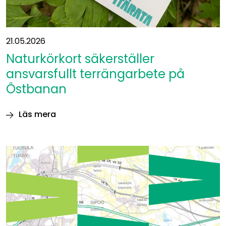
21.05.2026
Naturkörkort säkerställer
ansvarsfullt terrängarbete på
Östbanan
Läs mera
Naturkörkort
säkerställer
ansvarsfullt
terrängarbete
på
Östbanan