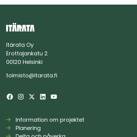
vid
Östbanan
inleds
på
hela
banlinjen
Itärata Oy
Erottajankatu 2
00120 Helsinki
toimisto@itarata.fi
Information om projektet
Planering
Delta och påverka