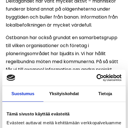
Deltagandet har varit mycket aktivt – människor
funderar bland annat på olägenheterna under
byggtiden och buller från banan. Information från
lokalbefolkningen är mycket värdefull.
Östbanan har också grundat en samarbetsgrupp
till vilken organisationer och företag i
planeringsområdet har bjudits in. Vi har hållit
regelbundna möten med kommunerna. På så sätt
får vi till exempel information om andra projekt
som pågår i området, såsom solkraft, och kan
beakta dem i vårt eget arbete.”
Suostumus
Yksityiskohdat
Tietoja
Vad händer när
miljökonsekvensbedömningen blir klar?
Tämä sivusto käyttää evästeitä
Evästeet auttavat meitä kehittämään verkkopalveluamme