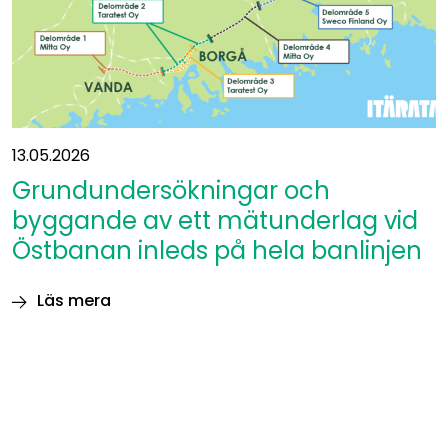
13.05.2026
Grundundersökningar och
byggande av ett mätunderlag vid
Östbanan inleds på hela banlinjen
Läs mera
Grundundersökningar
och
byggande
av
ett
mätunderlag