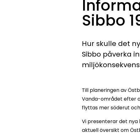
Inform
Sibbo 1
Hur skulle det n
Sibbo påverka i
miljökonsekvens
Till planeringen av Östb
Vanda-området efter att
flyttas mer söderut och
Vi presenterar det nya 
aktuell översikt om Ö