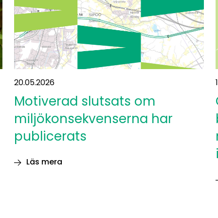
20.05.2026
Motiverad slutsats om
å
miljökonsekvenserna har
publicerats
Läs mera
Motiverad
slutsats
om
miljökonsekvenserna