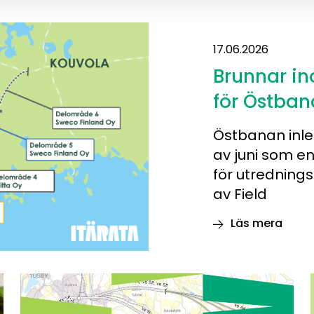
17.06.2026
Brunnar i
för Östban
Östbanan inle
av juni som e
för utredning
av Field
Läs mera
Brunnar
inom
området
för Östbanan kart