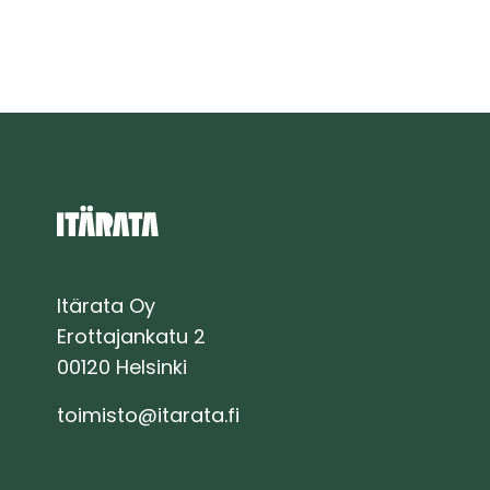
på
Östbanan
Itärata Oy
Erottajankatu 2
00120 Helsinki
toimisto@itarata.fi