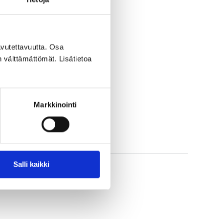
ner finländare bor i
örlighet, säkerhet och
vutettavuutta. Osa
n välttämättömät. Lisätietoa
Markkinointi
Salli kaikki