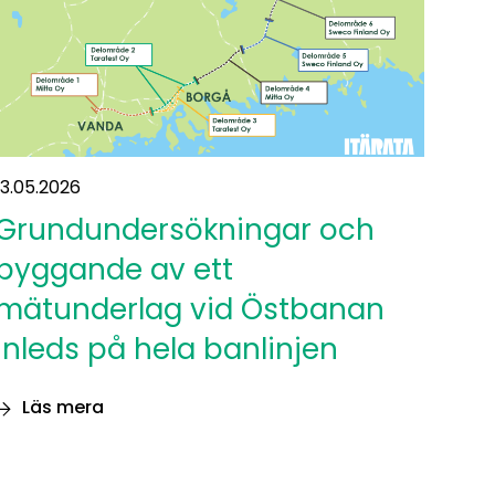
13.05.2026
Grundundersökningar och
byggande av ett
mätunderlag vid Östbanan
inleds på hela banlinjen
Läs mera
Grundundersökningar
och
byggande