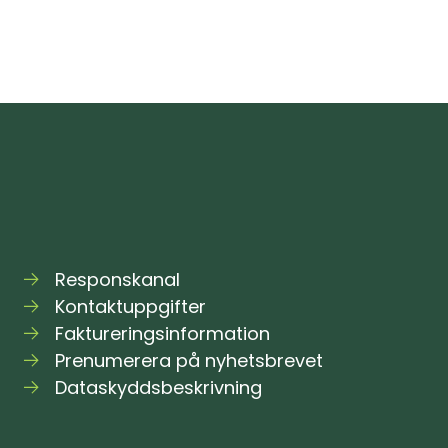
av
ett
mätunderlag
vid
Östbanan
inleds
på
hela
banlinjen
Responskanal
Kontaktuppgifter
Faktureringsinformation
Prenumerera på nyhetsbrevet
Dataskyddsbeskrivning