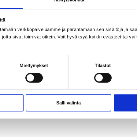
uvola, Joensuu och Kuopio till hela Östra Finland. 2 miljo
 i sju landskap.
itä
lser till östra Finland stärker näringslivet, invånarnas r
ittämään verkkopalveluamme ja parantamaan sen sisältöjä ja saa
jotta sivut toimivat oikein. Voit hyväksyä kaikki evästeet tai vai
en. Därför är Östbanan den Rimliga rälsen.
.
inkedIn
X
Mieltymykset
Tilastot
Salli valinta