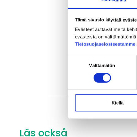
spårförbindelser via Ko
banans influensområde,
Tämä sivusto käyttää eväste
Fungerande spårförbinde
Evästeet auttavat meitä keh
evästeistä on välttämättömiä, 
uppnåendet av miljömål
Tietosuojaselosteestamme
Dela:
Facebook
L
Suostumuksen
Välttämätön
valinta
Kiellä
Läs också