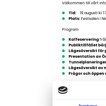
Välkommen till vårt in
Tid:
19 augusti kl.
Plats:
Festsalen i N
Program
Kaffeservering
frå
Publiktillfället bör
Lägesöversikt för 
Presentation av Ö
Tunnelplaneringe
Lägesöversikt av
Frågor och öppen 
Vi har reserverat gott om
Hjärtligt välkommen att
Östbanan förenar Borg
Suostumus