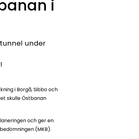
banan i
 tunnel under
!
ckning i Borgå, Sibbo och
vet skulle Östbanan
planeringen och ger en
nsbedömningen (MKB).