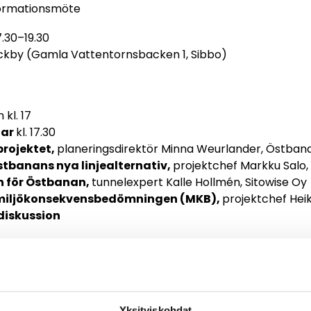
formationsmöte
 17.30–19.30
ickby (Gamla Vattentornsbacken 1, Sibbo)
n kl. 17
jar
kl. 17.30
projektet,
planeringsdirektör Minna Weurlander, Östban
stbanans nya linjealternativ,
projektchef Markku Salo,
n för Östbanan,
tunnelexpert Kalle Hollmén, Sitowise Oy
 miljökonsekvensbedömningen (MKB),
projektchef Hei
diskussion
 tid för frågor och diskussioner vid kartorna. Tillfället är
 lyssna och ställa frågor!
å med huvudstadsregionen och för med sig mer direkt
Yksityiskohdat