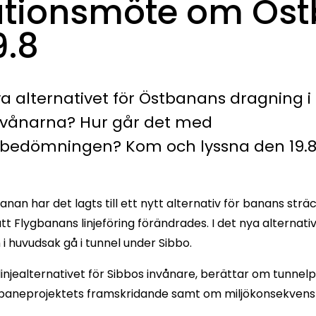
ationsmöte om Öst
9.8
ya alternativet för Östbanans dragning i
nvånarna? Hur går det med
bedömningen? Kom och lyssna den 19.8
anan har det lagts till ett nytt alternativ för banans strä
 Flygbanans linjeföring förändrades. I det nya alternati
 i huvudsak gå i tunnel under Sibbo.
linjealternativet för Sibbos invånare, berättar om tunnel
stbaneprojektets framskridande samt om miljökonsekve