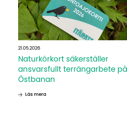
21.05.2026
Naturkörkort säkerställer
ansvarsfullt terrängarbete p
Östbanan
Läs mera
Naturkörkort
säkerställer
ansvarsfullt
terrängarbete