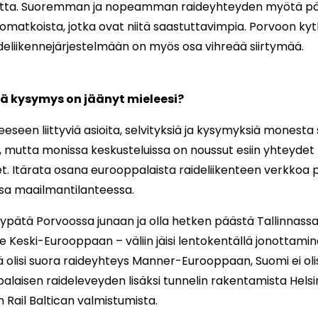
isuutta. Suoremman ja nopeamman raideyhteyden myötä p
ntomatkoista, jotka ovat niitä saastuttavimpia. Porvoon k
eliikennejärjestelmään on myös osa vihreää siirtymää.
vä kysymys on jäänyt mieleesi?
eseen liittyviä asioita, selvityksiä ja kysymyksiä monesta
 mutta monissa keskusteluissa on noussut esiin yhteydet
. Itärata osana eurooppalaista raideliikenteen verkkoa 
sa maailmantilanteessa.
hypätä Porvoossa junaan ja olla hetken päästä Tallinnassa.
lle Keski-Eurooppaan – väliin jäisi lentokentällä jonottamin
lä olisi suora raideyhteys Manner-Eurooppaan, Suomi ei oli
laisen raideleveyden lisäksi tunnelin rakentamista Helsing
n Rail Baltican valmistumista.