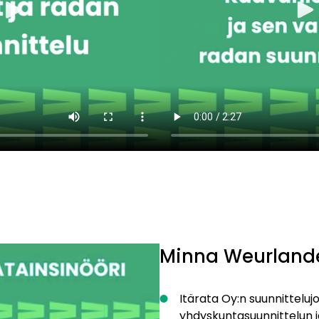
Minna Weurland
Itärata Oy:n suunnittelujo
yhdyskuntasuunnittelun 