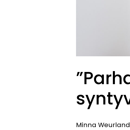
”Parh
synty
Minna Weurlande