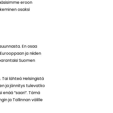
ääsisimme eroon
ytkeminen osaksi
 suunnasta. En osaa
 Eurooppaan ja niiden
parantaisi Suomen
 Tai lähteä Helsingistä
en ja jännitys tulevatko
si enää ”saari”. Tämä
in ja Tallinnan välille