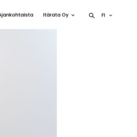
Ajankohtaista
Itärata Oy
FI