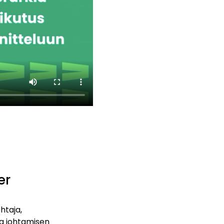
er
htaja,
ja johtamisen