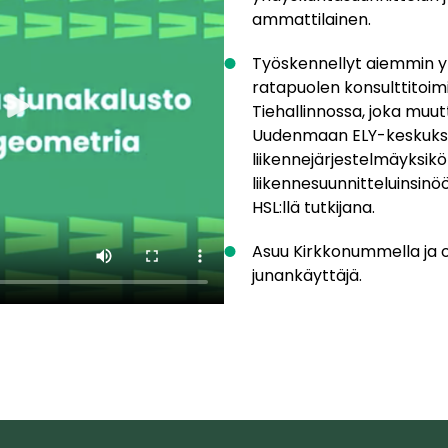
ammattilainen.
Työskennellyt aiemmin y
ratapuolen konsulttitoim
Tiehallinnossa, joka muut
Uudenmaan ELY-keskukse
liikennejärjestelmäyksikö
liikennesuunnitteluinsin
HSL:llä tutkijana.
Asuu Kirkkonummella ja 
junankäyttäjä.