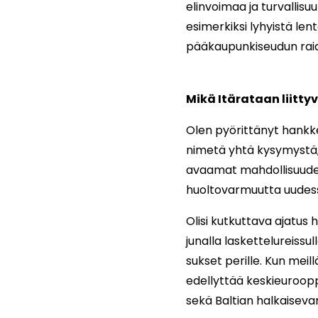
elinvoimaa ja turvall
esimerkiksi lyhyistä le
pääkaupunkiseudun raid
Mikä Itärataan liitty
Olen pyörittänyt hankke
nimetä yhtä kysymystä,
avaamat mahdollisuudet
huoltovarmuutta uudes
Olisi kutkuttava ajatus 
junalla laskettelureissu
sukset perille. Kun meil
edellyttää keskieurooppa
sekä Baltian halkaiseva