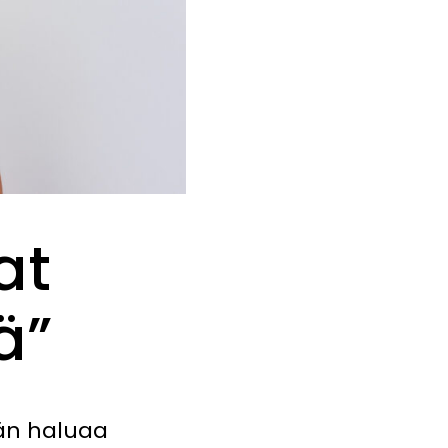
at
ä”
Hän haluaa