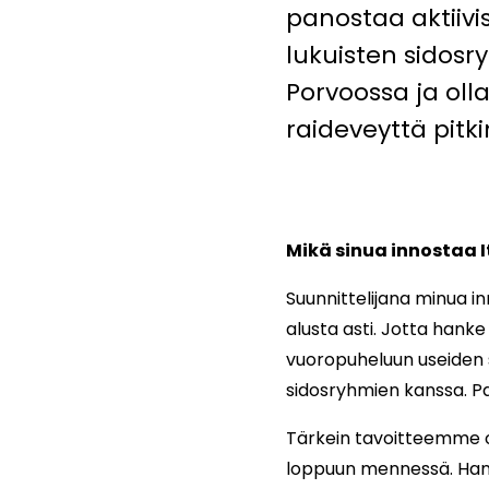
panostaa aktiiv
lukuisten sidos
Porvoossa ja oll
raideveyttä pitki
Mikä sinua innostaa 
Suunnittelijana minua i
alusta asti. Jotta hank
vuoropuheluun useiden 
sidosryhmien kanssa. P
Tärkein tavoitteemme on
loppuun mennessä. Hanke