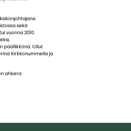
ksikönjohtajana
istossa sekä
tui vuonna 2010
ksi,
n päällikkönä. Ollut
öörinä Kirkkonummella ja
on ahkera