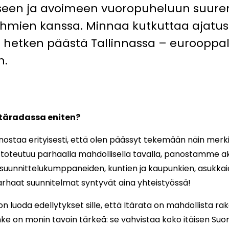
iseen ja avoimeen vuoropuheluun suur
ryhmien kanssa. Minnaa kutkuttaa ajatu
a hetken päästä Tallinnassa – eurooppal
n.
Itäradassa eniten?
nnostaa erityisesti, että olen päässyt tekemään näin mer
e toteutuu parhaalla mahdollisella tavalla, panostamme ak
suunnittelukumppaneiden, kuntien ja kaupunkien, asukkai
arhaat suunnitelmat syntyvät aina yhteistyössä!
 luoda edellytykset sille, että Itärata on mahdollista r
 on monin tavoin tärkeä: se vahvistaa koko itäisen Suom