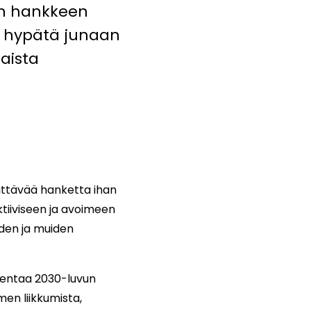
en hankkeen
s hypätä junaan
aista
kittävää hanketta ihan
tiiviseen ja avoimeen
den ja muiden
akentaa 2030-luvun
en liikkumista,