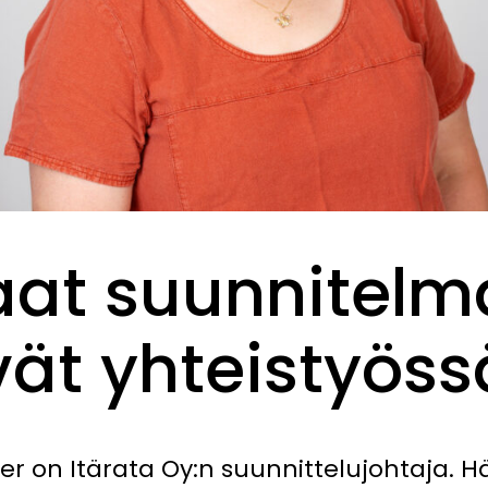
aat suunnitelm
vät yhteistyöss
r on Itärata Oy:n suunnittelujohtaja. 