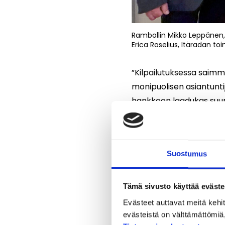
Rambollin Mikko Leppänen, 
Erica Roselius, Itäradan to
”Kilpailutuksessa saimm
monipuolisen asiantunti
hankkeen laadukas suun
suunnitteluaikataulu ja 
Suostumus
Tämä sivusto käyttää eväste
Evästeet auttavat meitä keh
evästeistä on välttämättömiä, 