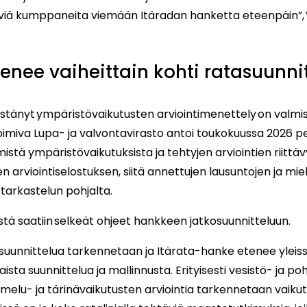
viä kumppaneita viemään Itäradan hanketta eteenpäin”, 
tenee vaiheittain kohti ratasuun
estänyt ympäristövaikutusten arviointimenettely on valmi
imiva Lupa- ja valvontavirasto antoi toukokuussa 2026 
tä ympäristövaikutuksista ja tehtyjen arviointien riitt
een arviointiselostuksen, siitä annettujen lausuntojen ja mie
tarkastelun pohjalta.
tä saatiin selkeät ohjeet hankkeen jatkosuunnitteluun.
suunnittelua tarkennetaan ja Itärata-hanke etenee ylei
ista suunnittelua ja mallinnusta. Erityisesti vesistö- ja po
melu- ja tärinävaikutusten arviointia tarkennetaan vaiku