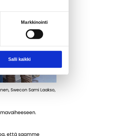
Markkinointi
Salli kaikki
anen, Swecon Sami Laakso,
elmavaiheeseen.
noa, että saamme