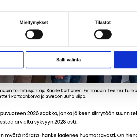
.
Mieltymykset
Tilastot
Salli valinta
nmapin toimitusjohtaja Kaarle Korhonen, Finnmapin Teemu Tuhk
etteri Portaankorva ja Swecon Juho Siipo.
ppuvuoteen 2026 saakka, jonka jälkeen siirrytään suunnit
estää arviolta syksyyn 2028 asti.
en myötä Itärata-hanke laajenee huomattavasti. On hie