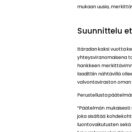
mukaan uusia, merkittä
Suunnittelu e
Itäradan kaksi vuotta k
yhteysviranomaisena to
hankkeen merkittävimmis
laadittiin nähtävillä oll
valvontaviraston oman 
Perustellusta päätelmäs
”Päätelmän mukaisesti 
joka sisältää kohdekohta
luontovaikutusten sekä 