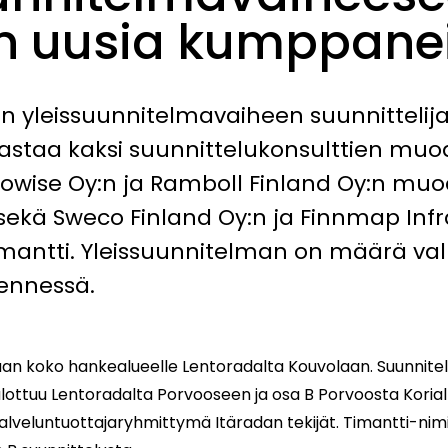
 uusia kumppane
 yleissuunnitelmavaiheen suunnittelijat
vastaa kaksi suunnittelukonsulttien m
towise Oy:n ja Ramboll Finland Oy:n m
 sekä Sweco Finland Oy:n ja Finnmap Infr
antti. Yleissuunnitelman on määrä va
ennessä.
taan koko hankealueelle Lentoradalta Kouvolaan. Suunnite
lottuu Lentoradalta Porvooseen ja osa B Porvoosta Korial
palveluntuottajaryhmittymä Itäradan tekijät. Timantti-ni