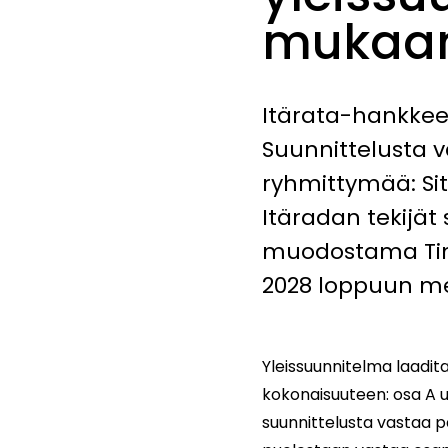
mukaan
Itärata-hankkeen
Suunnittelusta 
ryhmittymää: Si
Itäradan tekijät
muodostama Tim
2028 loppuun m
Yleissuunnitelma laadi
kokonaisuuteen: osa A u
suunnittelusta vastaa 