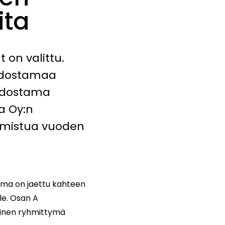
ita
 on valittu.
uodostamaa
uodostama
a Oy:n
lmistua vuoden
lma on jaettu kahteen
le. Osan A
minen ryhmittymä