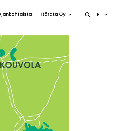
Ajankohtaista
Itärata Oy
FI