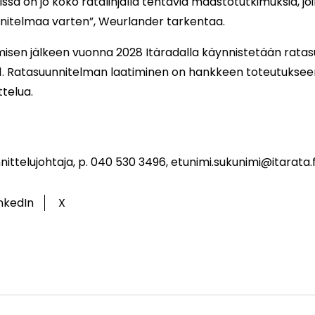
issä on jo koko ratalinjalla tehtäviä maastotutkimuksia, jo
unnitelmaa varten”, Weurlander tarkentaa.
misen jälkeen vuonna 2028 Itäradalla käynnistetään rata
31. Ratasuunnitelman laatiminen on hankkeen toteutukse
ittelua.
ittelujohtaja, p. 040 530 3496, etunimi.sukunimi@itarata.
inkedIn
X