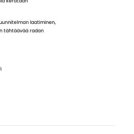
illa kerätään
suunnitelman laatiminen,
en tähtäävää radan
fi