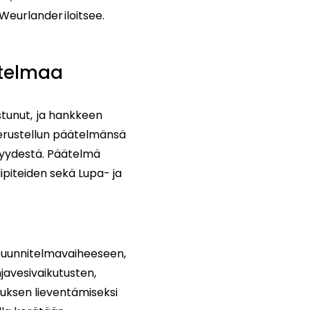
Weurlander iloitsee.
nitelmaa
stunut, ja hankkeen
perustellun päätelmänsä
ävyydestä. Päätelmä
lipiteiden sekä Lupa- ja
ssuunnitelmavaiheeseen,
hjavesivaikutusten,
tuksen lieventämiseksi