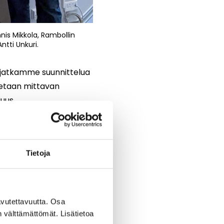
nis Mikkola, Rambollin
ntti Unkuri.
a jatkamme suunnittelua
stetaan mittavan
uus,
a
Minna Weurlander.
Tietoja
vutettavuutta. Osa
n välttämättömät. Lisätietoa