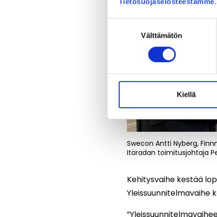
Tietosuojaselosteestamme
Suostumuksen
Välttämätön
valinta
Kiellä
Swecon Antti Nyberg, Fin
Itäradan toimitusjohtaja P
Kehitysvaihe kestää lo
Yleissuunnitelmavaihe k
”Yleissuunnitelmavaihe