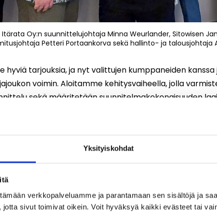
Itärata Oy:n suunnittelujohtaja Minna Weurlander, Sitowisen Jan
imitusjohtaja Petteri Portaankorva sekä hallinto- ja talousjohtaja A
e hyviä tarjouksia, ja nyt valittujen kumppaneiden kanss
jajoukon voimin. Aloitamme kehitysvaiheella, jolla varmi
nittelu sekä määritetään suunnitelmakokonaisuuden laaj
yhteiset toimintatavat”, kertoo Itäradan suunnittelujohtaj
Yksityiskohdat
itä
ittämään verkkopalveluamme ja parantamaan sen sisältöjä ja saa
jotta sivut toimivat oikein. Voit hyväksyä kaikki evästeet tai vai