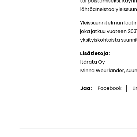
tai poistamiseksi. Käynn
lähtöaineistoa yleissu
Yleissuunnitelman laati
joka jatkuu vuoteen 20
yksityiskohtaista suunn
Lisätietoja:
Itärata Oy
Minna Weurlander, suunn
Jaa:
Facebook
L