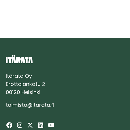
varmistaa
vastuullisen
maastotyöskentelyn
Itäradalla
Itärata Oy
Erottajankatu 2
00120 Helsinki
toimisto@itarata.fi