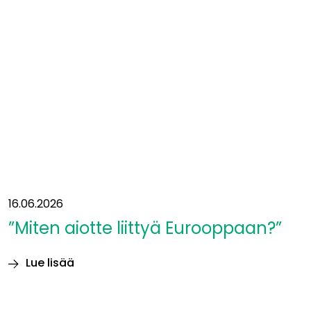
kaivot
kartoitetaan
16.06.2026
”Miten aiotte liittyä Eurooppaan?”
Lue lisää
”Miten
aiotte