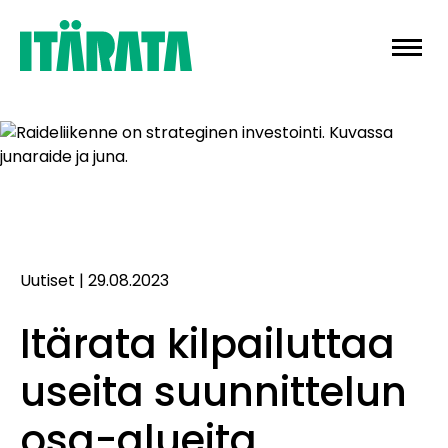
Skip
to
content
Uutiset
|
29.08.2023
Itärata kilpailuttaa
useita suunnittelun
osa-alueita