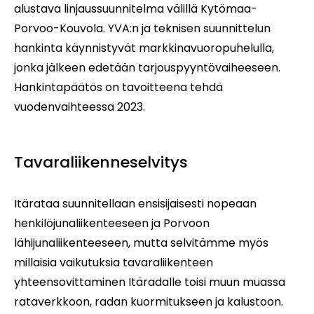
alustava linjaussuunnitelma välillä Kytömaa-
Porvoo-Kouvola. YVA:n ja teknisen suunnittelun
hankinta käynnistyvät markkinavuoropuhelulla,
jonka jälkeen edetään tarjouspyyntövaiheeseen.
Hankintapäätös on tavoitteena tehdä
vuodenvaihteessa 2023.
Tavaraliikenneselvitys
Itärataa suunnitellaan ensisijaisesti nopeaan
henkilöjunaliikenteeseen ja Porvoon
lähijunaliikenteeseen, mutta selvitämme myös
millaisia vaikutuksia tavaraliikenteen
yhteensovittaminen Itäradalle toisi muun muassa
rataverkkoon, radan kuormitukseen ja kalustoon.