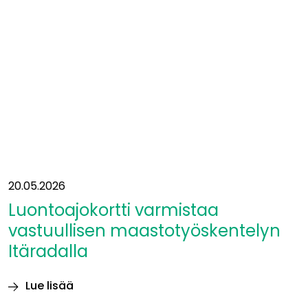
liittyä
Eurooppaan?”
20.05.2026
Luontoajokortti varmistaa
vastuullisen maastotyöskentelyn
Itäradalla
Lue lisää
Luontoajokortti