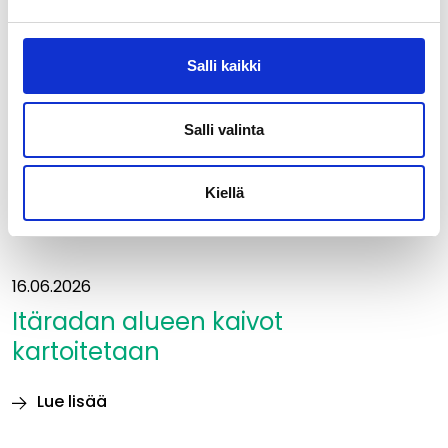
rakennettaessa
teräs
ja
Salli kaikki
betoni
aiheuttavat
Salli valinta
suurimmat
luontovaikutukset
Kiellä
16.06.2026
Itäradan alueen kaivot
kartoitetaan
Lue lisää
Itäradan alueen