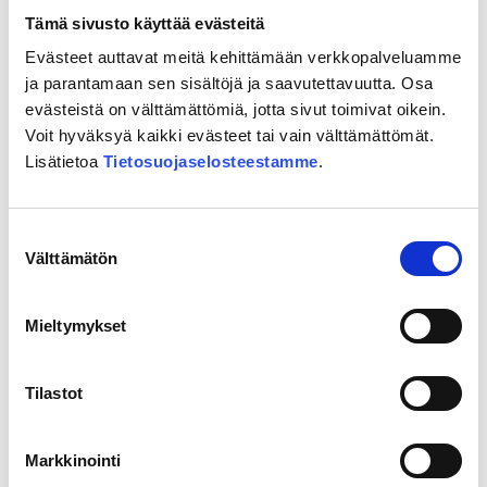
Tämä sivusto käyttää evästeitä
Evästeet auttavat meitä kehittämään verkkopalveluamme
06.07.2026
ja parantamaan sen sisältöjä ja saavutettavuutta. Osa
Diplomityö: Rataa rakennettaessa
evästeistä on välttämättömiä, jotta sivut toimivat oikein.
teräs ja betoni aiheuttavat
Voit hyväksyä kaikki evästeet tai vain välttämättömät.
Lisätietoa
Tietosuojaselosteestamme
.
suurimmat luontovaikutukset
Itäradasta on valmistunut elinkaariarvio,
Suostumuksen
jossa on arvioitu radan keskeisten
Välttämätön
valinta
rakenteiden ja rakennusmateriaalien
luontojalanjälki eli niiden vaikutus luonnon
Mieltymykset
monimuotoisuuteen. Luontojalanjälki
kuvaa,
Tilastot
Lue lisää
Diplomityö:
Markkinointi
Rataa