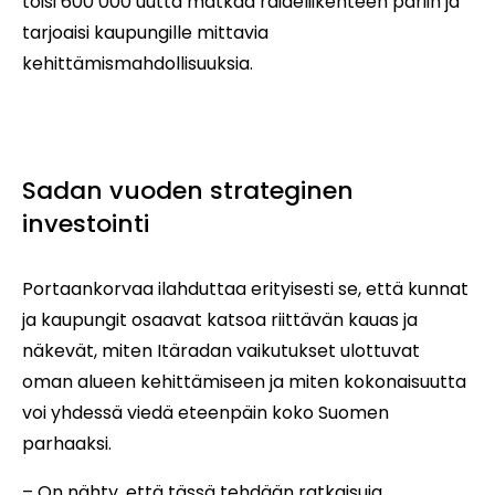
toisi 600 000 uutta matkaa raideliikenteen pariin ja
tarjoaisi kaupungille mittavia
kehittämismahdollisuuksia.
Sadan vuoden strateginen
investointi
Portaankorvaa ilahduttaa erityisesti se, että kunnat
ja kaupungit osaavat katsoa riittävän kauas ja
näkevät, miten Itäradan vaikutukset ulottuvat
oman alueen kehittämiseen ja miten kokonaisuutta
voi yhdessä viedä eteenpäin koko Suomen
parhaaksi.
– On nähty, että tässä tehdään ratkaisuja