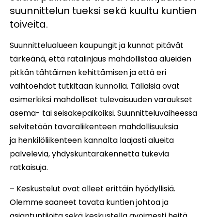
suunnittelun tueksi sekä kuultu kuntien
toiveita.
Suunnittelualueen kaupungit ja kunnat pitävät
tärkeänä, että ratalinjaus mahdollistaa alueiden
pitkän tähtäimen kehittämisen ja että eri
vaihtoehdot tutkitaan kunnolla. Tällaisia ovat
esimerkiksi mahdolliset tulevaisuuden varaukset
asema- tai seisakepaikoiksi. Suunnitteluvaiheessa
selvitetään tavaraliikenteen mahdollisuuksia
ja henkilöliikenteen kannalta laajasti alueita
palvelevia, yhdyskuntarakennetta tukevia
ratkaisuja.
– Keskustelut ovat olleet erittäin hyödyllisiä.
Olemme saaneet tavata kuntien johtoa ja
asiantuntijoita sekä keskustella avoimesti heitä