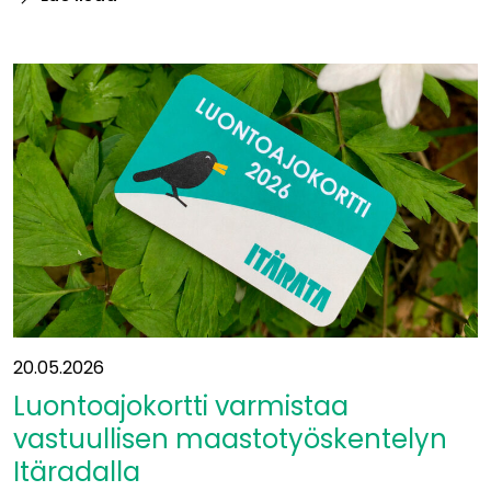
”Miten
aiotte
liittyä
Eurooppaan?”
20.05.2026
Luontoajokortti varmistaa
vastuullisen maastotyöskentelyn
Itäradalla