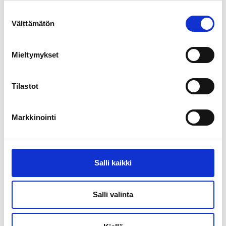
Jaa:
Facebook
LinkedIn
X
Suostumuksen
Välttämätön
valinta
Mieltymykset
Tilastot
Markkinointi
Ajankohtaista
Salli kaikki
Salli valinta