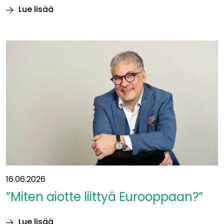
Lue lisää
Itäradan alueen
kaivot
kartoitetaan
16.06.2026
”Miten aiotte liittyä Eurooppaan?”
Lue lisää