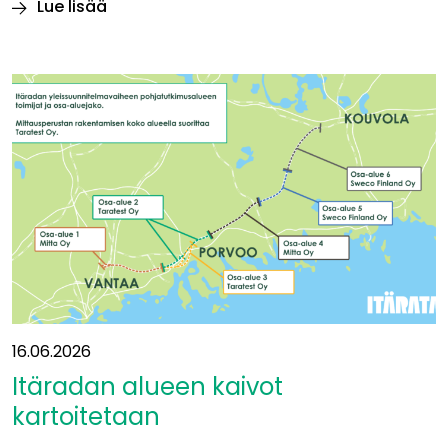
Lue lisää
Diplomityö:
Rataa
rakennettaessa
teräs
ja
betoni
aiheuttavat
suurimmat
luontovaikutukset
16.06.2026
Itäradan alueen kaivot
kartoitetaan