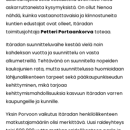
askarruttaneista kysymyksistä. On ollut hienoa
nähdä, kuinka vastaanottavaisia ja kiinnostuneita
kuntien edustajat ovat olleet, Itäradan
toimitusjohtaja
Petteri Portaankorva
toteaa.
Itäradan suunnitteluvaihe kestää vielä noin
kahdeksan vuotta ja suunnittelu on vasta
alkumetreillä. Tehtävänä on suunnitella nopeiden
kaukojunien rata, mutta suunnittelussa huomioidaan
lähijunaliikenteen tarpeet sekä pääkaupunkiseudun
kehittyminen, mikä tarjoaa
kehittymismahdollisuuksia kasvuun Itäradan varren
kaupungeille ja kunnille.
Yksin Porvoon vaikutus Itäradan henkilöliikenteen
matkustajamääriin olisi merkittävä. Uusi raideyhteys