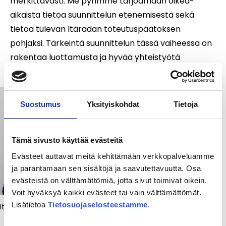
merkittävästi. Me pyrimme tarjoamaan oikea-
aikaista tietoa suunnittelun etenemisestä sekä
tietoa tulevan Itäradan toteutuspäätöksen
pohjaksi. Tärkeintä suunnittelun tässä vaiheessa on
rakentaa luottamusta ja hyvää yhteistyötä
kumppaneidemme välille, Portaankorva summaa.
Suostumus
Yksityiskohdat
Tietoja
Tämä sivusto käyttää evästeitä
Evästeet auttavat meitä kehittämään verkkopalveluamme
ja parantamaan sen sisältöjä ja saavutettavuutta. Osa
evästeistä on välttämättömiä, jotta sivut toimivat oikein.
Voit hyväksyä kaikki evästeet tai vain välttämättömät.
Lisätietoa
Tietosuojaselosteestamme
.
Itärata Oy, Petteri Portaankorva, 2023.