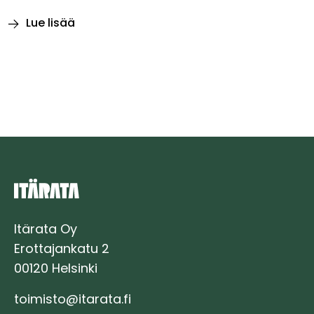
Lue lisää
Luontoajokortti
varmistaa
vastuullisen
maastotyöskentelyn
Itäradalla
Itärata Oy
Erottajankatu 2
00120 Helsinki
toimisto@itarata.fi