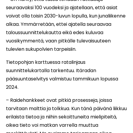
seuraavaksi 100 vuodeksi ja ajatellaan, että asiat
voivat olla toisin 2030-luvun lopulla, kun junaliikenne
alkaa. Ymmärretään, ettei ajatella seuraavaa
taloussuunnittelukautta eikä edes kuluvaa
vuosikymmentä, vaan pitkälle tulevaisuuteen
tulevien sukupolvien tarpeisiin.
Tietopohjan karttuessa ratalinjaus
suunnittelukartalla tarkentuu. Itäradan
pääsuuntaselvitys valmistuu tammikuun lopussa
2024.
– Raidehankkeet ovat pitkiä prosesseja, joissa
tarvitaan malttia ja tolkkua. Kun tänä päivänä liikkuu
erilaista tietoa ja niihin sekoittuneita mielipiteitä,
oikea tieto voi matkan varrella muuttua