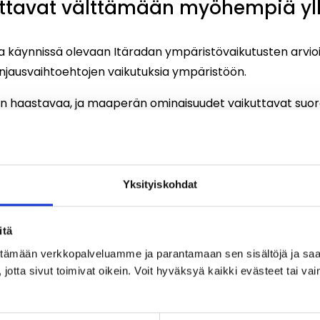
uttavat välttämään myöhempiä yl
toa käynnissä olevaan Itäradan ympäristövaikutusten arvi
 linjausvaihtoehtojen vaikutuksia ympäristöön.
 haastavaa, ja maaperän ominaisuudet vaikuttavat suoraa
 rata edellyttää. Vaihtoehtoina ovat esimerkiksi saven p
savikerroksen läpi tai stabilointi, jolloin pehmeä maa ko
Yksityiskohdat
ä poistettavien maa-ainesten ja kalliolouheiden mahdol
oa niiden laadusta. Savea voi hyödyntää esimerkiksi viher
itä
eenä pohjaveden suojaamisessa.
ittämään verkkopalveluamme ja parantamaan sen sisältöjä ja saa
e hyvää pohjatietoa ja vahvisti käsitystä savialueiden sijain
jotta sivut toimivat oikein. Voit hyväksyä kaikki evästeet tai vai
kimuksia ja suunnittelemaan maaperätutkimuksia tehokk
.
Mitä aikaisemmin nämä asiat selvitetään, sitä paremmin 