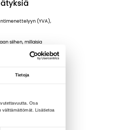
lätyksiä
ointimenettelyyn (YVA),
n siihen, millaisia
oistaminen eli
vetetaan
Tietoja
linen hyötykäyttö
rakentamisessa,
vutettavuutta. Osa
nista. Se auttaa
n välttämättömät. Lisätietoa
aammin suunnittelun
voimme arvioida, miten