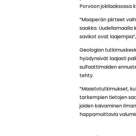
Porvoon jokilaaksossa k
”Maaperän piirteet vaih
saakka. Uudellamaalla k
savikot ovat laajempia
Geologian tutkimuskesk
hyödynsivät laajasti pa
sulfaattimaiden ennustek
tehty.
”Maastotutkimukset, ku
tarkempien tietojen saa
joiden kaivaminen ilman
happamoittavia valumia.