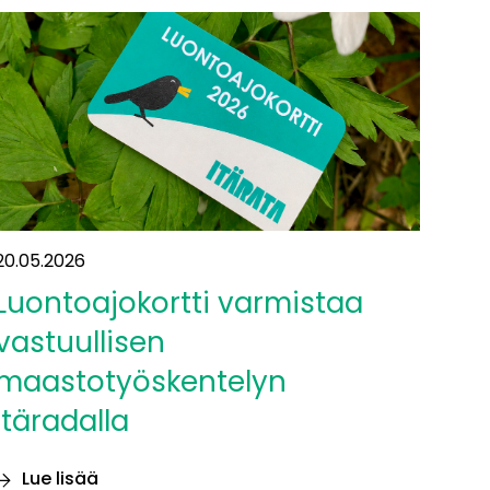
20.05.2026
Luontoajokortti varmistaa
vastuullisen
maastotyöskentelyn
Itäradalla
Lue lisää