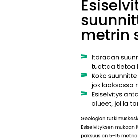
Esiselvi
suunnit
metrin 
Itäradan suunni
tuottaa tieto
Koko suunnitte
jokilaaksossa 
Esiselvitys an
alueet, joilla
Geologian tutkimuskesku
Esiselvityksen mukaan I
paksuus on 5–15 metriä 