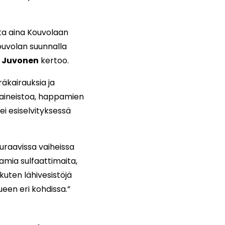
lta aina Kouvolaan
ouvolan suunnalla
a Juvonen
kertoo.
äkairauksia ja
usaineistoa, happamien
ei esiselvityksessä
raavissa vaiheissa
amia sulfaattimaita,
kuten lähivesistöjä
ueen eri kohdissa.”