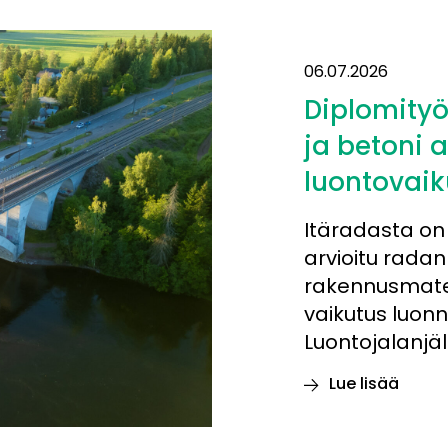
06.07.2026
Diplomityö
ja betoni 
luontovaik
Itäradasta on 
arvioitu radan
rakennusmateri
vaikutus luon
Luontojalanjäl
Lue lisää
Diplomityö:
Rataa