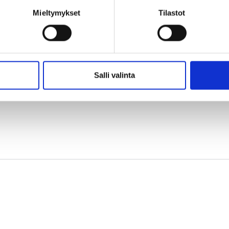
a voidaan hyödyntää kiertotalouden periaatteiden mukaise
Mieltymykset
Tilastot
kosuunnittelussa ja rakentamisessa”, sanoo Itärata Oy:n s
een
Salli valinta
inkedIn
X