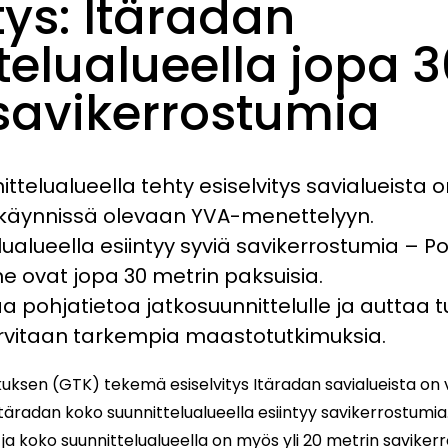
tys: Itäradan
telualueella jopa 3
savikerrostumia
ttelualueella tehty esiselvitys savialueista 
a käynnissä olevaan YVA-menettelyyn.
lualueella esiintyy syviä savikerrostumia – P
ne ovat jopa 30 metrin paksuisia.
taa pohjatietoa jatkosuunnittelulle ja autta
 tarvitaan tarkempia maastotutkimuksia.
ksen (GTK) tekemä esiselvitys Itäradan savialueista on 
täradan koko suunnittelualueella esiintyy savikerrostumi
ja koko suunnittelualueella on myös yli 20 metrin savikerr