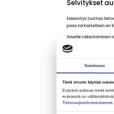
Selvitykset a
Esiselvitys tuottaa tie
jossa tarkastellaan eri
Savelle rakentaminen on
perustamistoimenpiteitä
massanvaihto, paalutus 
rakennusalustaksi.
Suostumus
Ratahankkeen yhteydess
edellyttää tarkkaa tiet
Tämä sivusto käyttää eväste
meluvalleissa ja erist
Evästeet auttavat meitä keh
”Esiselvitys tuotti meill
evästeistä on välttämättömiä, 
kohdistamaan jatkotut
Tietosuojaselosteestamme
seuraavissa vaiheissa. 