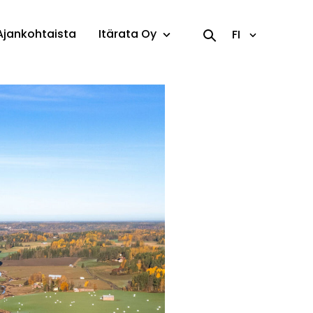
Ajankohtaista
Itärata Oy
FI