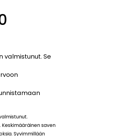
0
on valmistunut. Se
orvoon
a tunnistamaan
valmistunut.
a. Keskimääräinen saven
oksia. Syvimmillään