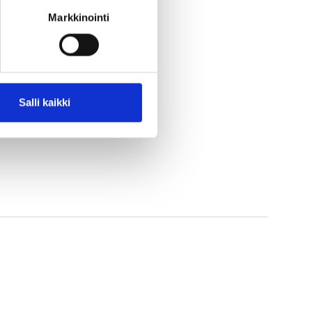
sti – ja samalla
Markkinointi
uunnittelujohtaja
Minna
Salli kaikki