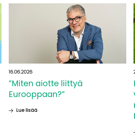
rakennettaessa
teräs
ja
betoni
aiheuttavat
suurimmat
luontovaikutukset
16.06.2026
”Miten aiotte liittyä
Eurooppaan?”
Lue lisää
”Miten
aiotte
liittyä