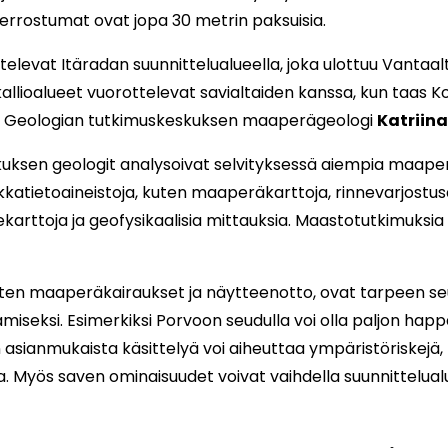
errostumat ovat jopa 30 metrin paksuisia.
televat Itäradan suunnittelualueella, joka ulottuu Vantaa
allioalueet vuorottelevat savialtaiden kanssa, kun taas K
”, Geologian tutkimuskeskuksen maaperägeologi
Katriin
uksen geologit analysoivat selvityksessä aiempia maaper
ikkatietoaineistoja, kuten maaperäkarttoja, rinnevarjost
arttoja ja geofysikaalisia mittauksia. Maastotutkimuksia 
ten maaperäkairaukset ja näytteenotto, ovat tarpeen seu
miseksi. Esimerkiksi Porvoon seudulla voi olla paljon happ
 asianmukaista käsittelyä voi aiheuttaa ympäristöriskejä, 
 Myös saven ominaisuudet voivat vaihdella suunnittelual