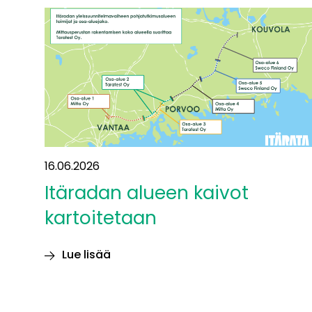
16.06.2026
Itäradan alueen kaivot
kartoitetaan
Lue lisää
Itäradan alueen
kaivot
kartoitetaan