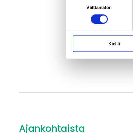
Suostumuksen
savimaata ja kiviainest
Välttämätön
valinta
vähentää yllätyksiä jat
Weurlander
.
Tutustu selvityks
Kiellä
Jaa:
Facebook
L
Ajankohtaista