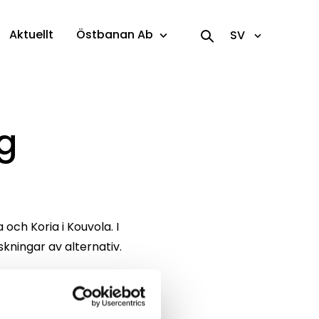
Aktuellt
Östbanan Ab
SV
g
ch Koria i Kouvola. I
kningar av alternativ.
n liitto