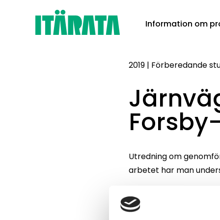
Skip
Information om pr
to
content
2019
|
Förberedande stu
Järnväg
Forsby
Utredning om genomföra
arbetet har man undersö
Koskenkylä – Koria -