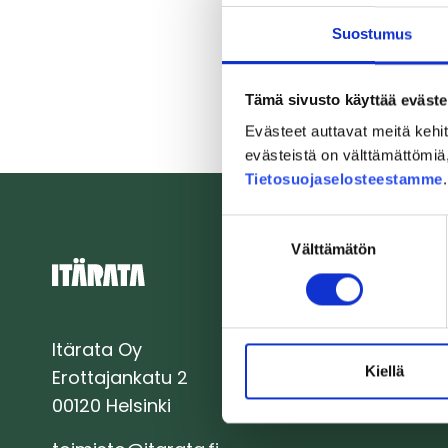
Suostumus
Tämä sivusto käyttää eväste
Evästeet auttavat meitä keh
evästeistä on välttämättömiä, 
Tietosuojaselosteestamme
Suostumuksen
Välttämätön
valinta
Itärata Oy
Kiellä
Erottajankatu 2
00120 Helsinki