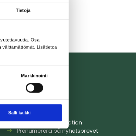
Tietoja
vutettavuutta. Osa
n välttämättömät. Lisätietoa
Markkinointi
Responskanal
Salli kaikki
Kontaktuppgifter
Faktureringsinformation
Prenumerera på nyhetsbrevet