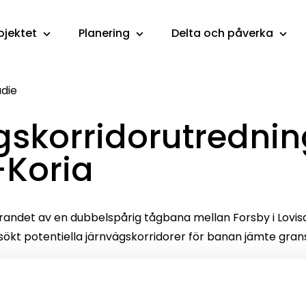
ojektet
Planering
Delta och påverka
die
skorridorutrednin
–Koria
ndet av en dubbelspårig tågbana mellan Forsby i Lovisa o
kt potentiella järnvägskorridorer för banan jämte grans
ratakäytäväselvityksestä vuodelta 2019 Kymenlaakso