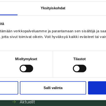
Yksityiskohdat
itä
ittämään verkkopalveluamme ja parantamaan sen sisältöjä ja saa
jotta sivut toimivat oikein. Voit hyväksyä kaikki evästeet tai vai
.
Mieltymykset
Tilastot
Information om projektet
Salli valinta
Planering
Delta och påverka
Aktuellt