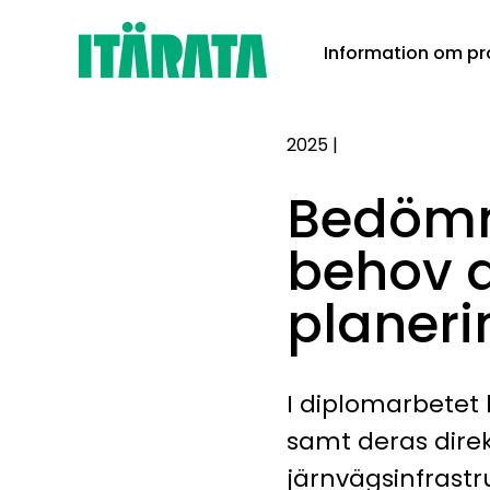
Skip
Information om pr
to
content
2025
|
Bedömni
behov 
planeri
I diplomarbetet 
samt deras direkt
järnvägsinfrastr