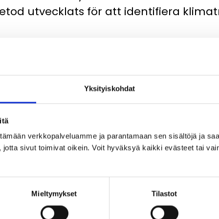
tod utvecklats för att identifiera klimat
rts för Östbanan Ab av Saara Pörsti som en del av magis
mmerfors universitet.
Yksityiskohdat
taa tulevaisuuden ilmastovaarat paikallisesti
itä
ittämään verkkopalveluamme ja parantamaan sen sisältöjä ja saa
jotta sivut toimivat oikein. Voit hyväksyä kaikki evästeet tai vai
.
Mieltymykset
Tilastot