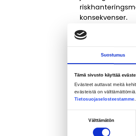
riskhanteringsme
konsekvenser.
Diplomarbetet har utfö
och energiteknik vid Ta
Suostumus
> Uusi työkalu paljas
Tämä sivusto käyttää eväste
Evästeet auttavat meitä keh
evästeistä on välttämättömiä, 
Tietosuojaselosteestamme
Suostumuksen
Välttämätön
valinta