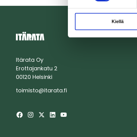
Kiellä
Itärata Oy
Erottajankatu 2
00120 Helsinki
toimisto@itarata.fi