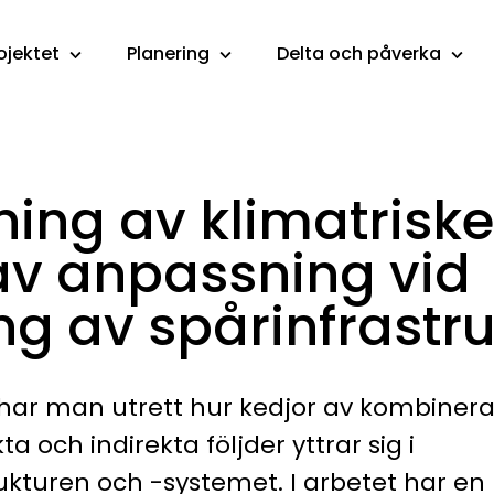
ojektet
Planering
Delta och påverka
ng av klimatriske
av anpassning vid
ng av spårinfrastru
har man utrett hur kedjor av kombinera
a och indirekta följder yttrar sig i
ukturen och -systemet. I arbetet har en