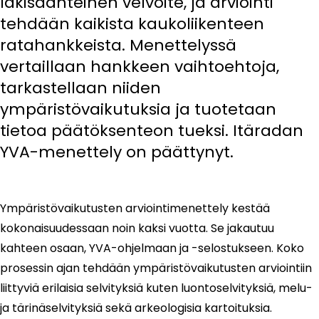
lakisäänteinen velvoite, ja arviointi
tehdään kaikista kaukoliikenteen
ratahankkeista. Menettelyssä
vertaillaan hankkeen vaihtoehtoja,
tarkastellaan niiden
ympäristövaikutuksia ja tuotetaan
tietoa päätöksenteon tueksi. Itäradan
YVA-menettely on päättynyt.
Ympäristövaikutusten arviointimenettely kestää
kokonaisuudessaan noin kaksi vuotta. Se jakautuu
kahteen osaan, YVA-ohjelmaan ja -selostukseen. Koko
prosessin ajan tehdään ympäristövaikutusten arviointiin
liittyviä erilaisia selvityksiä kuten luontoselvityksiä, melu-
ja tärinäselvityksiä sekä arkeologisia kartoituksia.