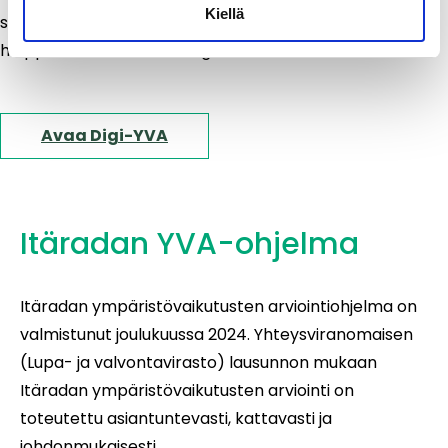
Kiellä
selostuksesta myös tiivistetyn ja
helppolukuisen version, Digi-YVAn.
Avaa Digi-YVA
Itäradan YVA-ohjelma
Itäradan ympäristövaikutusten arviointiohjelma on
valmistunut joulukuussa 2024. Yhteysviranomaisen
(Lupa- ja valvontavirasto) lausunnon mukaan
Itäradan ympäristövaikutusten arviointi on
toteutettu asiantuntevasti, kattavasti ja
johdonmukaisesti.