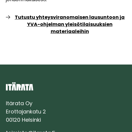
Tutustu yhteysviranomaisen lausuntoon ja
YVA-ohjelman yleisötilaisuuksien
materiaaleihin
Itärata Oy
Erottajankatu 2
00120 Helsinki