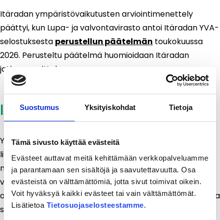
Itäradan ympäristövaikutusten arviointimenettely
päättyi, kun Lupa- ja valvontavirasto antoi Itäradan YVA-
selostuksesta
perustellun päätelmän
toukokuussa
2026. Perusteltu päätelmä huomioidaan Itäradan
jatkosuunnittelussa.
Itäradan YVA-selostus
Suostumus
Yksityiskohdat
Tietoja
YVA-selostuksessa on kuvattu muun muassa radan
Tämä sivusto käyttää evästeitä
linjausvaihtoehtojen merkittävät ympäristövaikutukset,
Evästeet auttavat meitä kehittämään verkkopalveluamme
niiden lieventämiskeinot ja seuranta sekä vertaillaan
ja parantamaan sen sisältöjä ja saavutettavuutta. Osa
vaihtoehtoja. Arviointiselostus oli nähtävillä 60 päivän
evästeistä on välttämättömiä, jotta sivut toimivat oikein.
Voit hyväksyä kaikki evästeet tai vain välttämättömät.
ajan 13.1.–13.3.2026 sekä verkossa että painettuna kaikissa
Lisätietoa
Tietosuojaselosteestamme
.
suunnittelualueen kunnissa: Vantaa, Tuusula, Kerava,