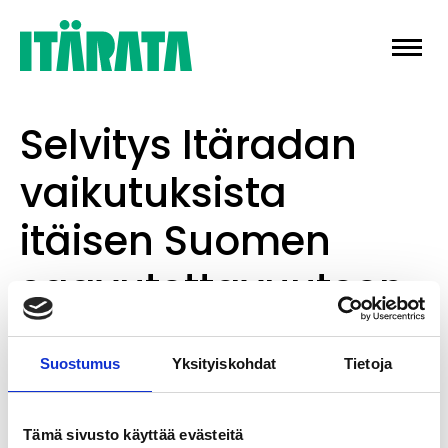
Skip
to
content
Selvitys Itäradan
vaikutuksista
itäisen Suomen
saavutettavuuteen
ja aluekehitykseen
Suostumus
Yksityiskohdat
Tietoja
käynnistyy
Tämä sivusto käyttää evästeitä