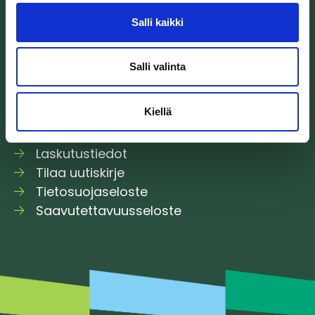
Suunnittelu
Salli kaikki
Osallistu ja vaikuta
Ajankohtaista
Itärata Oy
Salli valinta
Kiellä
Palautelomake
Kaikki yhteystiedot
Laskutustiedot
Tilaa uutiskirje
Tietosuojaseloste
Saavutettavuusseloste