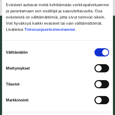
Evästeet auttavat meitä kehittämään verkkopalveluamme
ja parantamaan sen sisältöjä ja saavutettavuutta. Osa
evästeistä on välttämättömiä, jotta sivut toimivat oikein.
Voit hyväksyä kaikki evästeet tai vain välttämättömät.
Lisätietoa
Tietosuojaselosteestamme
.
Suostumuksen
Itärata Oy
Välttämätön
valinta
Erottajankatu 2
00120 Helsinki
Mieltymykset
toimisto@itarata.fi
Tilastot
Markkinointi
Tietoa hankkeesta