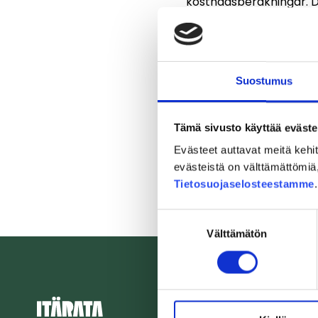
kostnadsberäkningar. 
konsekvenserna av ban
Itä-Suomeen suuntaut
Porvoo-Kotka-Luumäki
Suostumus
Tämä sivusto käyttää eväste
Evästeet auttavat meitä keh
evästeistä on välttämättömiä, 
Tietosuojaselosteestamme
Suostumuksen
Välttämätön
valinta