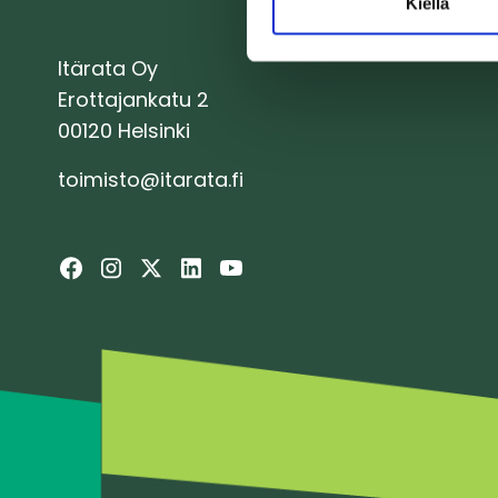
Kiellä
Itärata Oy
Erottajankatu 2
00120 Helsinki
toimisto@itarata.fi