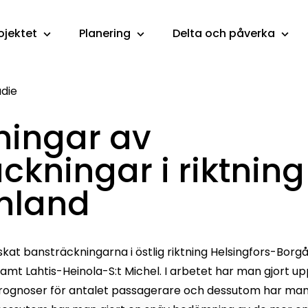
ojektet
Planering
Delta och påverka
die
ningar av
ckningar i riktnin
inland
kat bansträckningarna i östlig riktning Helsingfors-Borgå
t Lahtis-Heinola-S:t Michel. I arbetet har man gjort upp
rognoser för antalet passagerare och dessutom har man