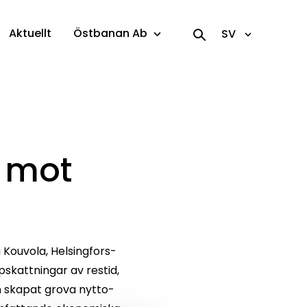
Aktuellt
Östbanan Ab
SV
g mot
 Kouvola, Helsingfors-
skattningar av restid,
 skapat grova nytto-