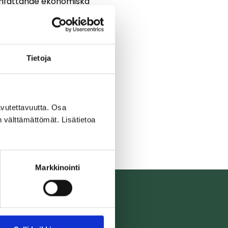
omfattande ekonomiska
-Kouvola; Helsinki-
Tietoja
vutettavuutta. Osa
n välttämättömät. Lisätietoa
Markkinointi