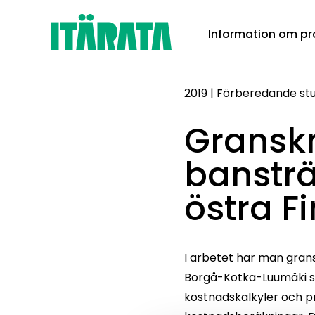
Skip
Information om pr
to
content
2019
|
Förberedande stu
Gransk
bansträ
östra F
I arbetet har man grans
Borgå-Kotka-Luumäki sam
kostnadskalkyler och p