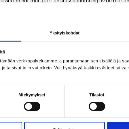
Dessutom har man gjort en snäv bedömning av de mer 
sträckningen Helsingfors–Borgå–Kouvola.
uvien ratalinjauksien tarkasteluja: Helsinki-Porvoo
; Lahti-Heinola-Mikkeli 2019 Väylävirasto
Yksityiskohdat
itä
ittämään verkkopalveluamme ja parantamaan sen sisältöjä ja saa
jotta sivut toimivat oikein. Voit hyväksyä kaikki evästeet tai vai
.
Mieltymykset
Tilastot