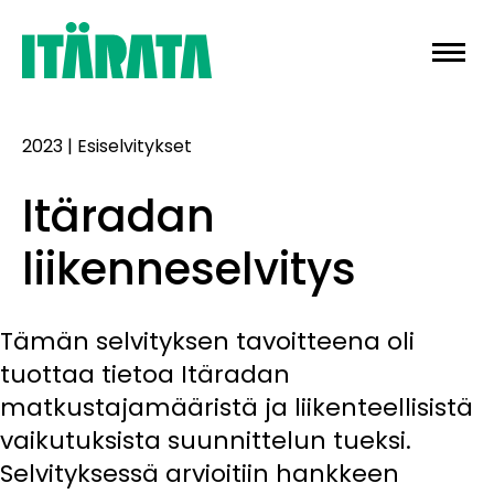
Skip
to
content
2023
|
Esiselvitykset
Itäradan
liikenneselvitys
Tämän selvityksen tavoitteena oli
tuottaa tietoa Itäradan
matkustajamääristä ja liikenteellisistä
vaikutuksista suunnittelun tueksi.
Selvityksessä arvioitiin hankkeen