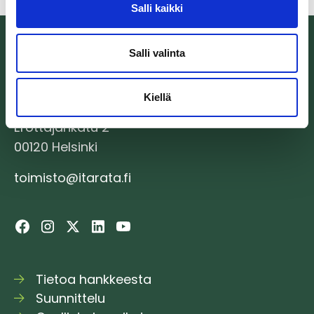
Salli kaikki
Salli valinta
Kiellä
Itärata Oy
Erottajankatu 2
00120 Helsinki
toimisto@itarata.fi
Tietoa hankkeesta
Suunnittelu