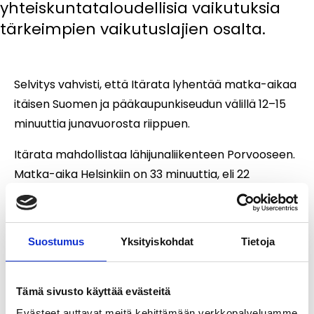
yhteiskuntataloudellisia vaikutuksia
tärkeimpien vaikutuslajien osalta.
Selvitys vahvisti, että Itärata lyhentää matka-aikaa
itäisen Suomen ja pääkaupunkiseudun välillä 12–15
minuuttia junavuorosta riippuen.
Itärata mahdollistaa lähijunaliikenteen Porvooseen.
Matka-aika Helsinkiin on 33 minuuttia, eli 22
minuuttia vähemmän kuin nykyisillä busseilla.
Ratayhteyden jatkosuunnittelussa tulee optimoida
Suostumus
Yksityiskohdat
Tietoja
hyötyjä kasvattavia tekijöitä, minimoida haittoja ja
etsiä kustannustehokkaita suunnitelmaratkaisuja.
Hyötyjä voidaan kasvattaa erityisesti matka-aikaa
Tämä sivusto käyttää evästeitä
lyhentämällä. Kustannuksiin ja haittoihin voidaan
Evästeet auttavat meitä kehittämään verkkopalveluamme