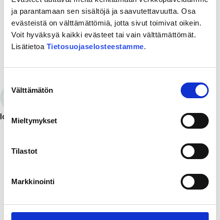
vaikuttaa kustannustehokkailla ratkaisuilla sekä
ja parantamaan sen sisältöjä ja saavutettavuutta. Osa
Lahden lähijunaliikenteen vuorotarjontaa
evästeistä on välttämättömiä, jotta sivut toimivat oikein.
optimoimalla.
Voit hyväksyä kaikki evästeet tai vain välttämättömät.
Lisätietoa
Tietosuojaselosteestamme
.
Tutustu koko selvitykseen lataamalla se alla
olevasta linkistä.
Suostumuksen
Välttämätön
valinta
Itärata liikenneselvitys – tiivistelmä ja
loppuraportti 2023 (2.4 Mt)
Mieltymykset
Tilastot
Markkinointi