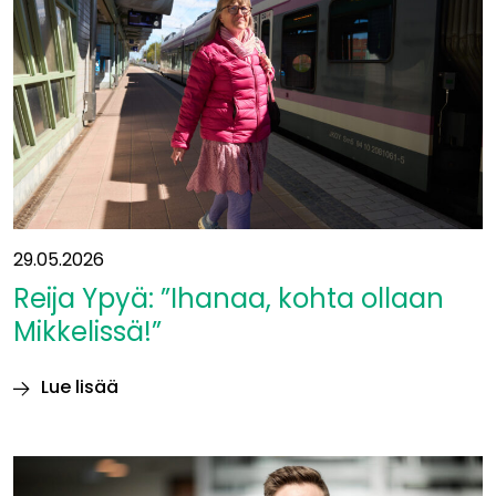
”Yhteys
itään
on
ollut
suunnitelmissa
jo
vuosikymmeniä”
29.05.2026
Reija Ypyä: ”Ihanaa, kohta ollaan
Mikkelissä!”
Lue lisää
Reija
Ypyä:
”Ihanaa,
kohta