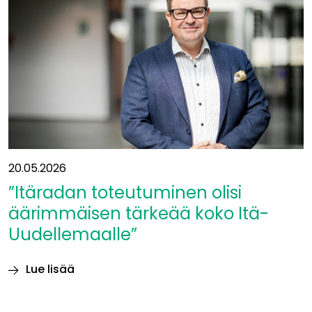
ollaan
Mikkelissä!”
20.05.2026
”Itäradan toteutuminen olisi
äärimmäisen tärkeää koko Itä-
Uudellemaalle”
Lue lisää
”Itäradan
toteutuminen