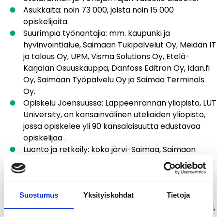
Asukkaita: noin 73 000, joista noin 15 000
opiskelijoita.
Suurimpia työnantajia: mm. kaupunki ja
hyvinvointialue, Saimaan Tukipalvelut Oy, Meidän IT
ja talous Oy, UPM, Visma Solutions Oy, Etelä-
Karjalan Osuuskauppa, Danfoss Editron Oy, Idan.fi
Oy, Saimaan Työpalvelu Oy ja Saimaa Terminals
Oy.
Opiskelu Joensuussa: Lappeenrannan yliopisto, LUT
University, on kansainvälinen uteliaiden yliopisto,
jossa opiskelee yli 90 kansalaisuutta edustavaa
opiskelijaa .
Luonto ja retkeily: koko järvi-Saimaa, Saimaan
kanavapolku, Rantaraitti, lukuisat saaret,
luontopolut, patikointi-, melonta- ja pyöräilyreitit,
risteilyt.
Nähtävyyksiä mm. järvi-Saimaa ainutlaatuisine
Suostumus
Yksityiskohdat
Tietoja
maisemineen ja luontoarvoineen, Saimaan kanava,