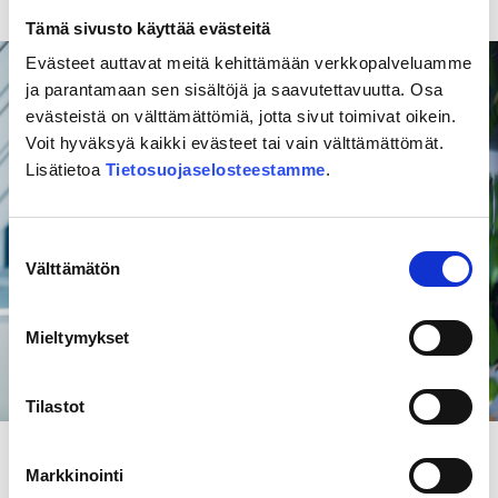
Linnoitus, Raatihuone ja Salpalinja.
Tämä sivusto käyttää evästeitä
Evästeet auttavat meitä kehittämään verkkopalveluamme
ja parantamaan sen sisältöjä ja saavutettavuutta. Osa
evästeistä on välttämättömiä, jotta sivut toimivat oikein.
Voit hyväksyä kaikki evästeet tai vain välttämättömät.
Lisätietoa
Tietosuojaselosteestamme
.
Suostumuksen
Välttämätön
valinta
Mieltymykset
Tilastot
”Meillä on käynyt noin sata kansainvälistä toimittajaa, jotka
kysyvät, miten pärjäämme Venäjän vieressä, pelottaako?
Markkinointi
Vastaamme aina, että meillä on valmius, pärjäämme eikä