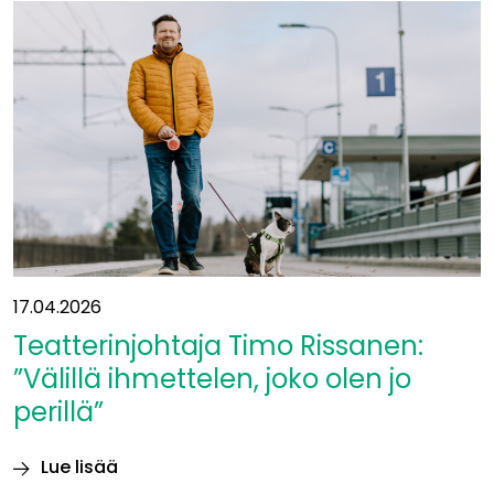
olisi
äärimmäisen
tärkeää
koko
Itä-
Uudellemaalle”
17.04.2026
Teatterinjohtaja Timo Rissanen:
”Välillä ihmettelen, joko olen jo
perillä”
Lue lisää
Teatterinjohtaja