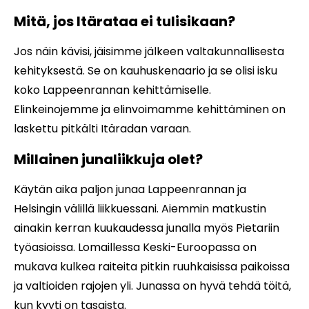
Mitä, jos Itärataa ei tulisikaan?
Jos näin kävisi, jäisimme jälkeen valtakunnallisesta
kehityksestä. Se on kauhuskenaario ja se olisi isku
koko Lappeenrannan kehittämiselle.
Elinkeinojemme ja elinvoimamme kehittäminen on
laskettu pitkälti Itäradan varaan.
Millainen junaliikkuja olet?
Käytän aika paljon junaa Lappeenrannan ja
Helsingin välillä liikkuessani. Aiemmin matkustin
ainakin kerran kuukaudessa junalla myös Pietariin
työasioissa. Lomaillessa Keski-Euroopassa on
mukava kulkea raiteita pitkin ruuhkaisissa paikoissa
ja valtioiden rajojen yli. Junassa on hyvä tehdä töitä,
kun kyyti on tasaista.