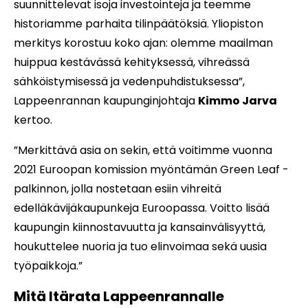
suunnittelevat isoja investointeja ja teemme
historiamme parhaita tilinpäätöksiä. Yliopiston
merkitys korostuu koko ajan: olemme maailman
huippua kestävässä kehityksessä, vihreässä
sähköistymisessä ja vedenpuhdistuksessa”,
Lappeenrannan kaupunginjohtaja
Kimmo Jarva
kertoo.
”Merkittävä asia on sekin, että voitimme vuonna
2021 Euroopan komission myöntämän Green Leaf -
palkinnon, jolla nostetaan esiin vihreitä
edelläkävijäkaupunkeja Euroopassa. Voitto lisää
kaupungin kiinnostavuutta ja kansainvälisyyttä,
houkuttelee nuoria ja tuo elinvoimaa sekä uusia
työpaikkoja.”
Mitä Itärata Lappeenrannalle