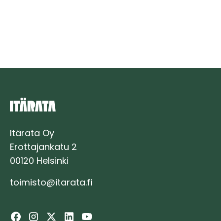
Timo
Rissanen:
”Välillä
ihmettelen,
joko
olen
jo
perillä”
Itärata Oy
Erottajankatu 2
00120 Helsinki
toimisto@itarata.fi