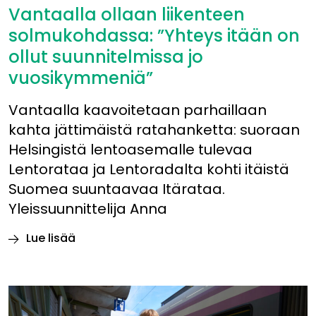
Vantaalla ollaan liikenteen
solmukohdassa: ”Yhteys itään on
ollut suunnitelmissa jo
vuosikymmeniä”
Vantaalla kaavoitetaan parhaillaan
kahta jättimäistä ratahanketta: suoraan
Helsingistä lentoasemalle tulevaa
Lentorataa ja Lentoradalta kohti itäistä
Suomea suuntaavaa Itärataa.
Yleissuunnittelija Anna
Lue lisää
Vantaalla
ollaan
liikenteen
solmukohdassa: