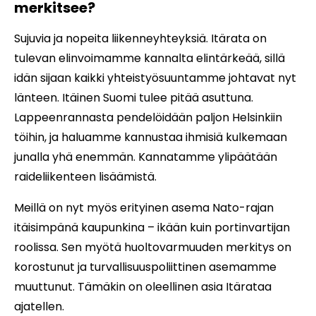
merkitsee?
Sujuvia ja nopeita liikenneyhteyksiä. Itärata on
tulevan elinvoimamme kannalta elintärkeää, sillä
idän sijaan kaikki yhteistyösuuntamme johtavat nyt
länteen. Itäinen Suomi tulee pitää asuttuna.
Lappeenrannasta pendelöidään paljon Helsinkiin
töihin, ja haluamme kannustaa ihmisiä kulkemaan
junalla yhä enemmän. Kannatamme ylipäätään
raideliikenteen lisäämistä.
Meillä on nyt myös erityinen asema Nato-rajan
itäisimpänä kaupunkina – ikään kuin portinvartijan
roolissa. Sen myötä huoltovarmuuden merkitys on
korostunut ja turvallisuuspoliittinen asemamme
muuttunut. Tämäkin on oleellinen asia Itärataa
ajatellen.