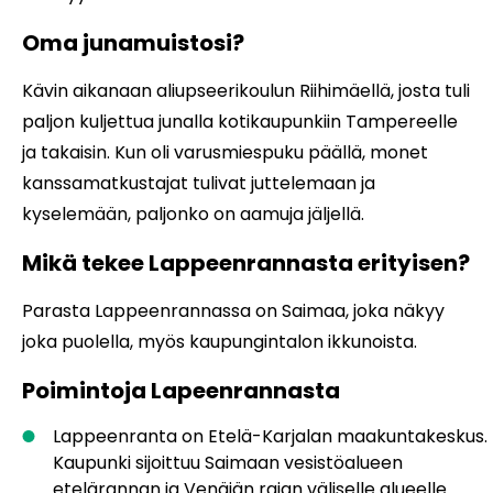
Oma junamuistosi?
Kävin aikanaan aliupseerikoulun Riihimäellä, josta tuli
paljon kuljettua junalla kotikaupunkiin Tampereelle
ja takaisin. Kun oli varusmiespuku päällä, monet
kanssamatkustajat tulivat juttelemaan ja
kyselemään, paljonko on aamuja jäljellä.
Mikä tekee Lappeenrannasta erityisen?
Parasta Lappeenrannassa on Saimaa, joka näkyy
joka puolella, myös kaupungintalon ikkunoista.
Poimintoja Lapeenrannasta
Lappeenranta on Etelä-Karjalan maakuntakeskus.
Kaupunki sijoittuu Saimaan vesistöalueen
etelärannan ja Venäjän rajan väliselle alueelle.