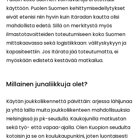
käyttöön. Puolen Suomen kehittymisedellytykset
eivät etenisi niin hyvin kuin Itäradan kautta olisi
mahdollista edetä. Sillä on merkitystä myös
ilmastotavoitteiden toteutumiseen koko Suomen
mittakaavassa sekä logistiikkaan: välityskykyyn ja
kapasiteettiin. Jos Itärata jää toteutumatta, ei
myöskään edistetä kestävää matkailua.
Millainen junaliikkuja olet?
Käytän joukkoliikennettä päivittäin: arjessa lähijunaa
ja yhtä lailla muita joukkoliikenteen mahdollisuuksia
Helsingissä ja pk-seudulla. Kaukojunilla matkustan
sekä työ- että vapaa-ajalla. Olen Kuopion seudulta
kotoisin ja se on koulukaupunkini, joten luontaisesti