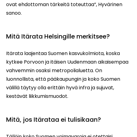
ovat ehdottoman tärkeitä toteuttaa”, Hyvärinen
sanoo.
Mitä Itärata Helsingille merkitsee?
Itärata laajentaa Suomen kasvukolmiota, koska
kytkee Porvoon ja itäisen Uudenmaan aikaisempaa
vahvemmin osaksi metropolialuetta. On
luonnollista, että pääkaupungin ja koko Suomen
välillä täytyy olla erittäin hyvä infra ja sujuvat,
kestävät liikkumismuodot.
Mitä, jos Itärataa ei tulisikaan?
Tällöin koko Suomen voimavaroja ei otettaisi