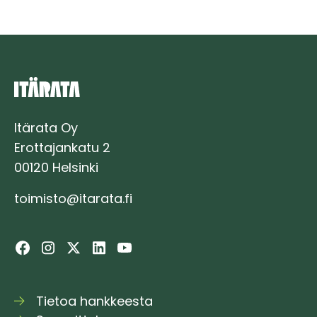
ihmettelen,
joko
olen
jo
perillä”
Itärata Oy
Erottajankatu 2
00120 Helsinki
toimisto@itarata.fi
Tietoa hankkeesta