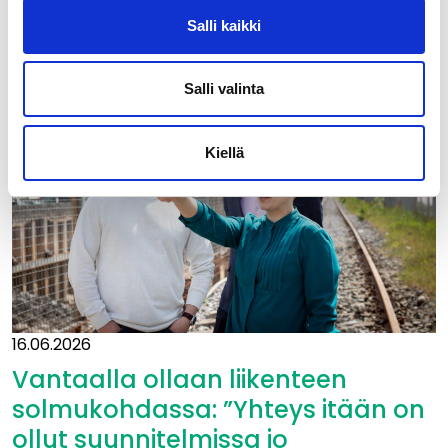
Ajankohtaista
Salli kaikki
Salli valinta
Kiellä
16.06.2026
Vantaalla ollaan liikenteen
solmukohdassa: ”Yhteys itään on
ollut suunnitelmissa jo