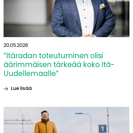
20.05.2026
”Itäradan toteutuminen olisi
äärimmäisen tärkeää koko Itä-
Uudellemaalle”
Lue lisää
”Itäradan
toteutuminen
olisi
äärimmäisen
tärkeää
koko