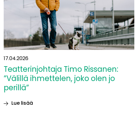
Itä-
Uudellemaalle”
17.04.2026
Teatterinjohtaja Timo Rissanen:
”Välillä ihmettelen, joko olen jo
perillä”
Lue lisää
Teatterinjohtaja
Timo
Rissanen:
”Välillä