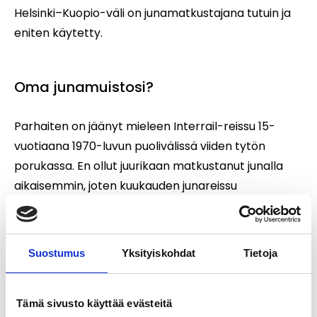
Helsinki–Kuopio-väli on junamatkustajana tutuin ja
eniten käytetty.
Oma junamuistosi?
Parhaiten on jäänyt mieleen Interrail-reissu 15-
vuotiaana 1970-luvun puolivälissä viiden tytön
porukassa. En ollut juurikaan matkustanut junalla
aikaisemmin, joten kuukauden junareissu
Euroopassa oli merkittävä kokemus.
Suostumus
Yksityiskohdat
Tietoja
Mikä tekee Helsingistä erityisen?
Kasvavan kaupungin eri aikakausien kerrostumat eli
Tämä sivusto käyttää evästeitä