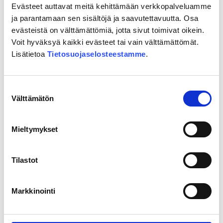
on historiallista kaupunkia ja uutta, urbaania
Evästeet auttavat meitä kehittämään verkkopalveluamme
Helsinkiä ja niiden yhdistelmä on upea juttu. Sen
ja parantamaan sen sisältöjä ja saavutettavuutta. Osa
lisäksi olen ylpeä Helsingin monimuotoisesta
evästeistä on välttämättömiä, jotta sivut toimivat oikein.
kaupunkiluonnosta ja sydämeni sykkii myös
Voit hyväksyä kaikki evästeet tai vain välttämättömät.
Lisätietoa
Tietosuojaselosteestamme
.
merelliselle Helsingille. Ja lisäksi vielä
kaupunkikulttuuri: Helsinki ei ole paikka, vaan se on
yhteisö.
Suostumuksen
Välttämätön
valinta
Jaa:
Facebook
LinkedIn
X
Mieltymykset
Tilastot
Markkinointi