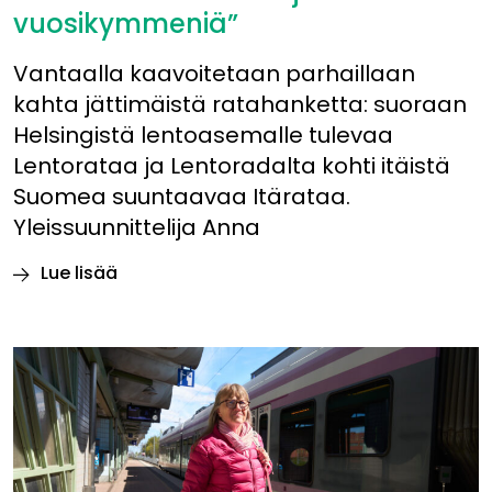
vuosikymmeniä”
Vantaalla kaavoitetaan parhaillaan
kahta jättimäistä ratahanketta: suoraan
Helsingistä lentoasemalle tulevaa
Lentorataa ja Lentoradalta kohti itäistä
Suomea suuntaavaa Itärataa.
Yleissuunnittelija Anna
Lue lisää
Vantaalla
ollaan
liikenteen
solmukohdassa:
”Yhteys
itään
on
ollut